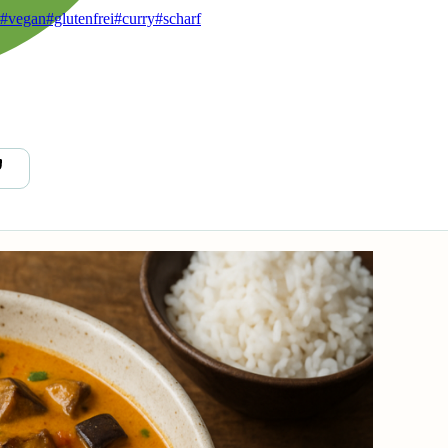
#vegan
#glutenfrei
#curry
#scharf