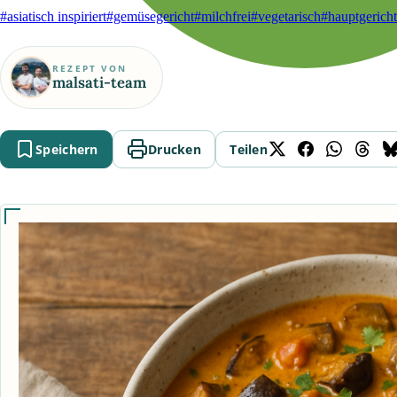
#asiatisch inspiriert
#gemüsegericht
#milchfrei
#vegetarisch
#hauptgericht
REZEPT VON
malsati-team
Speichern
Drucken
Teilen