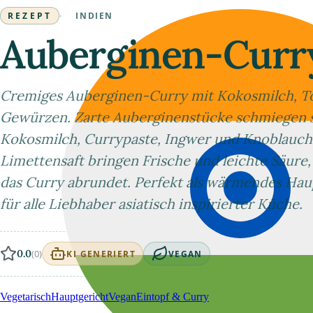
REZEPT
·
INDIEN
Auberginen-Curr
Cremiges Auberginen-Curry mit Kokosmilch, T
Gewürzen. Zarte Auberginenstücke schmiegen si
Kokosmilch, Currypaste, Ingwer und Knoblauch.
Limettensaft bringen Frische und leichte Säure
das Curry abrundet. Perfekt als wärmendes Hau
für alle Liebhaber asiatisch inspirierter Küche.
0.0
(0)
KI GENERIERT
VEGAN
Vegetarisch
Hauptgericht
Vegan
Eintopf & Curry