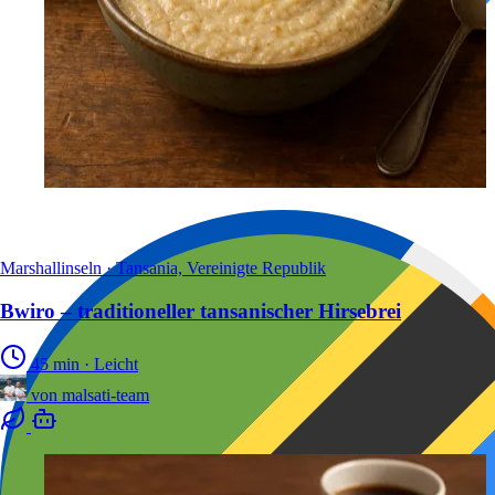
Marshallinseln · Tansania, Vereinigte Republik
Bwiro – traditioneller tansanischer Hirsebrei
45 min
·
Leicht
von
malsati-team