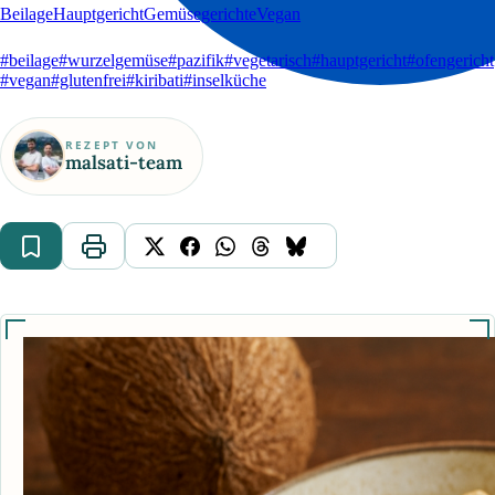
Beilage
Hauptgericht
Gemüsegerichte
Vegan
#beilage
#wurzelgemüse
#pazifik
#vegetarisch
#hauptgericht
#ofengericht
#vegan
#glutenfrei
#kiribati
#inselküche
REZEPT VON
malsati-team