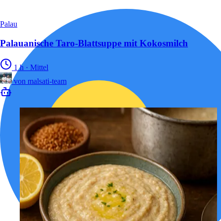
Palau
Palauanische Taro-Blattsuppe mit Kokosmilch
1 h
·
Mittel
von
malsati-team