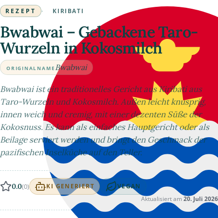
REZEPT
·
KIRIBATI
Bwabwai – Gebackene Taro-
Wurzeln in Kokosmilch
Bwabwai
ORIGINALNAME
Bwabwai ist ein traditionelles Gericht aus Kiribati aus
Taro-Wurzeln und Kokosmilch. Außen leicht knusprig,
innen weich und cremig, mit einer dezenten Süße der
Kokosnuss. Es kann als einfaches Hauptgericht oder als
Beilage serviert werden und bringt den Geschmack der
pazifischen Inselküche auf den Teller.
0.0
(0)
KI GENERIERT
VEGAN
Aktualisiert am
20. Juli 2026