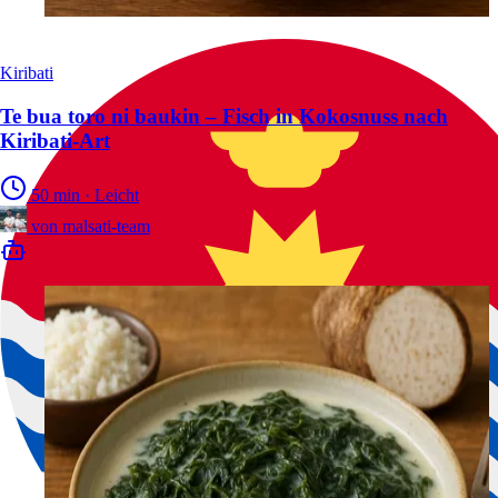
Kiribati
Te bua toro ni baukin – Fisch in Kokosnuss nach
Kiribati-Art
50 min
·
Leicht
von
malsati-team