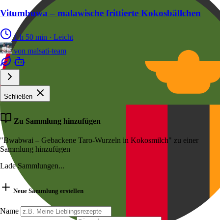
Vitumbuwa – malawische frittierte Kokosbällchen
1 h 50 min
·
Leicht
von
malsati-team
Schließen
Zu Sammlung hinzufügen
"Bwabwai – Gebackene Taro-Wurzeln in Kokosmilch" zu einer
Sammlung hinzufügen
Lade Sammlungen...
Neue Sammlung erstellen
Name