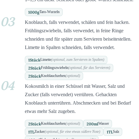
1000
g
Taro-Wurzeln
03
Knoblauch, falls verwendet, schälen und fein hacken.
Frühlingszwiebeln, falls verwendet, in feine Ringe
schneiden und für später zum Servieren beiseitestellen.
Limette in Spalten schneiden, falls verwendet.
1
Stück
Limette
(optional, zum Servieren in Spalten)
2
Stück
Frühlingszwiebeln
(optional, für das Servieren)
2
Stück
Knoblauchzehen
(optional)
04
Kokosmilch in einer Schüssel mit Wasser, Salz und
Zucker (falls verwendet) verrühren. Gehackten
Knoblauch unterrühren. Abschmecken und bei Bedarf
etwas mehr Salz zugeben.
2
Stück
200
ml
Knoblauchzehen
(optional)
Wasser
1
TL
1
TL
Zucker
(optional, für eine etwas süßere Note)
Salz