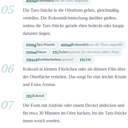
400
ml
Kokosmilch
(aus der Dose, ungesüßt)
05
Die Taro-Stücke in die Ofenform geben, gleichmäßig
verteilen. Die Kokosmilchmischung darüber gießen,
sodass die Taro-Stücke gerade eben bedeckt oder knapp
darunter liegen.
1000
g
400
ml
Taro-Wurzeln
Kokosmilch
(aus der Dose, ungesüßt)
200
ml
1
TL
Wasser
Zucker
(optional, für eine etwas süßere Note)
2
Stück
1
TL
Knoblauchzehen
(optional)
Salz
06
Kokosöl in kleinen Flöckchen oder als dünnen Film über
der Oberfläche verteilen. Das sorgt für eine leichte Kruste
und Extra-Aroma.
2
EL
Kokosöl
07
Die Form mit Alufolie oder einem Deckel abdecken und
für etwa 30 Minuten im Ofen backen, bis die Taro-Stücke
innen weich werden.