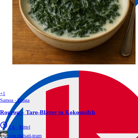
+1
Samoa · Tonga
Rourou – Taro-Blätter in Kokosmilch
1 h
·
Mittel
von
malsati-team