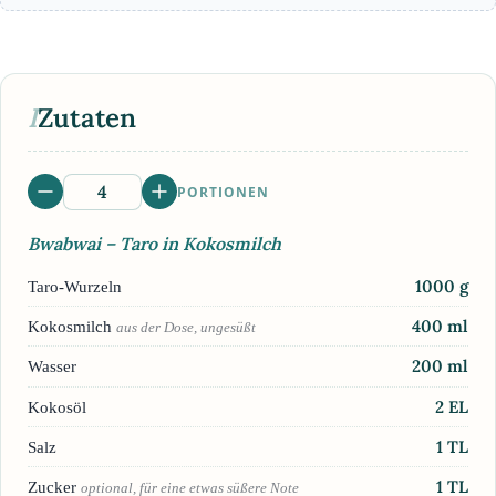
I
Zutaten
PORTIONEN
Bwabwai – Taro in Kokosmilch
1000
g
Taro-Wurzeln
400
ml
Kokosmilch
aus der Dose, ungesüßt
200
ml
Wasser
2
EL
Kokosöl
1
TL
Salz
1
TL
Zucker
optional, für eine etwas süßere Note