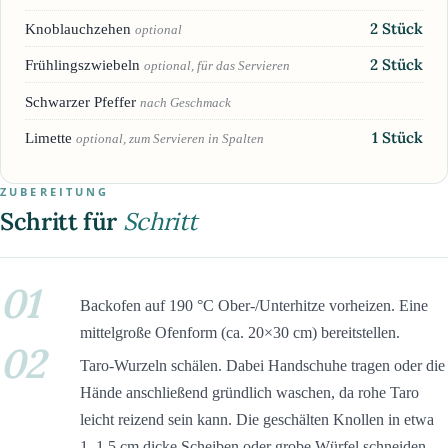
2
Stück
Knoblauchzehen
optional
2
Stück
Frühlingszwiebeln
optional, für das Servieren
Schwarzer Pfeffer
nach Geschmack
1
Stück
Limette
optional, zum Servieren in Spalten
ZUBEREITUNG
Schritt für
Schritt
01
Backofen auf 190 °C Ober-/Unterhitze vorheizen. Eine
mittelgroße Ofenform (ca. 20×30 cm) bereitstellen.
02
Taro-Wurzeln schälen. Dabei Handschuhe tragen oder die
Hände anschließend gründlich waschen, da rohe Taro
leicht reizend sein kann. Die geschälten Knollen in etwa
1–1,5 cm dicke Scheiben oder grobe Würfel schneiden.