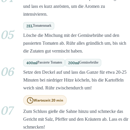
und lass es kurz anrösten, um die Aromen zu
intensivieren.
2
EL
Tomatenmark
05
Lösche die Mischung mit der Gemüsebrühe und den
passierten Tomaten ab. Rühr alles gründlich um, bis sich
die Zutaten gut vermischt haben.
400
ml
200
ml
Passierte Tomaten
Gemüsebrühe
06
Setze den Deckel auf und lass das Ganze für etwa 20-25
Minuten bei niedriger Hitze köcheln, bis die Kartoffeln
weich sind. Rühr zwischendurch um!
Wartezeit 20 min
07
Zum Schluss gieße die Sahne hinzu und schmecke das
Gericht mit Salz, Pfeffer und den Kräutern ab. Lass es dir
schmecken!