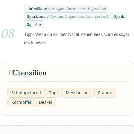
100
ml
Sahne
(oder vegane Alternative wie Hafersahne)
5
g
5
g
Kräuter
(z. B. Thymian, Oregano, Basilikum, Lorbeer)
Salz
2
g
Pfeffer
08
Tipp: Wenn du es über Nacht stehen lässt, wird es sogar
noch besser!
II
Utensilien
Schnippelbrett
Topf
Messbecher
Pfanne
Kochlöffel
Deckel