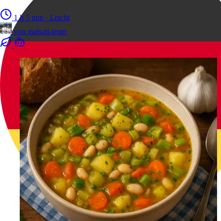
1 h 5 min
·
Leicht
von
malsati-team