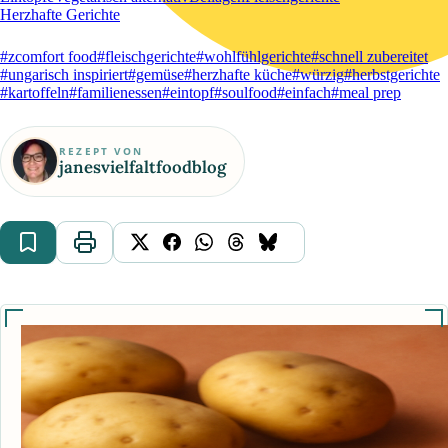
Herzhafte Gerichte
#zcomfort food
#fleischgerichte
#wohlfühlgerichte
#schnell zubereitet
#ungarisch inspiriert
#gemüse
#herzhafte küche
#würzig
#herbstgerichte
#kartoffeln
#familienessen
#eintopf
#soulfood
#einfach
#meal prep
REZEPT VON
janesvielfaltfoodblog