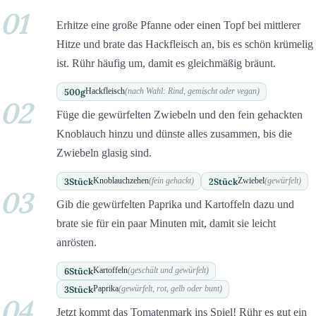
01
Erhitze eine große Pfanne oder einen Topf bei mittlerer
Hitze und brate das Hackfleisch an, bis es schön krümelig
ist. Rühr häufig um, damit es gleichmäßig bräunt.
500
g
Hackfleisch
(nach Wahl: Rind, gemischt oder vegan)
02
Füge die gewürfelten Zwiebeln und den fein gehackten
Knoblauch hinzu und dünste alles zusammen, bis die
Zwiebeln glasig sind.
3
Stück
2
Stück
Knoblauchzehen
(fein gehackt)
Zwiebel
(gewürfelt)
03
Gib die gewürfelten Paprika und Kartoffeln dazu und
brate sie für ein paar Minuten mit, damit sie leicht
anrösten.
6
Stück
Kartoffeln
(geschält und gewürfelt)
3
Stück
Paprika
(gewürfelt, rot, gelb oder bunt)
04
Jetzt kommt das Tomatenmark ins Spiel! Rühr es gut ein