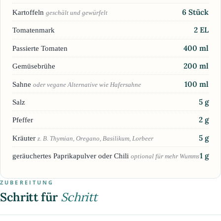
6
Stück
Kartoffeln
geschält und gewürfelt
2
EL
Tomatenmark
400
ml
Passierte Tomaten
200
ml
Gemüsebrühe
100
ml
Sahne
oder vegane Alternative wie Hafersahne
5
g
Salz
2
g
Pfeffer
5
g
Kräuter
z. B. Thymian, Oregano, Basilikum, Lorbeer
1
g
geräuchertes Paprikapulver oder Chili
optional für mehr Wumms
ZUBEREITUNG
Schritt für
Schritt