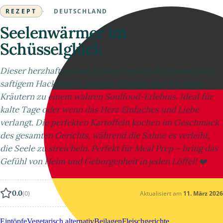
REZEPT
·
DEUTSCHLAND
Seelenwärmer im
Schüsselglück
Dieser herzhaft-warme Eintopf vereint die Aromen von
saftigem Hackfleisch, buntem Gemüse und würzigen
Kräutern zu einem wahren Soulfood-Erlebnis. Ideal für
kalte Tage oder wenn das Herz Einfaches und Liebe
verlangt. Die perfekten Kartoffeln kochen im Geschmack
des gesamten Gerichts, während die Sahne es verleiht,
die Seele zu streicheln. Perfekt für Meal Prep – bring das
Gefühl von Heim und Geborgenheit in jeden Löffel! ❤️
0.0
(0)
Aktualisiert am
11. März 2026
Eintöpfe
Vegetarisch alternativ
Beilagen
Fleischgerichte