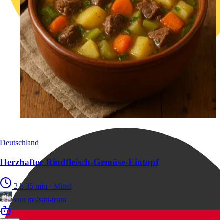
Deutschland
Herzhafter Rindfleisch-Gemüse-Eintopf
2 h 35 min
·
Mittel
von
malsati-team