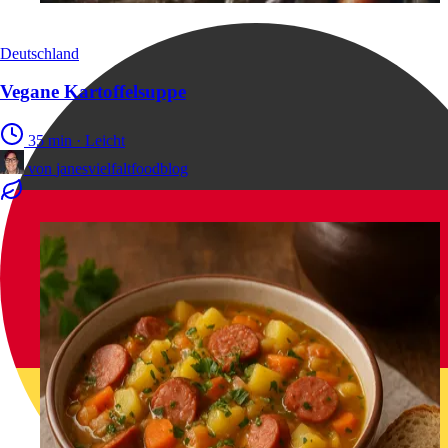
Deutschland
Vegane Kartoffelsuppe
35 min
·
Leicht
von
janesvielfaltfoodblog