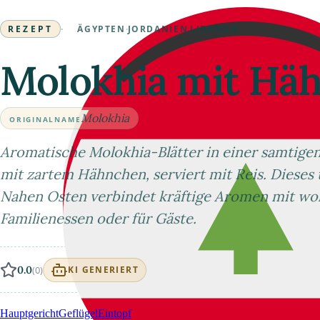
REZEPT
·
ÄGYPTEN
·
JORDANIEN
·
LIBANON
Molokhia mit Häh
Molokhia
ORIGINALNAME
Aromatische Molokhia-Blätter in einer samtig
mit zartem Hähnchen, serviert mit Reis. Dieses 
Nahen Osten verbindet kräftige Aromen mit woh
Familienessen oder für Gäste.
0.0
(0)
KI GENERIERT
Hauptgericht
Geflügel
Eintopf