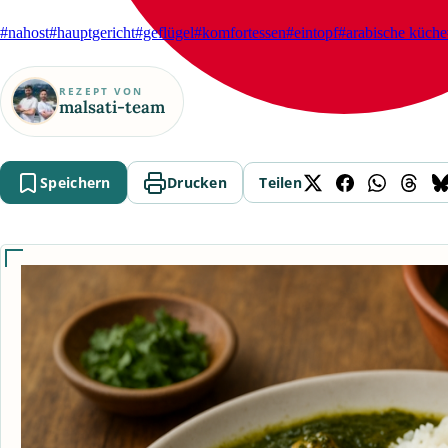
#nahost
#hauptgericht
#geflügel
#komfortessen
#eintopf
#arabische küche
REZEPT VON
malsati-team
Speichern
Drucken
Teilen