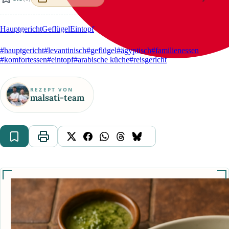
Hauptgericht
Geflügel
Eintopf
#hauptgericht
#levantinisch
#geflügel
#ägyptisch
#familienessen
#komfortessen
#eintopf
#arabische küche
#reisgericht
REZEPT VON
malsati-team