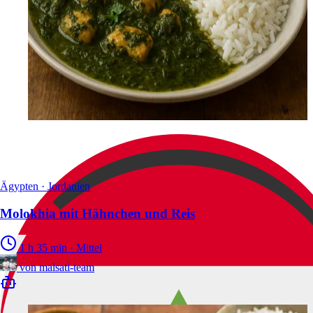
Ägypten · Jordanien
Molokhia mit Hähnchen und Reis
1 h 35 min
·
Mittel
von
malsati-team