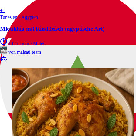
+1
Tunesien · Ägypten
Mloukhia mit Rindfleisch (ägyptische Art)
1 h 55 min
·
Mittel
von
malsati-team