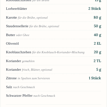
für die Brühe
2
Stück
Lorbeerblätter
80
g
Karotte
für die Brühe, optional
50
g
Staudensellerie
für die Brühe, optional
40
g
Butter
oder Ghee
2
EL
Olivenöl
20
g
Knoblauchzehen
für die Knoblauch-Koriander-Mischung
2
TL
Koriander
gemahlen
5
g
Koriander
frisch, Blätter, optional
1
Stück
Zitrone
in Spalten zum Servieren
Salz
nach Geschmack
Schwarzer Pfeffer
nach Geschmack