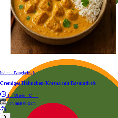
Indien · Bangladesch
Cremiges Hähnchen-Korma mit Basmatireis
1 h 35 min
·
Mittel
von
malsati-team