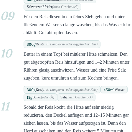
Schwarzer Pfeffer
(nach Geschmack)
09
Für den Reis diesen in ein feines Sieb geben und unter
fließendem Wasser so lange waschen, bis das Wasser klar
abläuft. Gut abtropfen lassen.
300
g
Reis
(z. B. Langkorn- oder ägyptischer Reis)
10
Butter in einem Topf bei mittlerer Hitze schmelzen. Den
gut abgetropften Reis hinzufügen und 1–2 Minuten unter
Rühren glasig anschwitzen. Wasser und eine Prise Salz
zugeben, kurz umrühren und zum Kochen bringen.
300
g
450
ml
Reis
(z. B. Langkorn- oder ägyptischer Reis)
Wasser
15
g
Butter
(oder Öl)
Salz
(nach Geschmack)
11
Sobald der Reis kocht, die Hitze auf sehr niedrig
reduzieren, den Deckel auflegen und 12–15 Minuten gar
ziehen lassen, bis das Wasser aufgesogen ist. Dann den
Herd ausschalten und den Reis weitere 5 Minuten mit