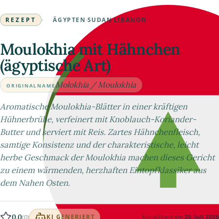
REZEPT
·
ÄGYPTEN
·
SUDAN
·
LIBANON
Moulokhia mit Hähnchen
(ägyptische Art)
Molokhia / Moulokhia
ORIGINALNAME
Aromatische Moulokhia-Blätter in einer kräftigen
Hühnerbrühe, verfeinert mit Knoblauch-Koriander-
Butter und serviert mit Reis. Zartes Hähnchenfleisch,
samtige Konsistenz und der charakteristische, leicht
herbe Geschmack der Moulokhia machen dieses Gericht
zu einem wärmenden, herzhaften Eintopfklassiker aus
dem Nahen Osten.
0.0
(0)
Aktualisiert am
20. Juli 2026
KI GENERIERT