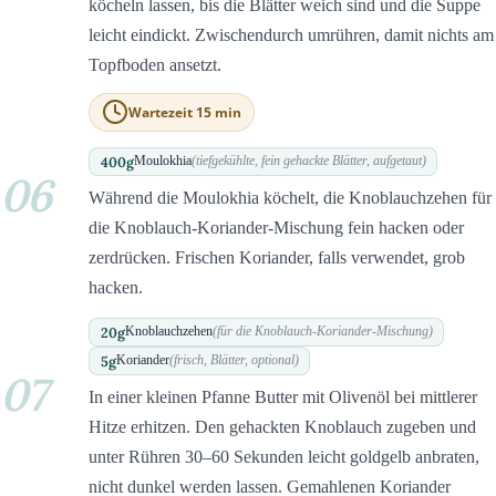
köcheln lassen, bis die Blätter weich sind und die Suppe
leicht eindickt. Zwischendurch umrühren, damit nichts am
Topfboden ansetzt.
Wartezeit 15 min
400
g
Moulokhia
(tiefgekühlte, fein gehackte Blätter, aufgetaut)
06
Während die Moulokhia köchelt, die Knoblauchzehen für
die Knoblauch-Koriander-Mischung fein hacken oder
zerdrücken. Frischen Koriander, falls verwendet, grob
hacken.
20
g
Knoblauchzehen
(für die Knoblauch-Koriander-Mischung)
5
g
Koriander
(frisch, Blätter, optional)
07
In einer kleinen Pfanne Butter mit Olivenöl bei mittlerer
Hitze erhitzen. Den gehackten Knoblauch zugeben und
unter Rühren 30–60 Sekunden leicht goldgelb anbraten,
nicht dunkel werden lassen. Gemahlenen Koriander