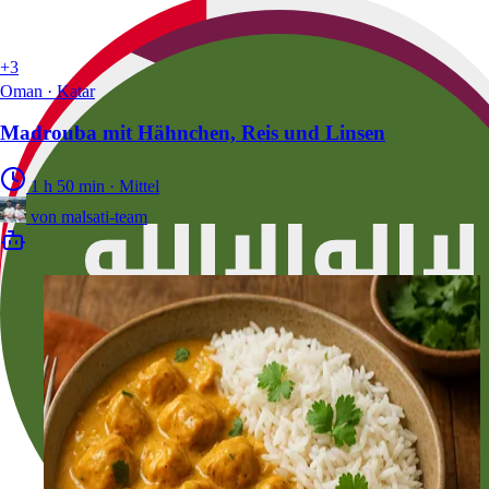
+3
Oman · Katar
Madrouba mit Hähnchen, Reis und Linsen
1 h 50 min
·
Mittel
von
malsati-team