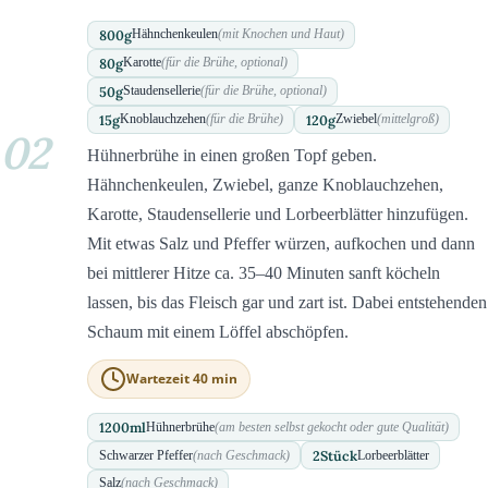
800
g
Hähnchenkeulen
(mit Knochen und Haut)
80
g
Karotte
(für die Brühe, optional)
50
g
Staudensellerie
(für die Brühe, optional)
15
g
120
g
Knoblauchzehen
(für die Brühe)
Zwiebel
(mittelgroß)
02
Hühnerbrühe in einen großen Topf geben.
Hähnchenkeulen, Zwiebel, ganze Knoblauchzehen,
Karotte, Staudensellerie und Lorbeerblätter hinzufügen.
Mit etwas Salz und Pfeffer würzen, aufkochen und dann
bei mittlerer Hitze ca. 35–40 Minuten sanft köcheln
lassen, bis das Fleisch gar und zart ist. Dabei entstehenden
Schaum mit einem Löffel abschöpfen.
Wartezeit 40 min
1200
ml
Hühnerbrühe
(am besten selbst gekocht oder gute Qualität)
2
Stück
Schwarzer Pfeffer
(nach Geschmack)
Lorbeerblätter
Salz
(nach Geschmack)