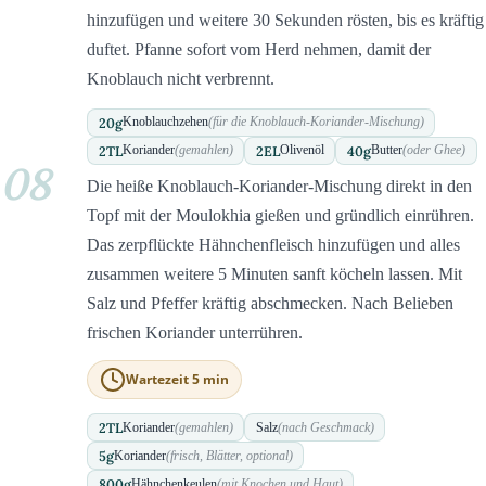
hinzufügen und weitere 30 Sekunden rösten, bis es kräftig
duftet. Pfanne sofort vom Herd nehmen, damit der
Knoblauch nicht verbrennt.
20
g
Knoblauchzehen
(für die Knoblauch-Koriander-Mischung)
2
TL
2
EL
40
g
Koriander
(gemahlen)
Olivenöl
Butter
(oder Ghee)
08
Die heiße Knoblauch-Koriander-Mischung direkt in den
Topf mit der Moulokhia gießen und gründlich einrühren.
Das zerpflückte Hähnchenfleisch hinzufügen und alles
zusammen weitere 5 Minuten sanft köcheln lassen. Mit
Salz und Pfeffer kräftig abschmecken. Nach Belieben
frischen Koriander unterrühren.
Wartezeit 5 min
2
TL
Koriander
(gemahlen)
Salz
(nach Geschmack)
5
g
Koriander
(frisch, Blätter, optional)
800
g
Hähnchenkeulen
(mit Knochen und Haut)