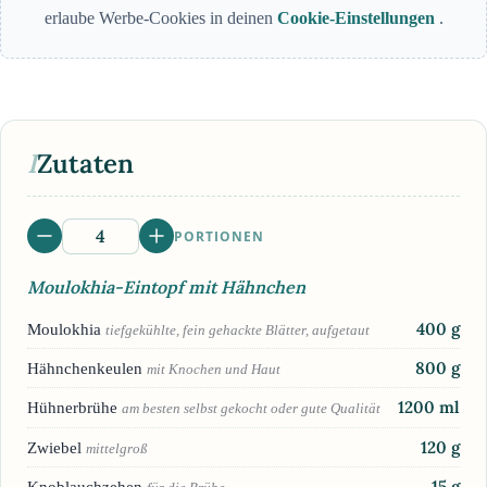
erlaube Werbe-Cookies in deinen
Cookie-Einstellungen
.
I
Zutaten
PORTIONEN
Moulokhia-Eintopf mit Hähnchen
400
g
Moulokhia
tiefgekühlte, fein gehackte Blätter, aufgetaut
800
g
Hähnchenkeulen
mit Knochen und Haut
1200
ml
Hühnerbrühe
am besten selbst gekocht oder gute Qualität
120
g
Zwiebel
mittelgroß
15
g
Knoblauchzehen