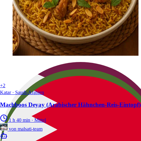
+2
Katar · Saudi-Arabien
Machboos Deyay (Arabischer Hähnchen‑Reis-Eintopf)
1 h 40 min
·
Mittel
von
malsati-team