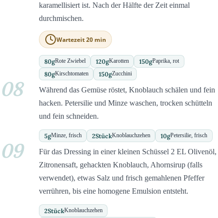
karamellisiert ist. Nach der Hälfte der Zeit einmal
durchmischen.
Wartezeit 20 min
80
g
120
g
150
g
Rote Zwiebel
Karotten
Paprika, rot
80
g
150
g
Kirschtomaten
Zucchini
08
Während das Gemüse röstet, Knoblauch schälen und fein
hacken. Petersilie und Minze waschen, trocken schütteln
und fein schneiden.
5
g
2
Stück
10
g
Minze, frisch
Knoblauchzehen
Petersilie, frisch
09
Für das Dressing in einer kleinen Schüssel 2 EL Olivenöl,
Zitronensaft, gehackten Knoblauch, Ahornsirup (falls
verwendet), etwas Salz und frisch gemahlenen Pfeffer
verrühren, bis eine homogene Emulsion entsteht.
2
Stück
Knoblauchzehen