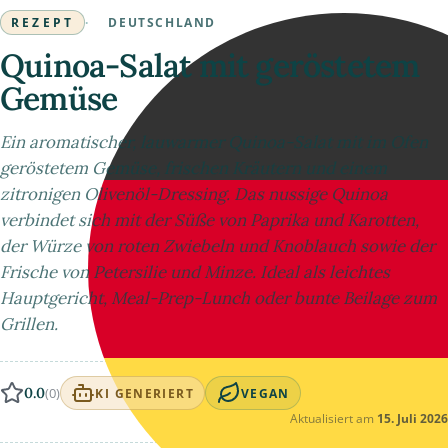
REZEPT
·
DEUTSCHLAND
Quinoa-Salat mit geröstetem
Gemüse
Ein aromatischer, lauwarmer Quinoa-Salat mit im Ofen
geröstetem Gemüse, frischen Kräutern und einem
zitronigen Olivenöl-Dressing. Das nussige Quinoa
verbindet sich mit der Süße von Paprika und Karotten,
der Würze von roten Zwiebeln und Knoblauch sowie der
Frische von Petersilie und Minze. Ideal als leichtes
Hauptgericht, Meal-Prep-Lunch oder bunte Beilage zum
Grillen.
0.0
(0)
KI GENERIERT
VEGAN
Aktualisiert am
15. Juli 2026