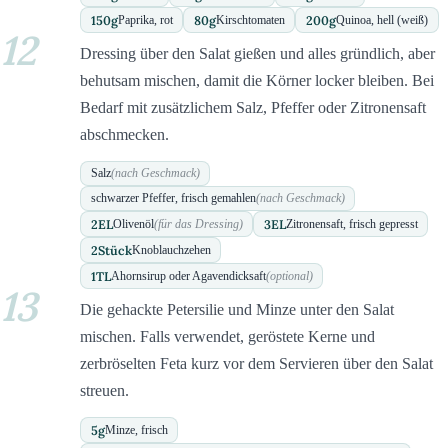
150
g
80
g
200
g
Paprika, rot
Kirschtomaten
Quinoa, hell (weiß)
12
Dressing über den Salat gießen und alles gründlich, aber
behutsam mischen, damit die Körner locker bleiben. Bei
Bedarf mit zusätzlichem Salz, Pfeffer oder Zitronensaft
abschmecken.
Salz
(nach Geschmack)
schwarzer Pfeffer, frisch gemahlen
(nach Geschmack)
2
EL
3
EL
Olivenöl
(für das Dressing)
Zitronensaft, frisch gepresst
2
Stück
Knoblauchzehen
1
TL
Ahornsirup oder Agavendicksaft
(optional)
13
Die gehackte Petersilie und Minze unter den Salat
mischen. Falls verwendet, geröstete Kerne und
zerbröselten Feta kurz vor dem Servieren über den Salat
streuen.
5
g
Minze, frisch