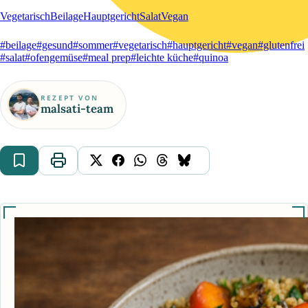
Vegetarisch
Beilage
Hauptgericht
Salat
Vegan
#beilage
#gesund
#sommer
#vegetarisch
#hauptgericht
#vegan
#glutenfrei
#salat
#ofengemüse
#meal prep
#leichte küche
#quinoa
REZEPT VON
malsati-team