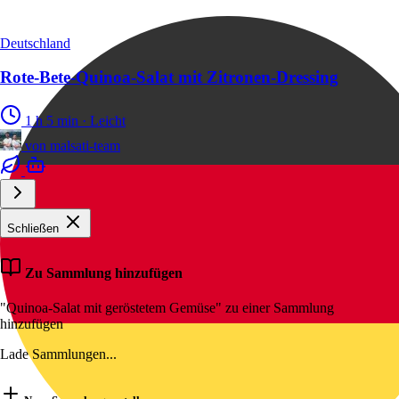
Deutschland
Rote-Bete-Quinoa-Salat mit Zitronen-Dressing
1 h 5 min
·
Leicht
von
malsati-team
Schließen
Zu Sammlung hinzufügen
"Quinoa-Salat mit geröstetem Gemüse" zu einer Sammlung
hinzufügen
Lade Sammlungen...