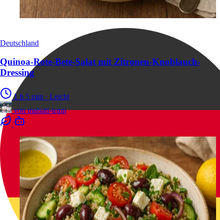
Deutschland
Quinoa-Rote-Bete-Salat mit Zitronen-Knoblauch-
Dressing
1 h 5 min
·
Leicht
von
malsati-team