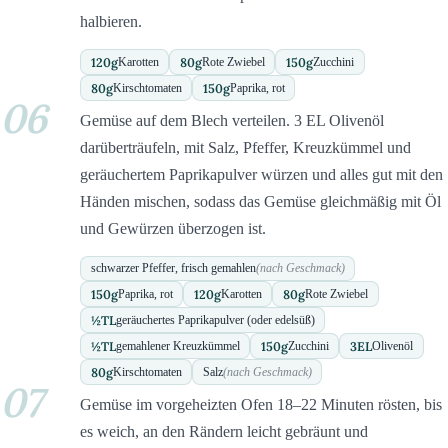
halbieren.
120
g
80
g
150
g
Karotten
Rote Zwiebel
Zucchini
80
g
150
g
Kirschtomaten
Paprika, rot
06
Gemüse auf dem Blech verteilen. 3 EL Olivenöl
darüberträufeln, mit Salz, Pfeffer, Kreuzkümmel und
geräuchertem Paprikapulver würzen und alles gut mit den
Händen mischen, sodass das Gemüse gleichmäßig mit Öl
und Gewürzen überzogen ist.
schwarzer Pfeffer, frisch gemahlen
(nach Geschmack)
150
g
120
g
80
g
Paprika, rot
Karotten
Rote Zwiebel
½
TL
geräuchertes Paprikapulver (oder edelsüß)
½
TL
150
g
3
EL
gemahlener Kreuzkümmel
Zucchini
Olivenöl
80
g
Kirschtomaten
Salz
(nach Geschmack)
07
Gemüse im vorgeheizten Ofen 18–22 Minuten rösten, bis
es weich, an den Rändern leicht gebräunt und