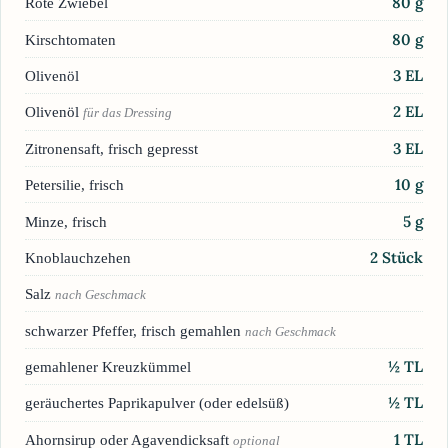
80
g
Rote Zwiebel
80
g
Kirschtomaten
3
EL
Olivenöl
2
EL
Olivenöl
für das Dressing
3
EL
Zitronensaft, frisch gepresst
10
g
Petersilie, frisch
5
g
Minze, frisch
2
Stück
Knoblauchzehen
Salz
nach Geschmack
schwarzer Pfeffer, frisch gemahlen
nach Geschmack
½
TL
gemahlener Kreuzkümmel
½
TL
geräuchertes Paprikapulver (oder edelsüß)
1
TL
Ahornsirup oder Agavendicksaft
optional