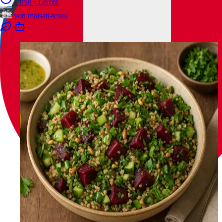
1 min
·
Leicht
von
malsati-team