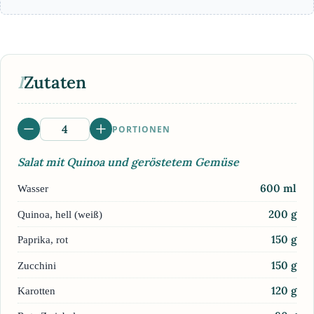
I
Zutaten
PORTIONEN
Salat mit Quinoa und geröstetem Gemüse
600
ml
Wasser
200
g
Quinoa, hell (weiß)
150
g
Paprika, rot
150
g
Zucchini
120
g
Karotten