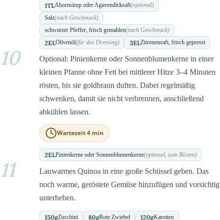
1
TL
Ahornsirup oder Agavendicksaft
(optional)
Salz
(nach Geschmack)
schwarzer Pfeffer, frisch gemahlen
(nach Geschmack)
2
EL
3
EL
Olivenöl
(für das Dressing)
Zitronensaft, frisch gepresst
10
Optional: Pinienkerne oder Sonnenblumenkerne in einer
kleinen Pfanne ohne Fett bei mittlerer Hitze 3–4 Minuten
rösten, bis sie goldbraun duften. Dabei regelmäßig
schwenken, damit sie nicht verbrennen, anschließend
abkühlen lassen.
Wartezeit 4 min
2
EL
Pinienkerne oder Sonnenblumenkerne
(optional, zum Rösten)
11
Lauwarmes Quinoa in eine große Schüssel geben. Das
noch warme, geröstete Gemüse hinzufügen und vorsichtig
unterheben.
150
g
80
g
120
g
Zucchini
Rote Zwiebel
Karotten