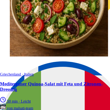
Griechenland · Italien
Mediterraner Quinoa-Salat mit Feta und Zitronen-
Dressing
50 min
·
Leicht
von
malsati-team