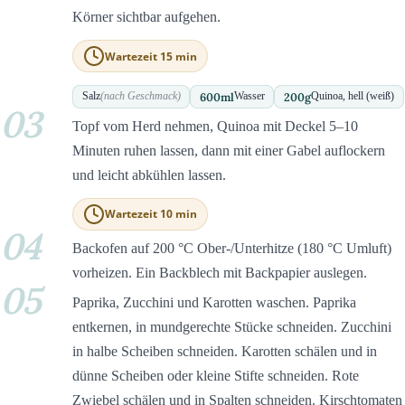
Körner sichtbar aufgehen.
Wartezeit 15 min
600
ml
200
g
Salz
(nach Geschmack)
Wasser
Quinoa, hell (weiß)
03
Topf vom Herd nehmen, Quinoa mit Deckel 5–10
Minuten ruhen lassen, dann mit einer Gabel auflockern
und leicht abkühlen lassen.
Wartezeit 10 min
04
Backofen auf 200 °C Ober-/Unterhitze (180 °C Umluft)
vorheizen. Ein Backblech mit Backpapier auslegen.
05
Paprika, Zucchini und Karotten waschen. Paprika
entkernen, in mundgerechte Stücke schneiden. Zucchini
in halbe Scheiben schneiden. Karotten schälen und in
dünne Scheiben oder kleine Stifte schneiden. Rote
Zwiebel schälen und in Spalten schneiden. Kirschtomaten