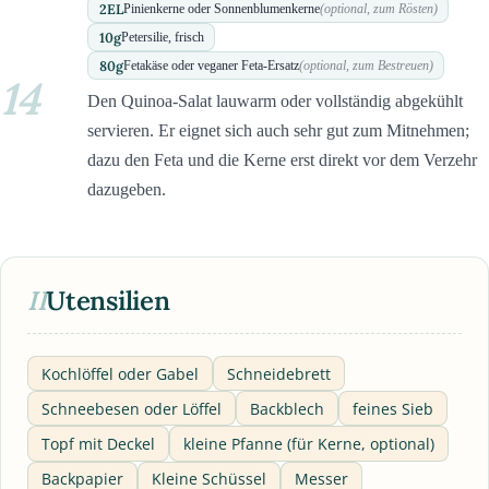
2
EL
Pinienkerne oder Sonnenblumenkerne
(optional, zum Rösten)
10
g
Petersilie, frisch
80
g
Fetakäse oder veganer Feta-Ersatz
(optional, zum Bestreuen)
14
Den Quinoa-Salat lauwarm oder vollständig abgekühlt
servieren. Er eignet sich auch sehr gut zum Mitnehmen;
dazu den Feta und die Kerne erst direkt vor dem Verzehr
dazugeben.
II
Utensilien
Kochlöffel oder Gabel
Schneidebrett
Schneebesen oder Löffel
Backblech
feines Sieb
Topf mit Deckel
kleine Pfanne (für Kerne, optional)
Backpapier
Kleine Schüssel
Messer