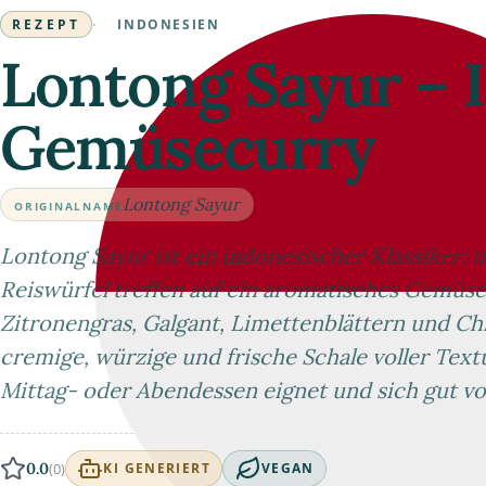
REZEPT
·
INDONESIEN
Lontong Sayur – 
Gemüsecurry
Lontong Sayur
ORIGINALNAME
Lontong Sayur ist ein indonesischer Klassiker: 
Reiswürfel treffen auf ein aromatisches Gemüs
Zitronengras, Galgant, Limettenblättern und Chil
cremige, würzige und frische Schale voller Textur
Mittag- oder Abendessen eignet und sich gut vor
0.0
(0)
KI GENERIERT
VEGAN