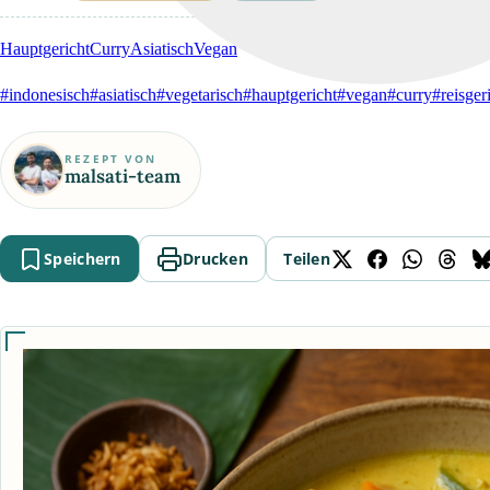
Hauptgericht
Curry
Asiatisch
Vegan
#indonesisch
#asiatisch
#vegetarisch
#hauptgericht
#vegan
#curry
#reisger
REZEPT VON
malsati-team
Speichern
Drucken
Teilen