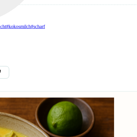
icht
#kokosmilch
#scharf