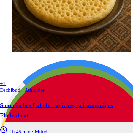
+1
Dschibuti · Äthiopien
Somalisches Lahoh – weiches, schwammiges
Fladenbrot
2 h 45 min
·
Mittel