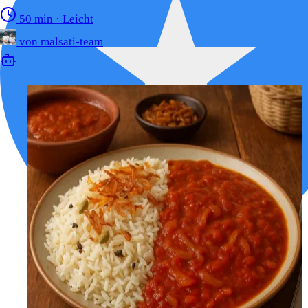
50 min
·
Leicht
von
malsati-team