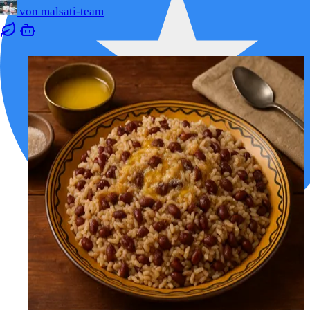
von
malsati-team