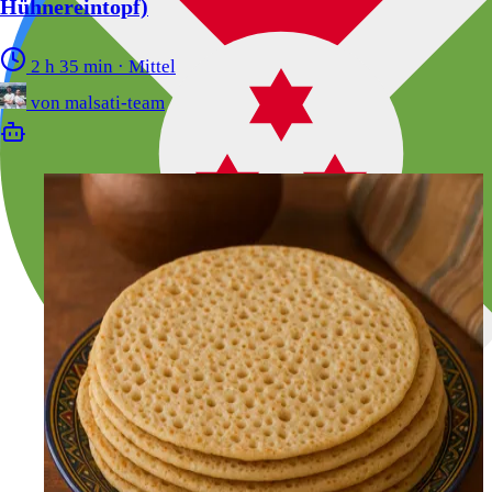
Hühnereintopf)
2 h 35 min
·
Mittel
von
malsati-team