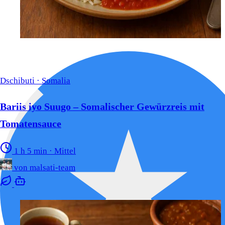
Dschibuti · Somalia
Bariis iyo Suugo – Somalischer Gewürzreis mit
Tomatensauce
1 h 5 min
·
Mittel
von
malsati-team