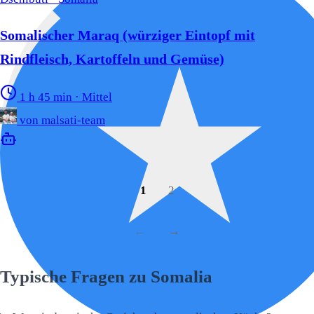
Somalischer Maraq (würziger Eintopf mit
Rindfleisch, Kartoffeln und Gemüse)
1 h 45 min
·
Mittel
von
malsati-team
1
2
←
→
Typische Fragen zu Somalia