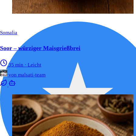
Somalia
Soor – würziger Maisgrießbrei
35 min
·
Leicht
von
malsati-team