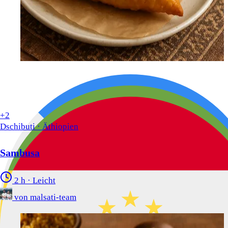
+2
Dschibuti · Äthiopien
Sambusa
2 h
·
Leicht
von
malsati-team