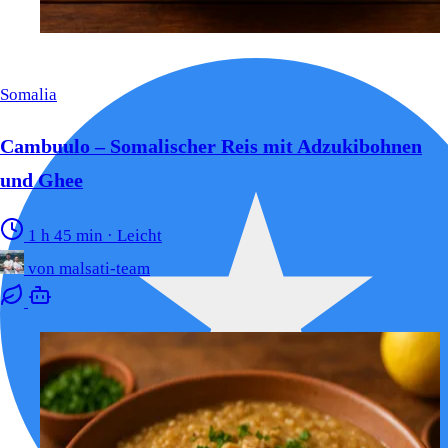
Somalia
Cambuulo – Somalischer Reis mit Adzukibohnen
und Ghee
1 h 45 min
·
Leicht
von
malsati-team