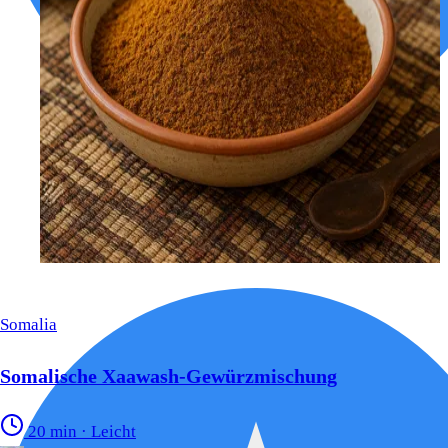
Somalia
Somalische Xaawash-Gewürzmischung
20 min
·
Leicht