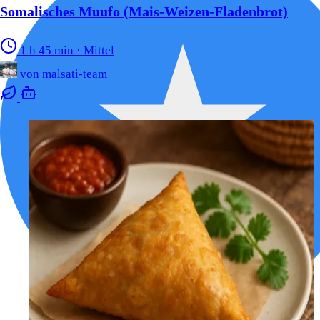
Somalisches Muufo (Mais-Weizen-Fladenbrot)
1 h 45 min
·
Mittel
von
malsati-team