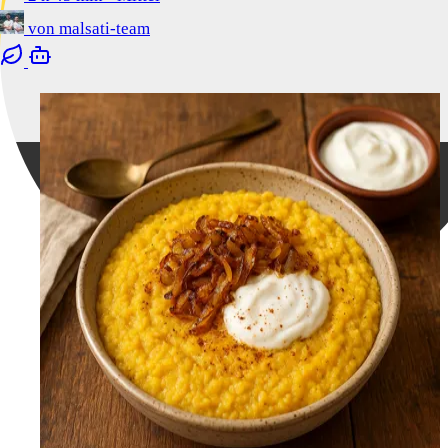
von
malsati-team