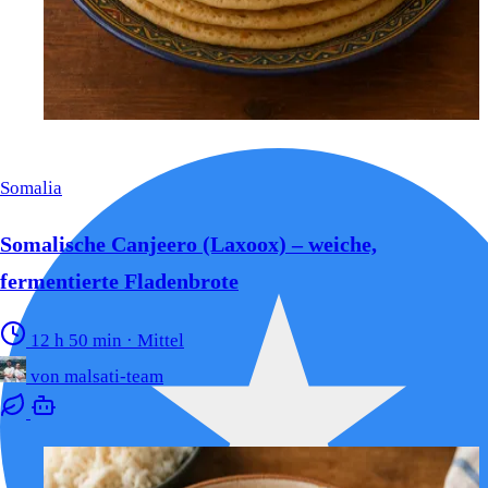
Somalia
Somalische Canjeero (Laxoox) – weiche,
fermentierte Fladenbrote
12 h 50 min
·
Mittel
von
malsati-team