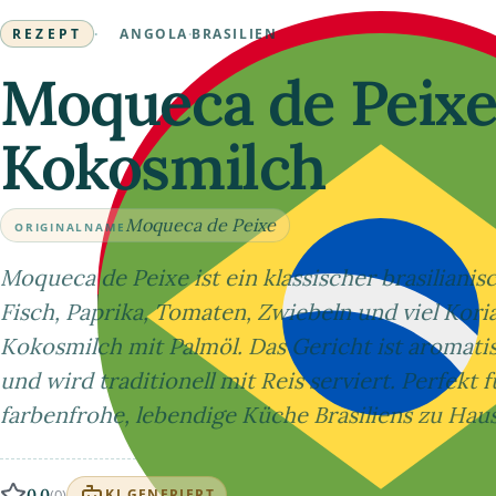
REZEPT
·
ANGOLA
·
BRASILIEN
Moqueca de Peixe 
Kokosmilch
Moqueca de Peixe
ORIGINALNAME
Moqueca de Peixe ist ein klassischer brasilianis
Fisch, Paprika, Tomaten, Zwiebeln und viel Kori
Kokosmilch mit Palmöl. Das Gericht ist aromatisc
und wird traditionell mit Reis serviert. Perfekt
farbenfrohe, lebendige Küche Brasiliens zu Haus
0.0
(0)
KI GENERIERT