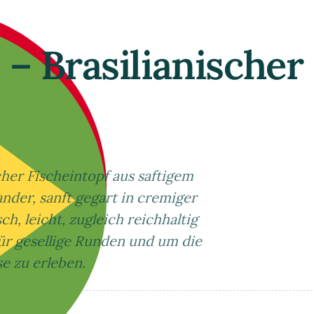
– Brasilianischer
cher Fischeintopf aus saftigem
ander, sanft gegart in cremiger
h, leicht, zugleich reichhaltig
 für gesellige Runden und um die
e zu erleben.