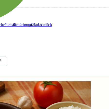
che
#brasilien
#eintopf
#kokosmilch