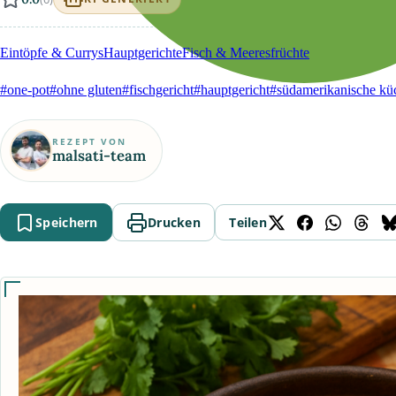
Eintöpfe & Currys
Hauptgerichte
Fisch & Meeresfrüchte
#one-pot
#ohne gluten
#fischgericht
#hauptgericht
#südamerikanische kü
REZEPT VON
malsati-team
Speichern
Drucken
Teilen