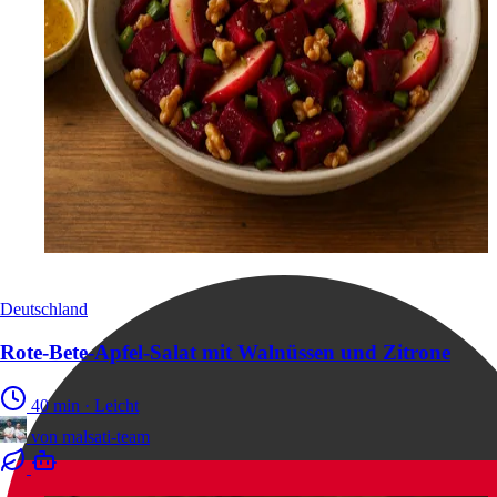
Deutschland
Rote-Bete-Apfel-Salat mit Walnüssen und Zitrone
40 min
·
Leicht
von
malsati-team