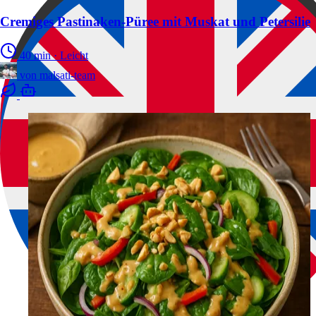
Cremiges Pastinaken-Püree mit Muskat und Petersilie
40 min
·
Leicht
von
malsati-team