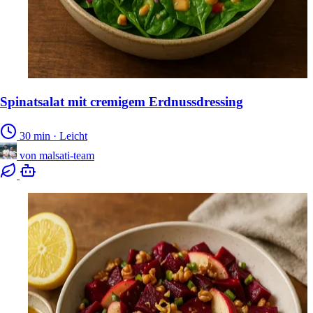
Spinatsalat mit cremigem Erdnussdressing
30 min
·
Leicht
von
malsati-team