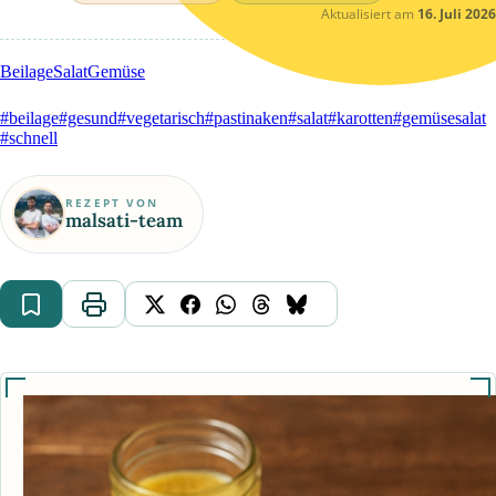
Aktualisiert am
16. Juli 2026
Beilage
Salat
Gemüse
#beilage
#gesund
#vegetarisch
#pastinaken
#salat
#karotten
#gemüsesalat
#schnell
REZEPT VON
malsati-team