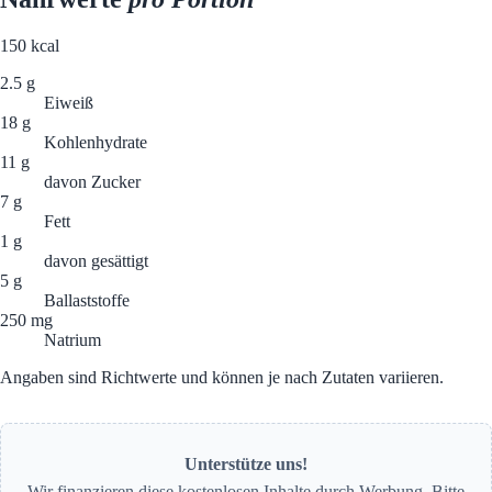
150
kcal
2.5 g
Eiweiß
18 g
Kohlenhydrate
11 g
davon Zucker
7 g
Fett
1 g
davon gesättigt
5 g
Ballaststoffe
250 mg
Natrium
Angaben sind Richtwerte und können je nach Zutaten variieren.
Unterstütze uns!
Wir finanzieren diese kostenlosen Inhalte durch Werbung. Bitte