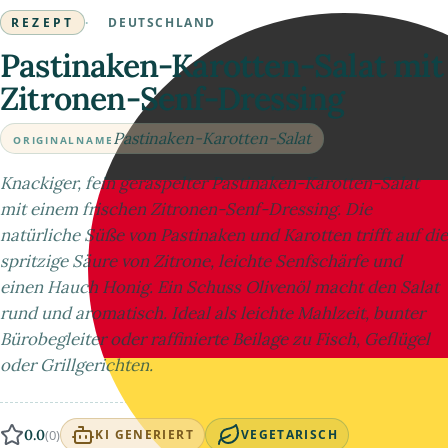
REZEPT
·
DEUTSCHLAND
Pastinaken-Karotten-Salat mit
Zitronen-Senf-Dressing
Pastinaken-Karotten-Salat
ORIGINALNAME
Knackiger, fein geraspelter Pastinaken-Karotten-Salat
mit einem frischen Zitronen-Senf-Dressing. Die
natürliche Süße von Pastinaken und Karotten trifft auf die
spritzige Säure von Zitrone, leichte Senfschärfe und
einen Hauch Honig. Ein Schuss Olivenöl macht den Salat
rund und aromatisch. Ideal als leichte Mahlzeit, bunter
Bürobegleiter oder raffinierte Beilage zu Fisch, Geflügel
oder Grillgerichten.
0.0
(0)
KI GENERIERT
VEGETARISCH