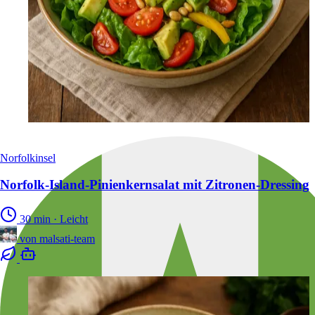
Norfolkinsel
Norfolk-Island-Pinienkernsalat mit Zitronen-Dressing
30 min
·
Leicht
von
malsati-team