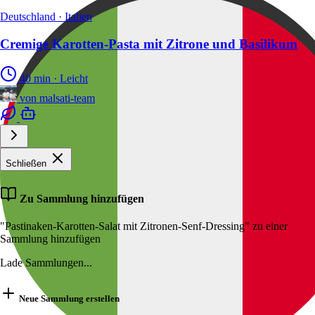
Deutschland · Italien
Cremige Karotten-Pasta mit Zitrone und Basilikum
40 min
·
Leicht
von
malsati-team
Schließen
Zu Sammlung hinzufügen
"Pastinaken-Karotten-Salat mit Zitronen-Senf-Dressing" zu einer
Sammlung hinzufügen
Lade Sammlungen...
Neue Sammlung erstellen