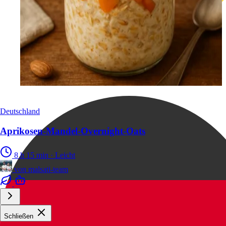
Deutschland
Aprikosen-Mandel-Overnight-Oats
8 h 15 min
·
Leicht
von
malsati-team
Schließen