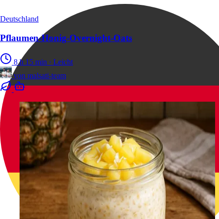
Deutschland
Pflaumen-Honig-Overnight-Oats
8 h 15 min
·
Leicht
von
malsati-team