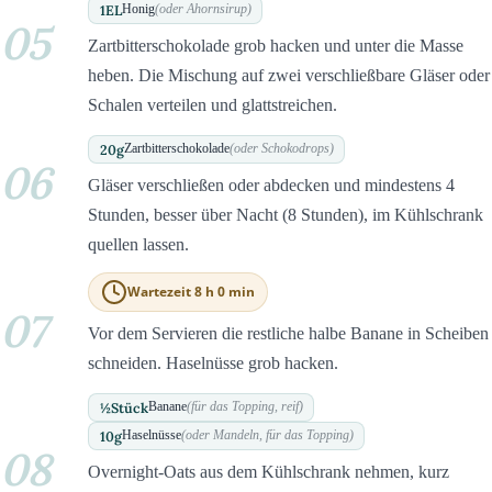
1
EL
Honig
(oder Ahornsirup)
05
Zartbitterschokolade grob hacken und unter die Masse
heben. Die Mischung auf zwei verschließbare Gläser oder
Schalen verteilen und glattstreichen.
20
g
Zartbitterschokolade
(oder Schokodrops)
06
Gläser verschließen oder abdecken und mindestens 4
Stunden, besser über Nacht (8 Stunden), im Kühlschrank
quellen lassen.
Wartezeit 8 h 0 min
07
Vor dem Servieren die restliche halbe Banane in Scheiben
schneiden. Haselnüsse grob hacken.
½
Stück
Banane
(für das Topping, reif)
10
g
Haselnüsse
(oder Mandeln, für das Topping)
08
Overnight-Oats aus dem Kühlschrank nehmen, kurz