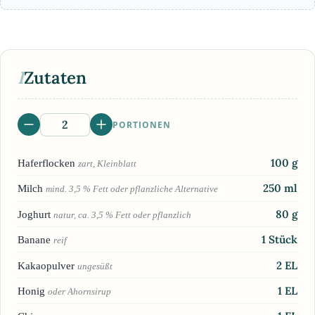
I
Zutaten
PORTIONEN
100
g
Haferflocken
zart, Kleinblatt
250
ml
Milch
mind. 3,5 % Fett oder pflanzliche Alternative
80
g
Joghurt
natur, ca. 3,5 % Fett oder pflanzlich
1
Stück
Banane
reif
2
EL
Kakaopulver
ungesüßt
1
EL
Honig
oder Ahornsirup