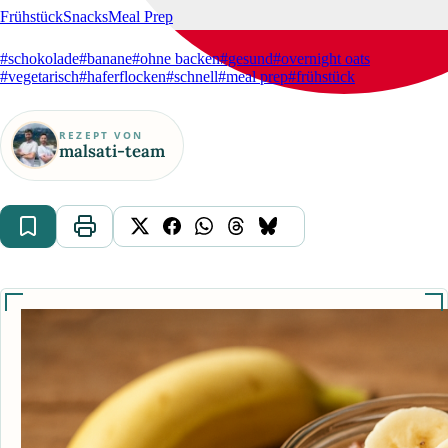
Frühstück
Snacks
Meal Prep
#schokolade
#banane
#ohne backen
#gesund
#overnight oats
#vegetarisch
#haferflocken
#schnell
#meal prep
#frühstück
REZEPT VON
malsati-team