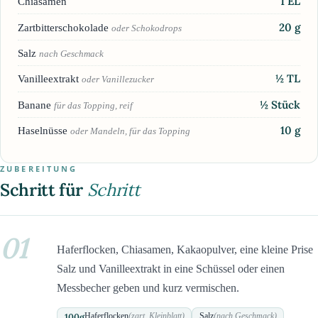
1
EL
Chiasamen
20
g
Zartbitterschokolade
oder Schokodrops
Salz
nach Geschmack
½
TL
Vanilleextrakt
oder Vanillezucker
½
Stück
Banane
für das Topping, reif
10
g
Haselnüsse
oder Mandeln, für das Topping
ZUBEREITUNG
Schritt für
Schritt
01
Haferflocken, Chiasamen, Kakaopulver, eine kleine Prise
Salz und Vanilleextrakt in eine Schüssel oder einen
Messbecher geben und kurz vermischen.
100
g
Haferflocken
(zart, Kleinblatt)
Salz
(nach Geschmack)