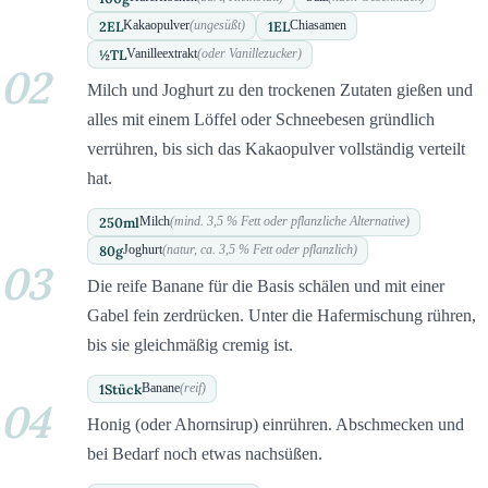
2
EL
1
EL
Kakaopulver
(ungesüßt)
Chiasamen
½
TL
Vanilleextrakt
(oder Vanillezucker)
02
Milch und Joghurt zu den trockenen Zutaten gießen und
alles mit einem Löffel oder Schneebesen gründlich
verrühren, bis sich das Kakaopulver vollständig verteilt
hat.
250
ml
Milch
(mind. 3,5 % Fett oder pflanzliche Alternative)
80
g
Joghurt
(natur, ca. 3,5 % Fett oder pflanzlich)
03
Die reife Banane für die Basis schälen und mit einer
Gabel fein zerdrücken. Unter die Hafermischung rühren,
bis sie gleichmäßig cremig ist.
1
Stück
Banane
(reif)
04
Honig (oder Ahornsirup) einrühren. Abschmecken und
bei Bedarf noch etwas nachsüßen.