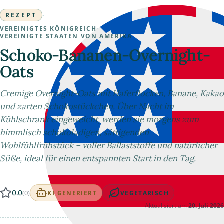
REZEPT
·
VEREINIGTES KÖNIGREICH
·
VEREINIGTE STAATEN VON AMERIKA
Schoko-Bananen-Overnight-
Oats
Cremige Overnight-Oats mit Haferflocken, Banane, Kakao
und zarten Schokostückchen. Über Nacht im
Kühlschrank eingeweicht, werden sie morgens zum
himmlisch schokoladigen, sättigenden
Wohlfühlfrühstück – voller Ballaststoffe und natürlicher
Süße, ideal für einen entspannten Start in den Tag.
0.0
(0)
KI GENERIERT
VEGETARISCH
Aktualisiert am
20. Juli 2026