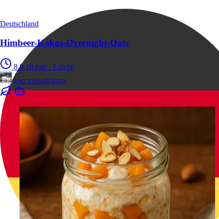
Deutschland
Himbeer-Kokos-Overnight-Oats
8 h 10 min
·
Leicht
von
malsati-team