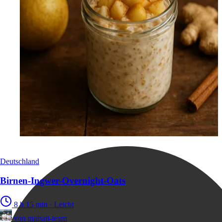
Deutschland
Birnen-Ingwer-Overnight-Oats
8 h 15 min
·
Leicht
von
malsati-team