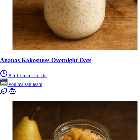
Ananas-Kokosnuss-Overnight-Oats
8 h 15 min
·
Leicht
von
malsati-team