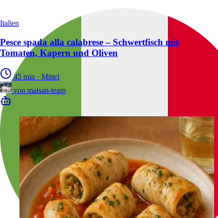
Italien
Pesce spada alla calabrese – Schwertfisch mit
Tomaten, Kapern und Oliven
45 min
·
Mittel
von
malsati-team