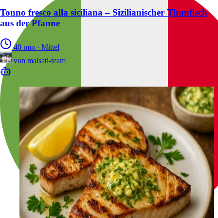
Tonno fresco alla siciliana – Sizilianischer Thunfisch
aus der Pfanne
40 min
·
Mittel
von
malsati-team