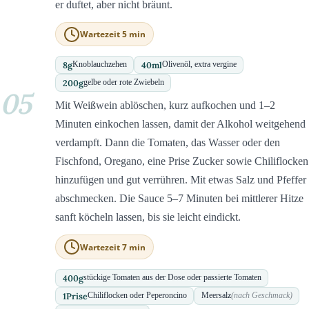
er duftet, aber nicht bräunt.
Wartezeit 5 min
8
g
40
ml
Knoblauchzehen
Olivenöl, extra vergine
200
g
gelbe oder rote Zwiebeln
05
Mit Weißwein ablöschen, kurz aufkochen und 1–2
Minuten einkochen lassen, damit der Alkohol weitgehend
verdampft. Dann die Tomaten, das Wasser oder den
Fischfond, Oregano, eine Prise Zucker sowie Chiliflocken
hinzufügen und gut verrühren. Mit etwas Salz und Pfeffer
abschmecken. Die Sauce 5–7 Minuten bei mittlerer Hitze
sanft köcheln lassen, bis sie leicht eindickt.
Wartezeit 7 min
400
g
stückige Tomaten aus der Dose oder passierte Tomaten
1
Prise
Chiliflocken oder Peperoncino
Meersalz
(nach Geschmack)