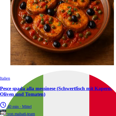
Italien
Pesce spada alla messinese (Schwertfisch mit Kapern,
Oliven und Tomaten)
40 min
·
Mittel
von
malsati-team