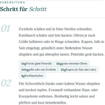
ZUBEREITUNG
Schritt für
Schritt
01
Zwiebeln schälen und in feine Streifen schneiden.
Knoblauch schälen und fein hacken. Oliven je nach
Größe halbieren oder in Ringe schneiden. Kapern, falls in
Salz eingelegt, gründlich unter fließendem Wasser
abspülen und gut abtropfen lassen. Petersilie grob hacken.
10
g
80
g
Frische glatte Petersilie
grüne entsteinte Oliven
200
g
30
g
gelbe oder rote Zwiebeln
Kapern (in Salz oder Lake)
8
g
Knoblauchzehen
02
Die Schwertfisch-Steaks unter kaltem Wasser abspülen
und trocken tupfen. Eventuell vorhandene Haut- oder
Knorpelreste entfernen. Beidseitig leicht salzen und
pfeffern und kurz beiseitestellen.