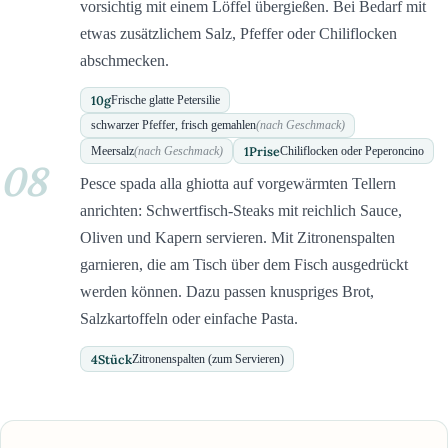
vorsichtig mit einem Löffel übergießen. Bei Bedarf mit
etwas zusätzlichem Salz, Pfeffer oder Chiliflocken
abschmecken.
10
g
Frische glatte Petersilie
schwarzer Pfeffer, frisch gemahlen
(nach Geschmack)
1
Prise
Meersalz
(nach Geschmack)
Chiliflocken oder Peperoncino
08
Pesce spada alla ghiotta auf vorgewärmten Tellern
anrichten: Schwertfisch-Steaks mit reichlich Sauce,
Oliven und Kapern servieren. Mit Zitronenspalten
garnieren, die am Tisch über dem Fisch ausgedrückt
werden können. Dazu passen knuspriges Brot,
Salzkartoffeln oder einfache Pasta.
4
Stück
Zitronenspalten (zum Servieren)