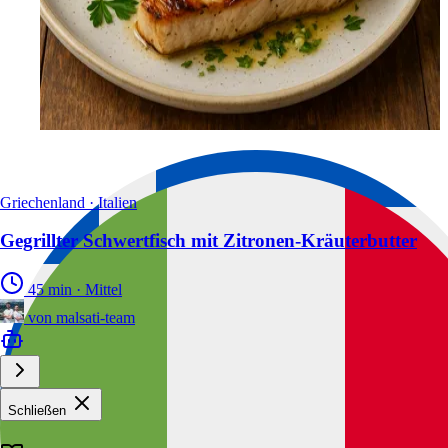
Griechenland · Italien
Gegrillter Schwertfisch mit Zitronen-Kräuterbutter
45 min
·
Mittel
von
malsati-team
Schließen