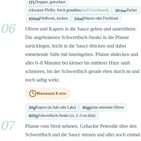
1
TL
Oregano, getrocknet
1
Prise
schwarzer Pfeffer, frisch gemahlen
(nach Geschmack)
Zucker
100
ml
50
ml
Weißwein, trocken
Wasser oder Fischfond
06
Oliven und Kapern in die Sauce geben und unterrühren.
Die angebratenen Schwertfisch-Steaks in die Pfanne
zurücklegen, leicht in die Sauce drücken und dabei
entstehende Säfte mit hineingeben. Pfanne abdecken und
alles 6–8 Minuten bei kleiner bis mittlerer Hitze sanft
schmoren, bis der Schwertfisch gerade eben durch ist und
noch saftig wirkt.
Wartezeit 8 min
30
g
80
g
Kapern (in Salz oder Lake)
grüne entsteinte Oliven
800
g
Schwertfisch-Steaks (ca. 2–3 cm dick)
07
Pfanne vom Herd nehmen. Gehackte Petersilie über den
Schwertfisch und die Sauce streuen und alles noch einmal