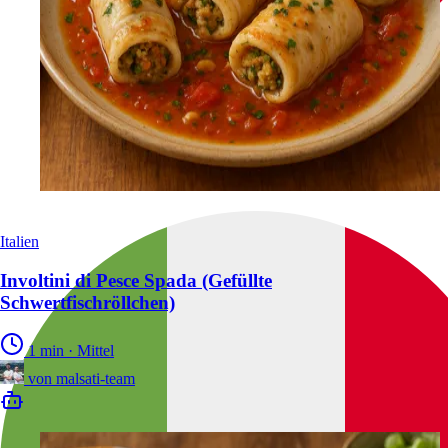
Italien
Involtini di Pesce Spada (Gefüllte
Schwertfischröllchen)
1 min
·
Mittel
von
malsati-team