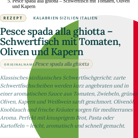
Pesce spada alla ghiotta – Schwertfisch mit Tomaten, Oliven
und Kapern
REZEPT
·
KALABRIEN
·
SIZILIEN
·
ITALIEN
Pesce spada alla ghiotta –
Schwertfisch mit Tomaten,
Oliven und Kapern
Pesce spada alla ghiotta
ORIGINALNAME
Klassisches sizilianisches Schwertfischgericht: zarte
Schwertfischscheiben werden kurz angebraten und in
einer aromatischen Sauce aus Tomaten, Zwiebeln, grünen
Oliven, Kapern und Weißwein sanft geschmort. Olivenöl,
Knoblauch und frische Kräuter sorgen für mediterranes
Aroma. Perfekt mit knusprigem Brot, Pasta oder
Kartoffeln – leicht, aromatisch und schnell gemacht.