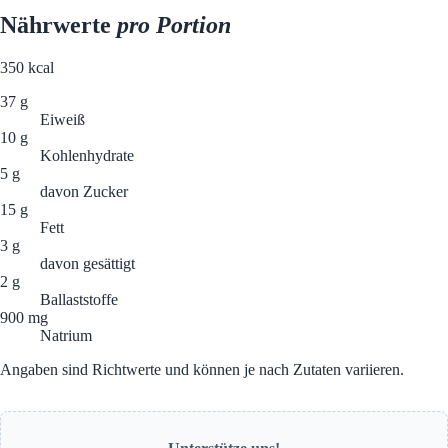
Nährwerte
pro Portion
350
kcal
37 g
Eiweiß
10 g
Kohlenhydrate
5 g
davon Zucker
15 g
Fett
3 g
davon gesättigt
2 g
Ballaststoffe
900 mg
Natrium
Angaben sind Richtwerte und können je nach Zutaten variieren.