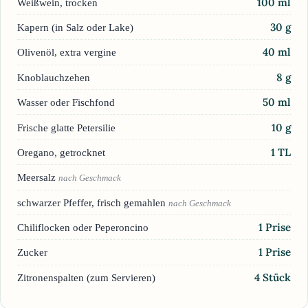
100
ml
Weißwein, trocken
30
g
Kapern (in Salz oder Lake)
40
ml
Olivenöl, extra vergine
8
g
Knoblauchzehen
50
ml
Wasser oder Fischfond
10
g
Frische glatte Petersilie
1
TL
Oregano, getrocknet
Meersalz
nach Geschmack
schwarzer Pfeffer, frisch gemahlen
nach Geschmack
1
Prise
Chiliflocken oder Peperoncino
1
Prise
Zucker
4
Stück
Zitronenspalten (zum Servieren)