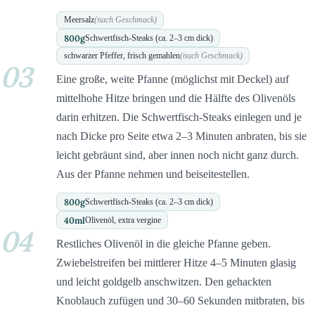
Meersalz
(nach Geschmack)
800
g
Schwertfisch-Steaks (ca. 2–3 cm dick)
schwarzer Pfeffer, frisch gemahlen
(nach Geschmack)
03
Eine große, weite Pfanne (möglichst mit Deckel) auf
mittelhohe Hitze bringen und die Hälfte des Olivenöls
darin erhitzen. Die Schwertfisch-Steaks einlegen und je
nach Dicke pro Seite etwa 2–3 Minuten anbraten, bis sie
leicht gebräunt sind, aber innen noch nicht ganz durch.
Aus der Pfanne nehmen und beiseitestellen.
800
g
Schwertfisch-Steaks (ca. 2–3 cm dick)
40
ml
Olivenöl, extra vergine
04
Restliches Olivenöl in die gleiche Pfanne geben.
Zwiebelstreifen bei mittlerer Hitze 4–5 Minuten glasig
und leicht goldgelb anschwitzen. Den gehackten
Knoblauch zufügen und 30–60 Sekunden mitbraten, bis