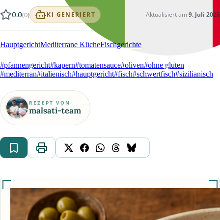
0.0
(0)
Aktualisiert am
9. Juli 2026
KI GENERIERT
Hauptgericht
Mediterrane Küche
Fischgerichte
#pfannengericht
#kapern
#tomatensauce
#oliven
#ohne gluten
#mediterran
#italienisch
#hauptgericht
#fisch
#schwertfisch
#sizilianisch
REZEPT VON
malsati-team