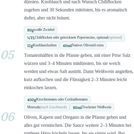
dünsten. Knoblauch und nach Wunsch Chiliflocken
zugeben und 30 Sekunden mitrösten, bis es aromatisch
duftet, aber nicht bräunt.
80
g
weiße Zwiebel
¼
TL
Chiliflocken oder getrocknete Peperoncino, optional
(optional)
12
g
40
ml
Knoblauchzehen
Natives Olivenöl extra
05
Tomatenhälften in die Pfanne geben, mit einer Prise Salz
würzen und 3–4 Minuten mitdünsten, bis sie weich
werden und etwas Saft austritt. Dann Weißwein angießen,
kurz aufkochen und die Flüssigkeit 2–3 Minuten leicht
einkochen lassen.
400
g
Kirschtomaten oder Cocktailtomaten
80
ml
Meersalz
(nach Geschmack)
Trockener Weißwein
06
Oliven, Kapern und Oregano in die Pfanne geben und
alles gut vermischen. Die Sauce weitere 2–3 Minuten bei
mittlerer Hitze köcheln lassen, bis sie sämig wird. Bei