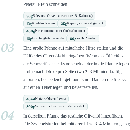
Petersilie fein schneiden.
80
g
Schwarze Oliven, entsteint (z. B. Kalamata)
12
g
25
g
Knoblauchzehen
Kapern, in Lake abgespült
400
g
Kirschtomaten oder Cocktailtomaten
10
g
80
g
Frische glatte Petersilie
weiße Zwiebel
03
Eine große Pfanne auf mittelhohe Hitze stellen und die
Hälfte des Olivenöls hineingeben. Wenn das Öl heiß ist,
die Schwertfischsteaks nebeneinander in die Pfanne legen
und je nach Dicke pro Seite etwa 2–3 Minuten kräftig
anbraten, bis sie leicht gebräunt sind. Danach die Steaks
auf einen Teller legen und beiseitestellen.
40
ml
Natives Olivenöl extra
800
g
Schwertfischsteaks, ca. 2–3 cm dick
04
In derselben Pfanne das restliche Olivenöl hinzufügen.
Die Zwiebelstreifen bei mittlerer Hitze 3–4 Minuten glasig