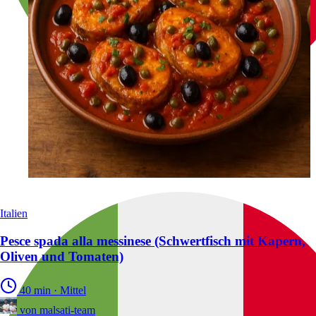
Italien
Pesce spada alla messinese (Schwertfisch mit Kapern,
Oliven und Tomaten)
40 min
·
Mittel
von
malsati-team