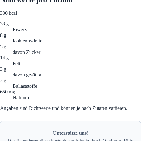
330
kcal
38 g
Eiweiß
8 g
Kohlenhydrate
5 g
davon Zucker
14 g
Fett
3 g
davon gesättigt
2 g
Ballaststoffe
650 mg
Natrium
Angaben sind Richtwerte und können je nach Zutaten variieren.
Unterstütze uns!
Wir finanzieren diese kostenlosen Inhalte durch Werbung. Bitte