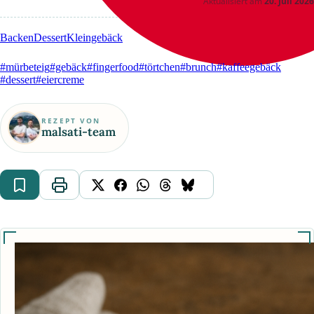
Aktualisiert am
20. Juli 2026
Backen
Dessert
Kleingebäck
#mürbeteig
#gebäck
#fingerfood
#törtchen
#brunch
#kaffeegebäck
#dessert
#eiercreme
REZEPT VON
malsati-team