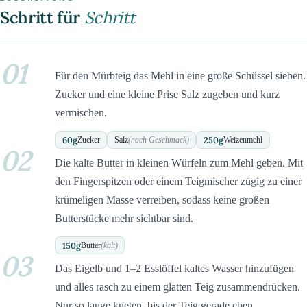
Schritt für
Schritt
01
Für den Mürbteig das Mehl in eine große Schüssel sieben.
Zucker und eine kleine Prise Salz zugeben und kurz
vermischen.
60
g
250
g
Zucker
Salz
(nach Geschmack)
Weizenmehl
02
Die kalte Butter in kleinen Würfeln zum Mehl geben. Mit
den Fingerspitzen oder einem Teigmischer zügig zu einer
krümeligen Masse verreiben, sodass keine großen
Butterstücke mehr sichtbar sind.
150
g
Butter
(kalt)
03
Das Eigelb und 1–2 Esslöffel kaltes Wasser hinzufügen
und alles rasch zu einem glatten Teig zusammendrücken.
Nur so lange kneten, bis der Teig gerade eben