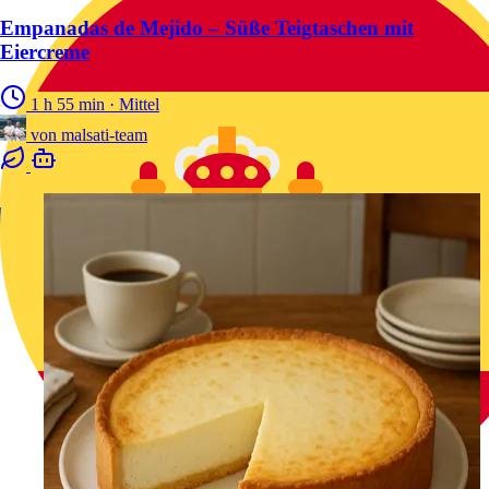
Empanadas de Mejido – Süße Teigtaschen mit
Eiercreme
1 h 55 min
·
Mittel
von
malsati-team