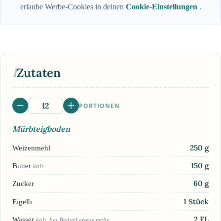
erlaube Werbe-Cookies in deinen
Cookie-Einstellungen
.
I
Zutaten
PORTIONEN
Mürbteigboden
250
g
Weizenmehl
150
g
Butter
kalt
60
g
Zucker
1
Stück
Eigelb
2
EL
Wasser
kalt, bei Bedarf etwas mehr