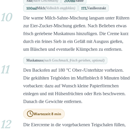
200
ml
Salz
(nach Geschmack)
Sahne
100
ml
1
TL
Milch
(Vollmilch empfohlen)
Vanilleextrakt
10
Die warme Milch-Sahne-Mischung langsam unter Rühren
zur Eier-Zucker-Mischung gießen. Nach Belieben etwas
frisch geriebene Muskatnuss hinzufügen. Die Creme kurz
durch ein feines Sieb in ein Gefäß mit Ausguss gießen,
um Bläschen und eventuelle Klümpchen zu entfernen.
Muskatnuss
(nach Geschmack, frisch gerieben, optional)
11
Den Backofen auf 180 °C Ober-/Unterhitze vorheizen.
Die gekühlten Teigböden im Muffinblech 8 Minuten blind
vorbacken: dazu auf Wunsch kleine Papierförmchen
einlegen und mit Hülsenfrüchten oder Reis beschweren.
Danach die Gewichte entfernen.
Wartezeit 8 min
12
Die Eiercreme in die vorgebackenen Teigschalen füllen,