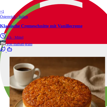
+1
Österreich · Italien
Klassische Cremeschnitte mit Vanillecreme
4 h
·
Mittel
von
malsati-team