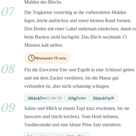
Mulden des Blechs.
07
Die Teigkreise vorsichtig in die vorbereiteten Mulden
legen, leicht andrücken und einen kleinen Rand formen.
Den Boden mit einer Gabel mehrmals einstechen, damit er
beim Backen nicht hochgeht. Das Blech nochmals 15
Minuten kalt stellen.
Wartezeit 15 min
08
Für die Eiercreme Eier und Eigelb in eine Schüssel geben
und mit dem Zucker verrühren, bis die Masse gut
verbunden ist, aber nicht schaumig schlagen.
3
Stück
120
g
2
Stück
Eier
(Größe M)
Zucker
Eigelb
09
Sahne und Milch in einem Topf kurz erwärmen, bis sie
lauwarm sind (nicht kochen). Vom Herd nehmen,
Vanilleextrakt und eine kleine Prise Salz einrühren.