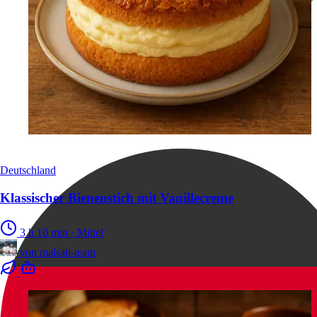
Deutschland
Klassischer Bienenstich mit Vanillecreme
3 h 10 min
·
Mittel
von
malsati-team