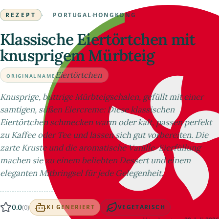
REZEPT
·
PORTUGAL
·
HONGKONG
Klassische Eiertörtchen mit
knusprigem Mürbteig
Eiertörtchen
ORIGINALNAME
Knusprige, buttrige Mürbteigschalen, gefüllt mit einer
samtigen, süßen Eiercreme: Diese klassischen
Eiertörtchen schmecken warm oder kalt, passen perfekt
zu Kaffee oder Tee und lassen sich gut vorbereiten. Die
zarte Kruste und die aromatische Vanille-Eierfüllung
machen sie zu einem beliebten Dessert und einem
eleganten Mitbringsel für jede Gelegenheit.
0.0
(0)
KI GENERIERT
VEGETARISCH