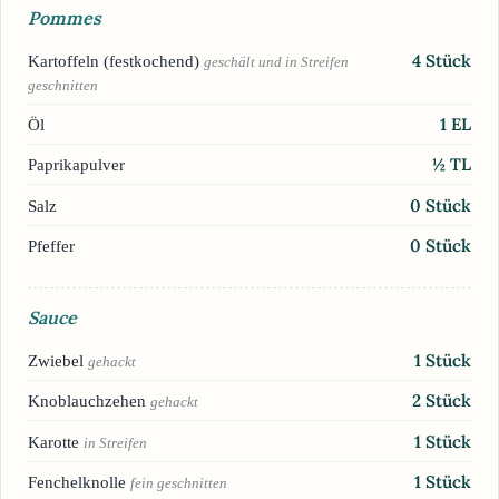
Pommes
4
Stück
Kartoffeln (festkochend)
geschält und in Streifen
geschnitten
1
EL
Öl
½
TL
Paprikapulver
0
Stück
Salz
0
Stück
Pfeffer
Sauce
1
Stück
Zwiebel
gehackt
2
Stück
Knoblauchzehen
gehackt
1
Stück
Karotte
in Streifen
1
Stück
Fenchelknolle
fein geschnitten