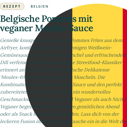
REZEPT
·
BELGIEN
Belgische Pommes mit
veganer Moules-Sauce
Genieße knusprige, goldbraune Pommes Frites aus dem
Airfryer, kombiniert mit einer cremigen Weißwein-
Gemüsesauce, die mit feinem Fenchel und erfrischendem
Dill verfeinert wird. Dieser vegane Streetfood-Klassiker
erinnert an die traditionelle belgische Delikatesse
‘Moules-frites’, jedoch ganz ohne Muscheln. Die
Kombination aus der herzhaften Sauce und den perfekt
zubereiteten Pommes verspricht ein wundervolles
Geschmackserlebnis, das sowohl Veganer als auch Nicht-
Veganer begeistert! Ideal für einen gemütlichen Abend
oder als Snack für gesellige Runden. Lass dich von der
leckeren Fusion inspirieren und tauche ein in die Welt der