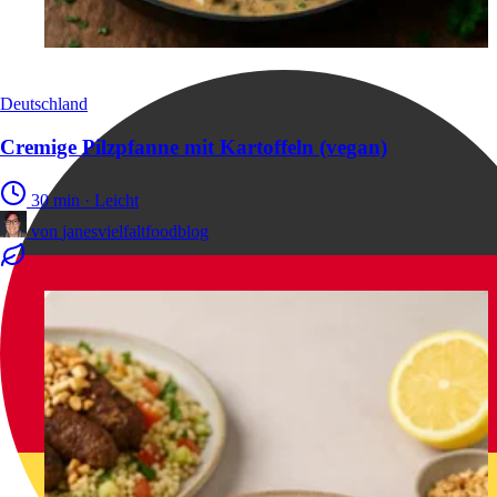
Deutschland
Cremige Pilzpfanne mit Kartoffeln (vegan)
30 min
·
Leicht
von
janesvielfaltfoodblog