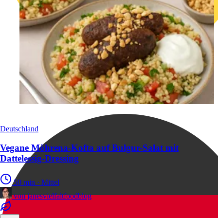
Deutschland
Vegane Möhrena-Kofta auf Bulgur-Salat mit
Dattelessig-Dressing
50 min
·
Mittel
von
janesvielfaltfoodblog