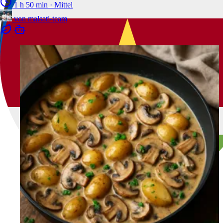
1 h 50 min
·
Mittel
von
malsati-team