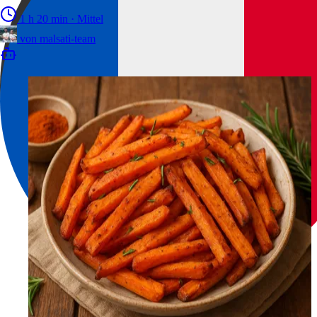
1 h 20 min
·
Mittel
von
malsati-team