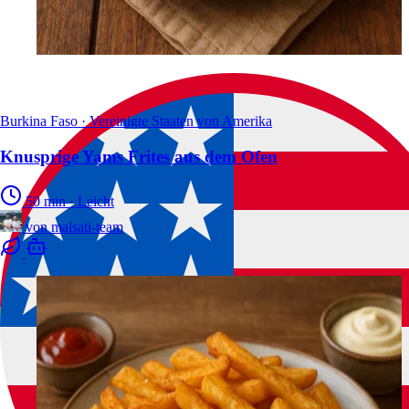
Burkina Faso · Vereinigte Staaten von Amerika
Knusprige Yams Frites aus dem Ofen
50 min
·
Leicht
von
malsati-team