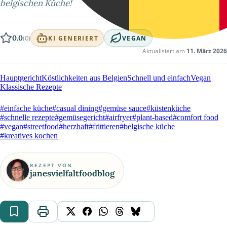
belgischen Küche!
0.0
(0)
KI GENERIERT
VEGAN
Aktualisiert am
11. März 2026
Hauptgericht
Köstlichkeiten aus Belgien
Schnell und einfach
Vegan
Klassische Rezepte
#einfache küche
#casual dining
#gemüse sauce
#küstenküche
#schnelle rezepte
#gemüsegericht
#airfryer
#plant-based
#comfort food
#vegan
#streetfood
#herzhaft
#frittieren
#belgische küche
#kreatives kochen
REZEPT VON
janesvielfaltfoodblog