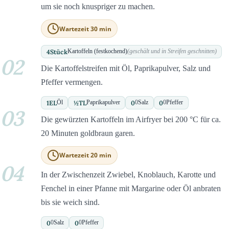
um sie noch knuspriger zu machen.
Wartezeit 30 min
4
Stück
Kartoffeln (festkochend)
(geschält und in Streifen geschnitten)
02
Die Kartoffelstreifen mit Öl, Paprikapulver, Salz und
Pfeffer vermengen.
1
EL
½
TL
0
0
Öl
Paprikapulver
0
Salz
0
Pfeffer
03
Die gewürzten Kartoffeln im Airfryer bei 200 °C für ca.
20 Minuten goldbraun garen.
Wartezeit 20 min
04
In der Zwischenzeit Zwiebel, Knoblauch, Karotte und
Fenchel in einer Pfanne mit Margarine oder Öl anbraten
bis sie weich sind.
0
0
0
Salz
0
Pfeffer