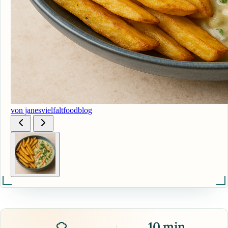
von janesvielfaltfoodblog
10 min