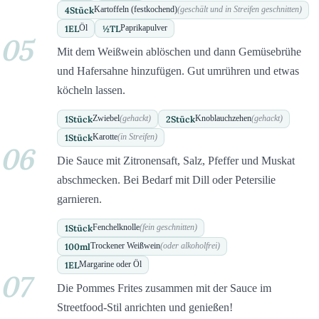
4
Stück
Kartoffeln (festkochend)
(geschält und in Streifen geschnitten)
1
EL
½
TL
Öl
Paprikapulver
05
Mit dem Weißwein ablöschen und dann Gemüsebrühe
und Hafersahne hinzufügen. Gut umrühren und etwas
köcheln lassen.
1
Stück
2
Stück
Zwiebel
(gehackt)
Knoblauchzehen
(gehackt)
1
Stück
Karotte
(in Streifen)
06
Die Sauce mit Zitronensaft, Salz, Pfeffer und Muskat
abschmecken. Bei Bedarf mit Dill oder Petersilie
garnieren.
1
Stück
Fenchelknolle
(fein geschnitten)
100
ml
Trockener Weißwein
(oder alkoholfrei)
1
EL
Margarine oder Öl
07
Die Pommes Frites zusammen mit der Sauce im
Streetfood-Stil anrichten und genießen!