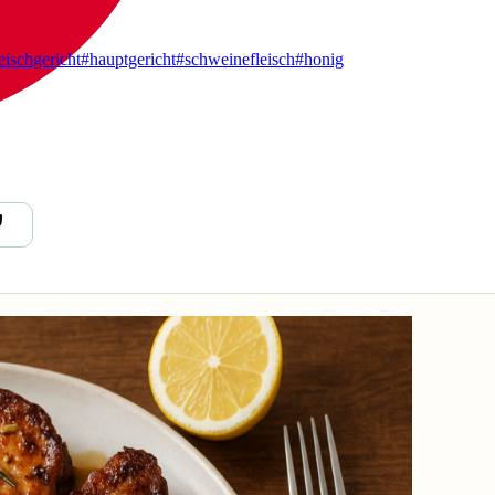
eischgericht
#hauptgericht
#schweinefleisch
#honig