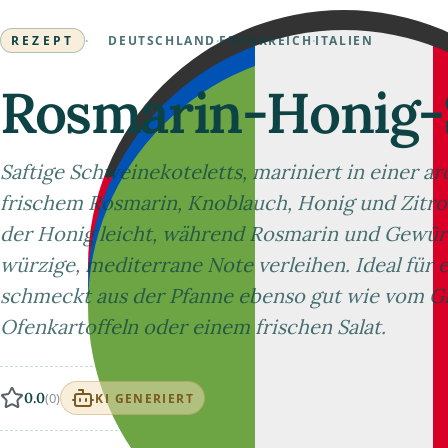
REZEPT
·
DEUTSCHLAND
·
FRANKREICH
·
ITALIEN
Rosmarin-Honig-
Saftige Schweinekoteletts, mariniert in einer 
frischem Rosmarin, Knoblauch, Honig und Zitron
der Honig leicht, während Rosmarin und Gewürz
würzige, mediterrane Note verleihen. Ideal für
schmeckt aus der Pfanne ebenso gut wie vom Gr
Ofenkartoffeln oder einem frischen Salat.
0.0
(0)
KI GENERIERT