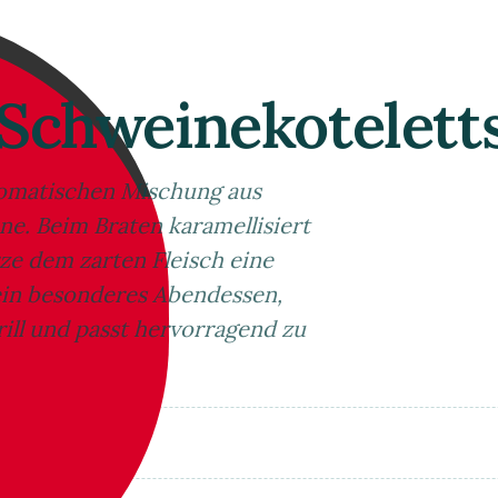
Schweinekotelett
aromatischen Mischung aus
e. Beim Braten karamellisiert
e dem zarten Fleisch eine
 ein besonderes Abendessen,
ill und passt hervorragend zu