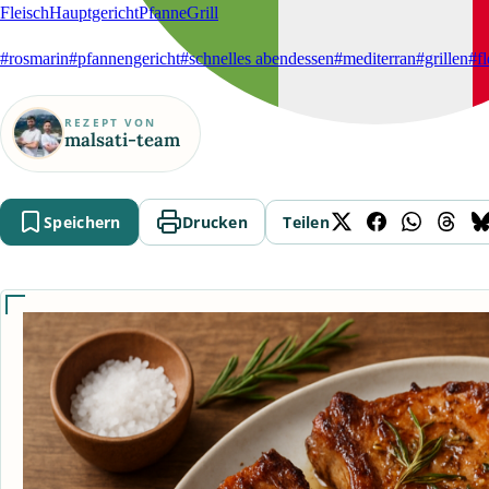
Fleisch
Hauptgericht
Pfanne
Grill
#rosmarin
#pfannengericht
#schnelles abendessen
#mediterran
#grillen
#fl
REZEPT VON
malsati-team
Speichern
Drucken
Teilen