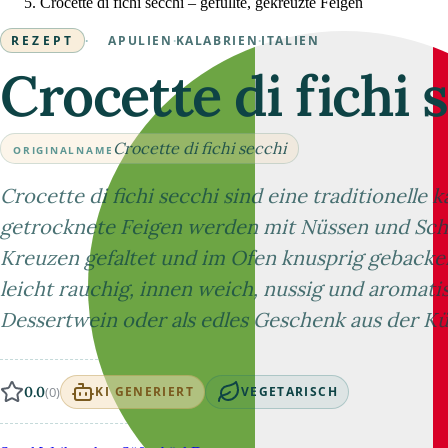
Crocette di fichi secchi – gefüllte, gekreuzte Feigen
REZEPT
·
APULIEN
·
KALABRIEN
·
ITALIEN
Crocette di fichi 
Crocette di fichi secchi
ORIGINALNAME
Crocette di fichi secchi sind eine traditionelle 
getrocknete Feigen werden mit Nüssen und Schok
Kreuzen gefaltet und im Ofen knusprig gebacke
leicht rauchig, innen weich, nussig und aromati
Dessertwein oder als edles Geschenk aus der K
0.0
(0)
KI GENERIERT
VEGETARISCH