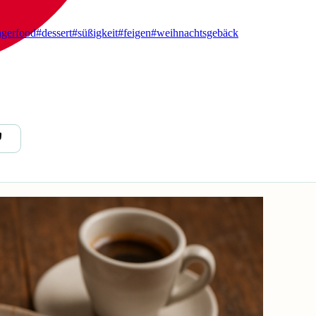
ngerfood
#dessert
#süßigkeit
#feigen
#weihnachtsgebäck