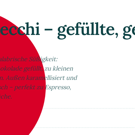
secchi – gefüllte,
kalabrische Süßigkeit:
olade gefüllt, zu kleinen
n. Außen karamellisiert und
sch – perfekt zu Espresso,
üche.