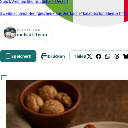
Snack
Weihnachten
Süßgebäck
Dessert
#weihnachten
#ofen
#geschenk aus der küche
#kalabrisch
#italienisch
#fi
REZEPT VON
malsati-team
Speichern
Drucken
Teilen