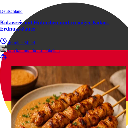
Deutschland
Kokosreis mit Hühnchen und cremiger Kokos-
Erdnuss-Sauce
40 min
·
Mittel
von
kai_und_koestlichkeiten