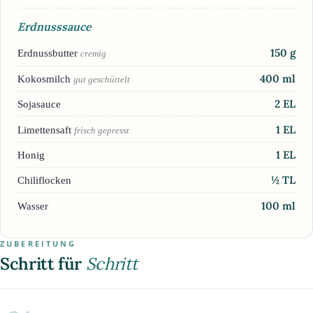
Erdnusssauce
150
g
Erdnussbutter
cremig
400
ml
Kokosmilch
gut geschüttelt
2
EL
Sojasauce
1
EL
Limettensaft
frisch gepresst
1
EL
Honig
½
TL
Chiliflocken
100
ml
Wasser
ZUBEREITUNG
Schritt für
Schritt