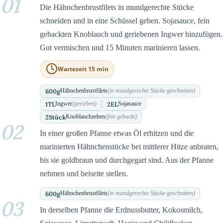
01
Die Hähnchenbrustfilets in mundgerechte Stücke
schneiden und in eine Schüssel geben. Sojasauce, fein
gehackten Knoblauch und geriebenen Ingwer hinzufügen.
Gut vermischen und 15 Minuten marinieren lassen.
Wartezeit 15 min
600
g
Hähnchenbrustfilets
(in mundgerechte Stücke geschnitten)
1
TL
2
EL
Ingwer
(gerieben)
Sojasauce
2
Stück
Knoblauchzehen
(fein gehackt)
02
In einer großen Pfanne etwas Öl erhitzen und die
marinierten Hähnchenstücke bei mittlerer Hitze anbraten,
bis sie goldbraun und durchgegart sind. Aus der Pfanne
nehmen und beiseite stellen.
600
g
Hähnchenbrustfilets
(in mundgerechte Stücke geschnitten)
03
In derselben Pfanne die Erdnussbutter, Kokosmilch,