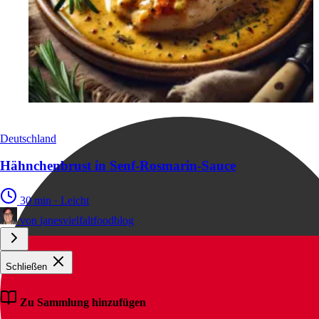
Deutschland
Hähnchenbrust in Senf-Rosmarin-Sauce
30 min
·
Leicht
von
janesvielfaltfoodblog
Schließen
Zu Sammlung hinzufügen