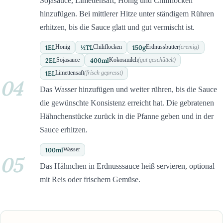
Sojasauce, Limettensaft, Honig und Chiliflocken
hinzufügen. Bei mittlerer Hitze unter ständigem Rühren
erhitzen, bis die Sauce glatt und gut vermischt ist.
1
EL
½
TL
150
g
Honig
Chiliflocken
Erdnussbutter
(cremig)
2
EL
400
ml
Sojasauce
Kokosmilch
(gut geschüttelt)
1
EL
Limettensaft
(frisch gepresst)
04
Das Wasser hinzufügen und weiter rühren, bis die Sauce
die gewünschte Konsistenz erreicht hat. Die gebratenen
Hähnchenstücke zurück in die Pfanne geben und in der
Sauce erhitzen.
100
ml
Wasser
05
Das Hähnchen in Erdnusssauce heiß servieren, optional
mit Reis oder frischem Gemüse.