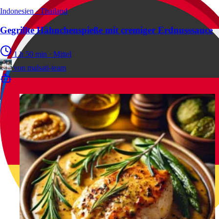
Indonesien · Thailand
Gegrillte Hähnchenspieße mit cremiger Erdnusssauce
1 h 50 min
·
Mittel
von
malsati-team