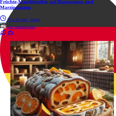
Früchte-Mandelstollen mit Rumrosinen und
Marzipankern
72 h 50 min
·
Mittel
von
malsati-team