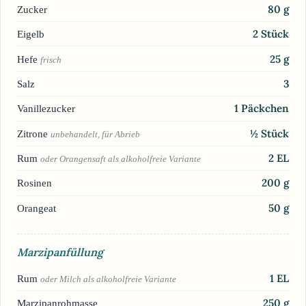
80
g
Zucker
2
Stück
Eigelb
25
g
Hefe
frisch
3
Salz
1
Päckchen
Vanillezucker
½
Stück
Zitrone
unbehandelt, für Abrieb
2
EL
Rum
oder Orangensaft als alkoholfreie Variante
200
g
Rosinen
50
g
Orangeat
Marzipanfüllung
1
EL
Rum
oder Milch als alkoholfreie Variante
250
g
Marzipanrohmasse