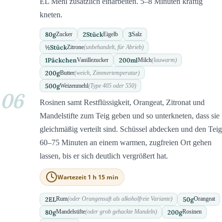
EL Mehl zusätzlich einarbeiten. 5–8 Minuten kräftig
kneten.
80
g
2
Stück
3
Zucker
Eigelb
Salz
½
Stück
Zitrone
(unbehandelt, für Abrieb)
1
Päckchen
200
ml
Vanillezucker
Milch
(lauwarm)
200
g
Butter
(weich, Zimmertemperatur)
500
g
Weizenmehl
(Type 405 oder 550)
06
Rosinen samt Restflüssigkeit, Orangeat, Zitronat und
Mandelstifte zum Teig geben und so unterkneten, dass sie
gleichmäßig verteilt sind. Schüssel abdecken und den Teig
60–75 Minuten an einem warmen, zugfreien Ort gehen
lassen, bis er sich deutlich vergrößert hat.
Wartezeit 1 h 15 min
2
EL
50
g
Rum
(oder Orangensaft als alkoholfreie Variante)
Orangeat
80
g
200
g
Mandelstifte
(oder grob gehackte Mandeln)
Rosinen