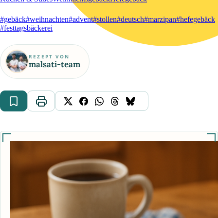
#gebäck
#weihnachten
#advent
#stollen
#deutsch
#marzipan
#hefegebäck
#festtagsbäckerei
REZEPT VON
malsati-team