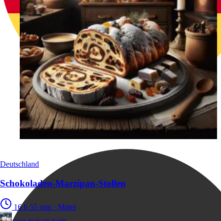
Deutschland
Schokoladen-Marzipan-Stollen
16 h 55 min
·
Mittel
von
malsati-team