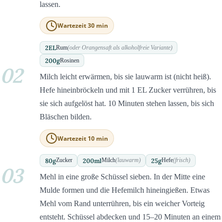
lassen.
Wartezeit 30 min
2
EL
Rum
(oder Orangensaft als alkoholfreie Variante)
200
g
Rosinen
02
Milch leicht erwärmen, bis sie lauwarm ist (nicht heiß).
Hefe hineinbröckeln und mit 1 EL Zucker verrühren, bis
sie sich aufgelöst hat. 10 Minuten stehen lassen, bis sich
Bläschen bilden.
Wartezeit 10 min
80
g
200
ml
25
g
Zucker
Milch
(lauwarm)
Hefe
(frisch)
03
Mehl in eine große Schüssel sieben. In der Mitte eine
Mulde formen und die Hefemilch hineingießen. Etwas
Mehl vom Rand unterrühren, bis ein weicher Vorteig
entsteht. Schüssel abdecken und 15–20 Minuten an einem