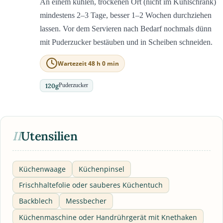
An einem kühlen, trockenen Ort (nicht im Kühlschrank)
mindestens 2–3 Tage, besser 1–2 Wochen durchziehen
lassen. Vor dem Servieren nach Bedarf nochmals dünn
mit Puderzucker bestäuben und in Scheiben schneiden.
Wartezeit 48 h 0 min
120
g
Puderzucker
II
Utensilien
Küchenwaage
Küchenpinsel
Frischhaltefolie oder sauberes Küchentuch
Backblech
Messbecher
Küchenmaschine oder Handrührgerät mit Knethaken