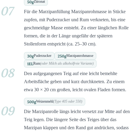
50
g
Zitronat
07
Für die Marzipanfüllung Marzipanrohmasse in Stücke
zupfen, mit Puderzucker und Rum verkneten, bis eine
geschmeidige Masse entsteht. Zu einer länglichen Rolle
formen, die in der Länge ungefähr der späteren
Stollenform entspricht (ca. 25–30 cm).
30
g
250
g
Puderzucker
Marzipanrohmasse
1
EL
Rum
(oder Milch als alkoholfreie Variante)
08
Den aufgegangenen Teig auf eine leicht bemehlte
Arbeitsfläche geben und kurz durchkneten. Zu einem
etwa 30 × 20 cm großen, leicht ovalen Fladen formen.
500
g
Weizenmehl
(Type 405 oder 550)
09
Die Marzipanrolle längs leicht versetzt zur Mitte auf den
Teig legen. Die längere Seite des Teiges über das
Marzipan klappen und den Rand gut andrücken, sodass