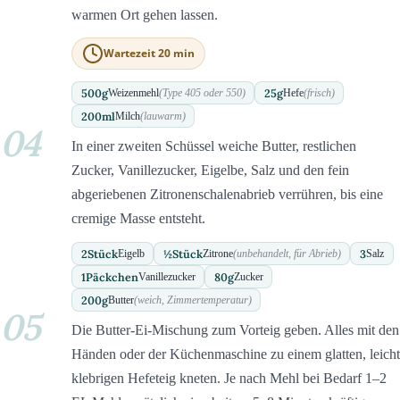
warmen Ort gehen lassen.
Wartezeit 20 min
500
g
25
g
Weizenmehl
(Type 405 oder 550)
Hefe
(frisch)
200
ml
Milch
(lauwarm)
04
In einer zweiten Schüssel weiche Butter, restlichen
Zucker, Vanillezucker, Eigelbe, Salz und den fein
abgeriebenen Zitronenschalenabrieb verrühren, bis eine
cremige Masse entsteht.
2
Stück
½
Stück
3
Eigelb
Zitrone
(unbehandelt, für Abrieb)
Salz
1
Päckchen
80
g
Vanillezucker
Zucker
200
g
Butter
(weich, Zimmertemperatur)
05
Die Butter-Ei-Mischung zum Vorteig geben. Alles mit den
Händen oder der Küchenmaschine zu einem glatten, leicht
klebrigen Hefeteig kneten. Je nach Mehl bei Bedarf 1–2