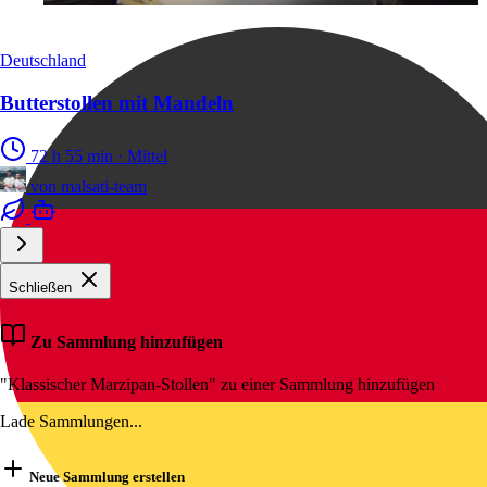
Deutschland
Butterstollen mit Mandeln
72 h 55 min
·
Mittel
von
malsati-team
Schließen
Zu Sammlung hinzufügen
"Klassischer Marzipan-Stollen" zu einer Sammlung hinzufügen
Lade Sammlungen...
Neue Sammlung erstellen