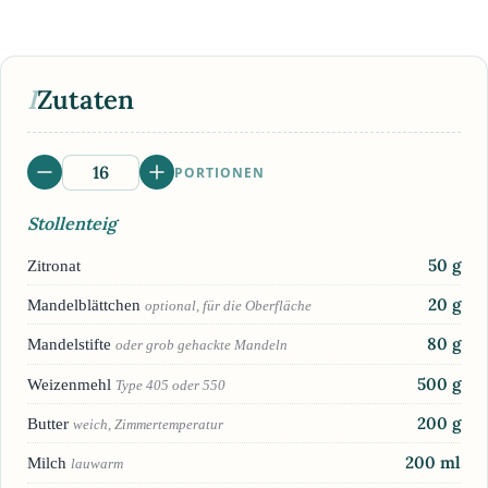
I
Zutaten
PORTIONEN
Stollenteig
50
g
Zitronat
20
g
Mandelblättchen
optional, für die Oberfläche
80
g
Mandelstifte
oder grob gehackte Mandeln
500
g
Weizenmehl
Type 405 oder 550
200
g
Butter
weich, Zimmertemperatur
200
ml
Milch
lauwarm