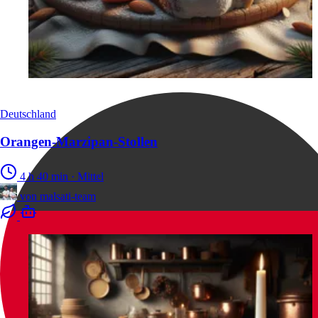
Deutschland
Orangen-Marzipan-Stollen
4 h 40 min
·
Mittel
von
malsati-team