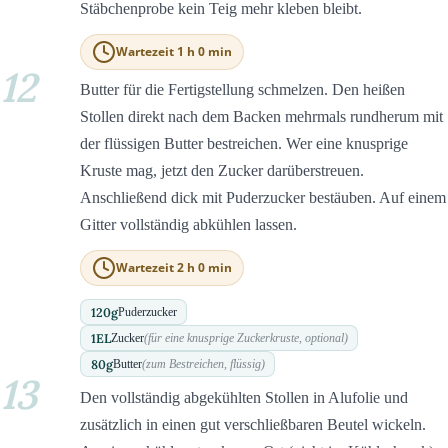
Stäbchenprobe kein Teig mehr kleben bleibt.
Wartezeit 1 h 0 min
12
Butter für die Fertigstellung schmelzen. Den heißen
Stollen direkt nach dem Backen mehrmals rundherum mit
der flüssigen Butter bestreichen. Wer eine knusprige
Kruste mag, jetzt den Zucker darüberstreuen.
Anschließend dick mit Puderzucker bestäuben. Auf einem
Gitter vollständig abkühlen lassen.
Wartezeit 2 h 0 min
120
g
Puderzucker
1
EL
Zucker
(für eine knusprige Zuckerkruste, optional)
80
g
Butter
(zum Bestreichen, flüssig)
13
Den vollständig abgekühlten Stollen in Alufolie und
zusätzlich in einen gut verschließbaren Beutel wickeln.