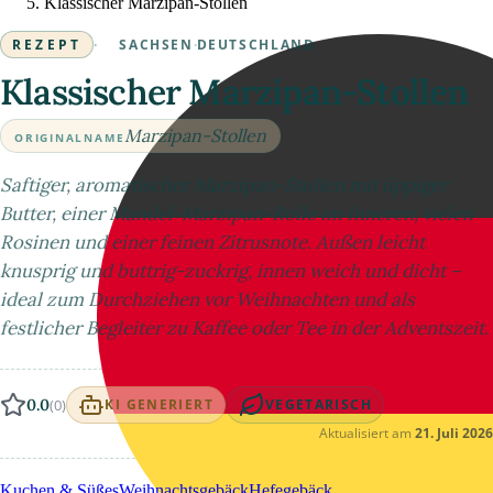
Klassischer Marzipan-Stollen
REZEPT
·
SACHSEN
·
DEUTSCHLAND
Klassischer Marzipan-Stollen
Marzipan-Stollen
ORIGINALNAME
Saftiger, aromatischer Marzipan-Stollen mit üppiger
Butter, einer Mandel-Marzipan-Rolle im Inneren, vielen
Rosinen und einer feinen Zitrusnote. Außen leicht
knusprig und buttrig-zuckrig, innen weich und dicht –
ideal zum Durchziehen vor Weihnachten und als
festlicher Begleiter zu Kaffee oder Tee in der Adventszeit.
0.0
(0)
KI GENERIERT
VEGETARISCH
Aktualisiert am
21. Juli 2026
Kuchen & Süßes
Weihnachtsgebäck
Hefegebäck