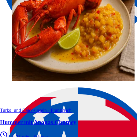
Turks- und Caicosinseln · Frankreich
Hummer mit Ananas-Chutney
1 h 35 min
·
Schwer