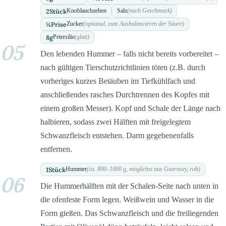
2
Stück
Knoblauchzehen
Salz
(nach Geschmack)
¼
Prise
Zucker
(optional, zum Ausbalancieren der Säure)
8
g
Petersilie
(glatt)
05
Den lebenden Hummer – falls nicht bereits vorbereitet –
nach gültigen Tierschutzrichtlinien töten (z.B. durch
vorheriges kurzes Betäuben im Tiefkühlfach und
anschließendes rasches Durchtrennen des Kopfes mit
einem großen Messer). Kopf und Schale der Länge nach
halbieren, sodass zwei Hälften mit freigelegtem
Schwanzfleisch entstehen. Darm gegebenenfalls
entfernen.
1
Stück
Hummer
(ca. 800–1000 g, möglichst aus Guernsey, roh)
06
Die Hummerhälften mit der Schalen-Seite nach unten in
die ofenfeste Form legen. Weißwein und Wasser in die
Form gießen. Das Schwanzfleisch und die freiliegenden