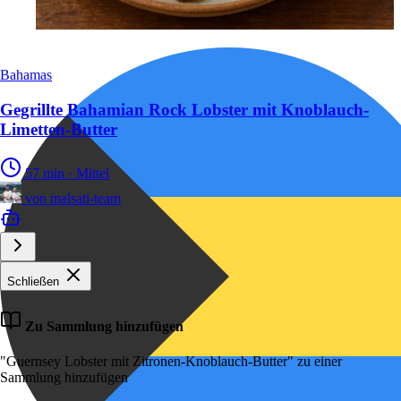
Bahamas
Gegrillte Bahamian Rock Lobster mit Knoblauch-
Limetten-Butter
57 min
·
Mittel
von
malsati-team
Schließen
Zu Sammlung hinzufügen
"Guernsey Lobster mit Zitronen-Knoblauch-Butter" zu einer
Sammlung hinzufügen