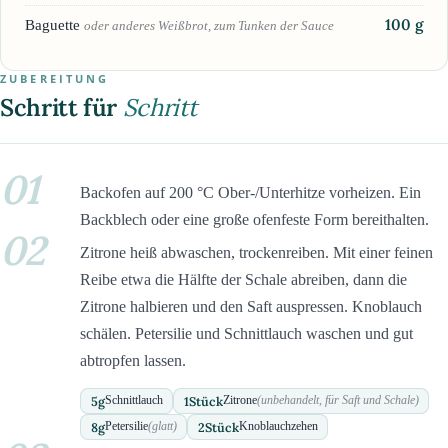
100
g
Baguette
oder anderes Weißbrot, zum Tunken der Sauce
ZUBEREITUNG
Schritt für
Schritt
01
Backofen auf 200 °C Ober-/Unterhitze vorheizen. Ein
Backblech oder eine große ofenfeste Form bereithalten.
02
Zitrone heiß abwaschen, trockenreiben. Mit einer feinen
Reibe etwa die Hälfte der Schale abreiben, dann die
Zitrone halbieren und den Saft auspressen. Knoblauch
schälen. Petersilie und Schnittlauch waschen und gut
abtropfen lassen.
5
g
1
Stück
Schnittlauch
Zitrone
(unbehandelt, für Saft und Schale)
8
g
2
Stück
Petersilie
(glatt)
Knoblauchzehen