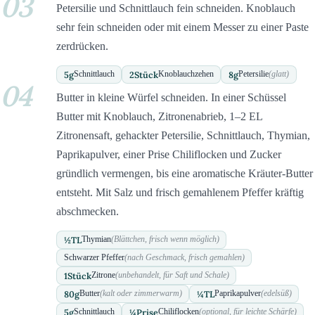
03
Petersilie und Schnittlauch fein schneiden. Knoblauch
sehr fein schneiden oder mit einem Messer zu einer Paste
zerdrücken.
5
g
2
Stück
8
g
Schnittlauch
Knoblauchzehen
Petersilie
(glatt)
04
Butter in kleine Würfel schneiden. In einer Schüssel
Butter mit Knoblauch, Zitronenabrieb, 1–2 EL
Zitronensaft, gehackter Petersilie, Schnittlauch, Thymian,
Paprikapulver, einer Prise Chiliflocken und Zucker
gründlich vermengen, bis eine aromatische Kräuter-Butter
entsteht. Mit Salz und frisch gemahlenem Pfeffer kräftig
abschmecken.
½
TL
Thymian
(Blättchen, frisch wenn möglich)
Schwarzer Pfeffer
(nach Geschmack, frisch gemahlen)
1
Stück
Zitrone
(unbehandelt, für Saft und Schale)
80
g
¼
TL
Butter
(kalt oder zimmerwarm)
Paprikapulver
(edelsüß)
5
g
¼
Prise
Schnittlauch
Chiliflocken
(optional, für leichte Schärfe)