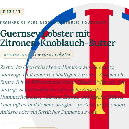
REZEPT
·
FRANKREICH
·
VEREINIGTES KÖNIGREICH
·
GUERNSEY
Guernsey Lobster mit
Zitronen-Knoblauch-Butter
Guernsey Lobster
ORIGINALNAME
Zarter, im Ofen gebackener Hummer aus Guernsey,
überzogen mit einer reichhaltigen Zitronen-Knoblauch-
Butter, feinen Kräutern und einem Hauch Weißwein. Die
buttrige Sauce betont die natürliche Süße des
Hummerfleisches, während Zitrone und frische Kräuter
Leichtigkeit und Frische bringen – perfekt für besondere
Anlässe oder ein festliches Dinner zu zweit.