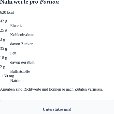
Nährwerte
pro Portion
620
kcal
42 g
Eiweiß
25 g
Kohlenhydrate
3 g
davon Zucker
35 g
Fett
18 g
davon gesättigt
2 g
Ballaststoffe
1150 mg
Natrium
Angaben sind Richtwerte und können je nach Zutaten variieren.
Unterstütze uns!