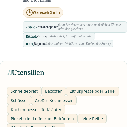
und Brot löffeln.
Wartezeit 5 min
(zum Servieren, aus einer zusätzlichen Zitrone
2
Stück
Zitronenspalten
oder der gleichen)
1
Stück
Zitrone
(unbehandelt, für Saft und Schale)
100
g
Baguette
(oder anderes Weißbrot, zum Tunken der Sauce)
II
Utensilien
Schneidebrett
Backofen
Zitruspresse oder Gabel
Schüssel
Großes Kochmesser
Küchenmesser für Kräuter
Pinsel oder Löffel zum Beträufeln
feine Reibe