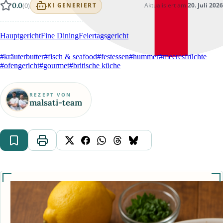
0.0
(0)
Aktualisiert am
20. Juli 2026
KI GENERIERT
Hauptgericht
Fine Dining
Feiertagsgericht
#kräuterbutter
#fisch & seafood
#festessen
#hummer
#meeresfrüchte
#ofengericht
#gourmet
#britische küche
REZEPT VON
malsati-team