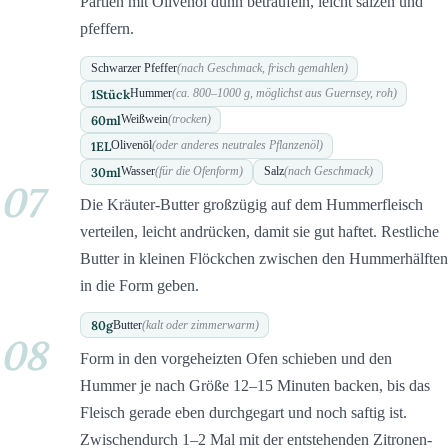
Partien mit Olivenöl dünn beträufeln, leicht salzen und
pfeffern.
Schwarzer Pfeffer
(nach Geschmack, frisch gemahlen)
1
Stück
Hummer
(ca. 800–1000 g, möglichst aus Guernsey, roh)
60
ml
Weißwein
(trocken)
1
EL
Olivenöl
(oder anderes neutrales Pflanzenöl)
30
ml
Wasser
(für die Ofenform)
Salz
(nach Geschmack)
07
Die Kräuter-Butter großzügig auf dem Hummerfleisch
verteilen, leicht andrücken, damit sie gut haftet. Restliche
Butter in kleinen Flöckchen zwischen den Hummerhälften
in die Form geben.
80
g
Butter
(kalt oder zimmerwarm)
08
Form in den vorgeheizten Ofen schieben und den
Hummer je nach Größe 12–15 Minuten backen, bis das
Fleisch gerade eben durchgegart und noch saftig ist.
Zwischendurch 1–2 Mal mit der entstehenden Zitronen-