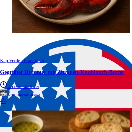
Kap Verde · Frankreich
Gegrillter Hummer mit Zitronen-Knoblauch-Butter
45 min
·
Schwer
von
malsati-team