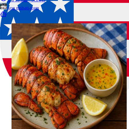
von
malsati-team