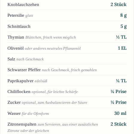
2
Stück
Knoblauchzehen
8
g
Petersilie
glatt
5
g
Schnittlauch
½
TL
Thymian
Blättchen, frisch wenn möglich
1
EL
Olivenöl
oder anderes neutrales Pflanzenöl
Salz
nach Geschmack
Schwarzer Pfeffer
nach Geschmack, frisch gemahlen
¼
TL
Paprikapulver
edelsüß
¼
Prise
Chiliflocken
optional, für leichte Schärfe
¼
Prise
Zucker
optional, zum Ausbalancieren der Säure
30
ml
Wasser
für die Ofenform
2
Stück
Zitronenspalten
zum Servieren, aus einer zusätzlichen
Zitrone oder der gleichen