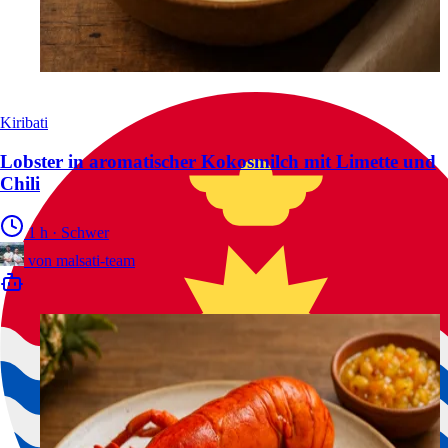
Kiribati
Lobster in aromatischer Kokosmilch mit Limette und
Chili
1 h
·
Schwer
von
malsati-team