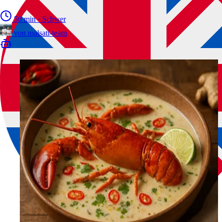
50 min
·
Schwer
von
malsati-team