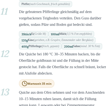
Pfeffer
(nach Geschmack, frisch gemahlen)
11
Die gebratenen Pfifferlinge gleichmäßig auf dem
vorgebackenen Teigboden verteilen. Den Guss darüber
gießen, sodass Pilze und Boden gut bedeckt sind.
3
Stück
100
ml
Ei
(Größe M)
Milch
(3,5 % Fett empfohlen)
120
g
Käse
(gerieben, z.B. Gruyère, Emmentaler oder Bergkäse)
400
g
200
ml
Pfifferlinge
(frisch, geputzt)
Sahne
(mind. 30 % Fett)
12
Die Quiche bei 180 °C 30–35 Minuten backen, bis die
Oberfläche goldbraun ist und die Füllung in der Mitte
gestockt hat. Falls die Oberfläche zu schnell bräunt, locker
mit Alufolie abdecken.
Wartezeit 35 min
13
Quiche aus dem Ofen nehmen und vor dem Anschneiden
10–15 Minuten ruhen lassen, damit sich die Füllung
setzen kann. Lauwarm oder bei Zimmertemperatur