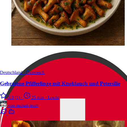
Deutschland · Österreich
Gebratene Pfifferlinge mit Knoblauch und Petersilie
5.0
(1)
·
25 min
·
Leicht
von
malsati-team