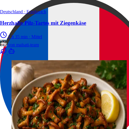
Deutschland · Frankreich
Herzhafte Pilz-Tartes mit Ziegenkäse
1 h 35 min
·
Mittel
von
malsati-team