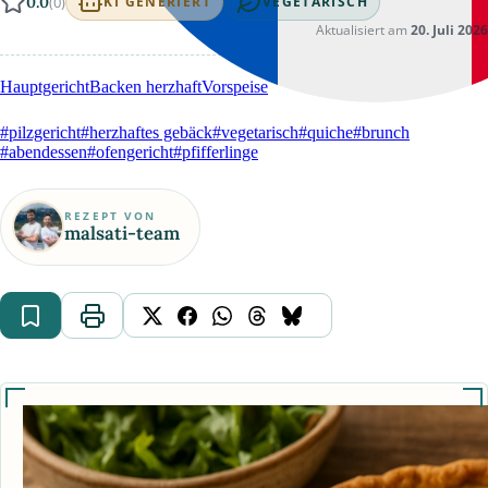
0.0
(0)
KI GENERIERT
VEGETARISCH
Aktualisiert am
20. Juli 2026
Hauptgericht
Backen herzhaft
Vorspeise
#pilzgericht
#herzhaftes gebäck
#vegetarisch
#quiche
#brunch
#abendessen
#ofengericht
#pfifferlinge
REZEPT VON
malsati-team