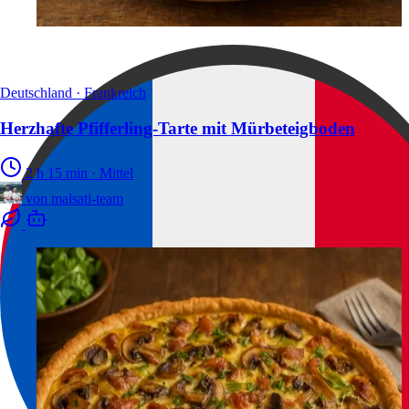
Deutschland · Frankreich
Herzhafte Pfifferling-Tarte mit Mürbeteigboden
2 h 15 min
·
Mittel
von
malsati-team