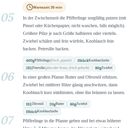
Wartezeit 30 min
05
In der Zwischenzeit die Pfifferlinge sorgfältig putzen (mit
Pinsel oder Küchenpapier, nicht waschen, falls möglich).
Größere Pilze je nach Größe halbieren oder vierteln.
Zwiebel schälen und fein würfeln, Knoblauch fein
hacken. Petersilie hacken.
400
g
1
Stück
Pfifferlinge
(frisch, geputzt)
Knoblauchzehe
2
EL
80
g
Petersilie
(glatt oder kraus, frisch gehackt)
Zwiebel
06
In einer großen Pfanne Butter und Olivenöl erhitzen.
Zwiebel bei mittlerer Hitze glasig anschwitzen, dann
Knoblauch kurz mitdünsten, ohne ihn bräunen zu lassen.
1
EL
20
g
80
g
Olivenöl
Butter
Zwiebel
1
Stück
Knoblauchzehe
07
Pfifferlinge in die Pfanne geben und bei etwas höherer