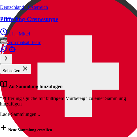
Deutschland · Österreich
Pfifferling-Cremesuppe
1 h
·
Mittel
von
malsati-team
Schließen
Zu Sammlung hinzufügen
"Pfifferling-Quiche mit buttrigem Mürbeteig" zu einer Sammlung
hinzufügen
Lade Sammlungen...
Neue Sammlung erstellen