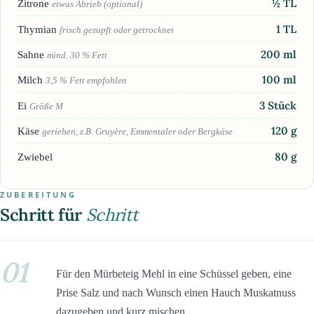
½
TL
Zitrone
etwas Abrieb (optional)
1
TL
Thymian
frisch gezupft oder getrocknet
200
ml
Sahne
mind. 30 % Fett
100
ml
Milch
3,5 % Fett empfohlen
3
Stück
Ei
Größe M
120
g
Käse
gerieben, z.B. Gruyère, Emmentaler oder Bergkäse
80
g
Zwiebel
ZUBEREITUNG
Schritt für
Schritt
01
Für den Mürbeteig Mehl in eine Schüssel geben, eine
Prise Salz und nach Wunsch einen Hauch Muskatnuss
dazugeben und kurz mischen.