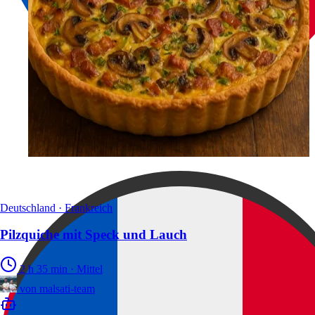
Deutschland · Frankreich
Pilzquiche mit Speck und Lauch
2 h 35 min
·
Mittel
von
malsati-team