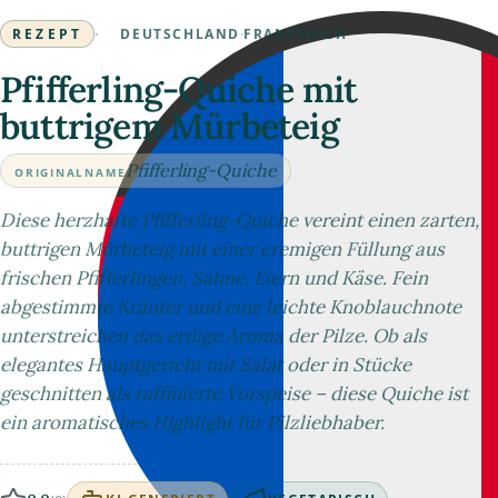
REZEPT
·
DEUTSCHLAND
·
FRANKREICH
Pfifferling-Quiche mit
buttrigem Mürbeteig
Pfifferling-Quiche
ORIGINALNAME
Diese herzhafte Pfifferling-Quiche vereint einen zarten,
buttrigen Mürbeteig mit einer cremigen Füllung aus
frischen Pfifferlingen, Sahne, Eiern und Käse. Fein
abgestimmte Kräuter und eine leichte Knoblauchnote
unterstreichen das erdige Aroma der Pilze. Ob als
elegantes Hauptgericht mit Salat oder in Stücke
geschnitten als raffinierte Vorspeise – diese Quiche ist
ein aromatisches Highlight für Pilzliebhaber.