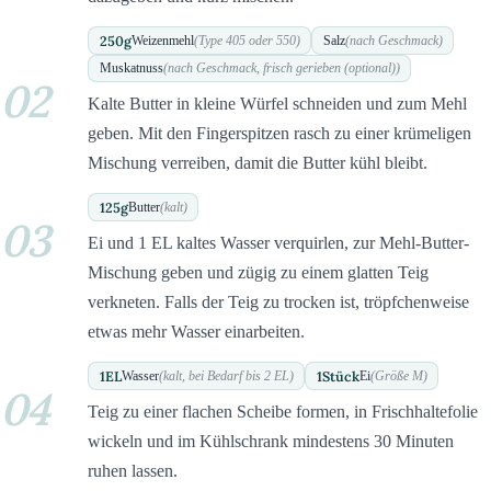
250
g
Weizenmehl
(Type 405 oder 550)
Salz
(nach Geschmack)
Muskatnuss
(nach Geschmack, frisch gerieben (optional))
02
Kalte Butter in kleine Würfel schneiden und zum Mehl
geben. Mit den Fingerspitzen rasch zu einer krümeligen
Mischung verreiben, damit die Butter kühl bleibt.
125
g
Butter
(kalt)
03
Ei und 1 EL kaltes Wasser verquirlen, zur Mehl-Butter-
Mischung geben und zügig zu einem glatten Teig
verkneten. Falls der Teig zu trocken ist, tröpfchenweise
etwas mehr Wasser einarbeiten.
1
EL
1
Stück
Wasser
(kalt, bei Bedarf bis 2 EL)
Ei
(Größe M)
04
Teig zu einer flachen Scheibe formen, in Frischhaltefolie
wickeln und im Kühlschrank mindestens 30 Minuten
ruhen lassen.