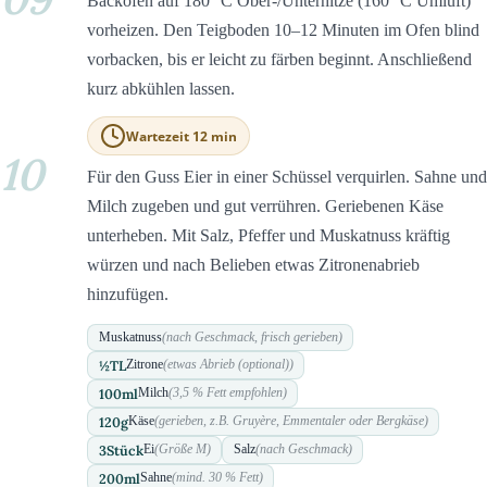
Backofen auf 180 °C Ober-/Unterhitze (160 °C Umluft)
vorheizen. Den Teigboden 10–12 Minuten im Ofen blind
vorbacken, bis er leicht zu färben beginnt. Anschließend
kurz abkühlen lassen.
Wartezeit 12 min
10
Für den Guss Eier in einer Schüssel verquirlen. Sahne und
Milch zugeben und gut verrühren. Geriebenen Käse
unterheben. Mit Salz, Pfeffer und Muskatnuss kräftig
würzen und nach Belieben etwas Zitronenabrieb
hinzufügen.
Muskatnuss
(nach Geschmack, frisch gerieben)
½
TL
Zitrone
(etwas Abrieb (optional))
100
ml
Milch
(3,5 % Fett empfohlen)
120
g
Käse
(gerieben, z.B. Gruyère, Emmentaler oder Bergkäse)
3
Stück
Ei
(Größe M)
Salz
(nach Geschmack)
200
ml
Sahne
(mind. 30 % Fett)