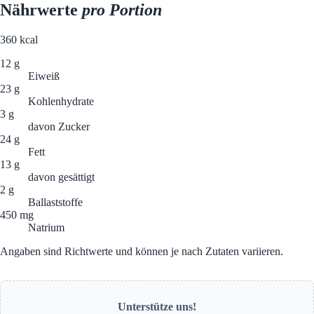
Nährwerte
pro Portion
360
kcal
12 g
Eiweiß
23 g
Kohlenhydrate
3 g
davon Zucker
24 g
Fett
13 g
davon gesättigt
2 g
Ballaststoffe
450 mg
Natrium
Angaben sind Richtwerte und können je nach Zutaten variieren.
Unterstütze uns!