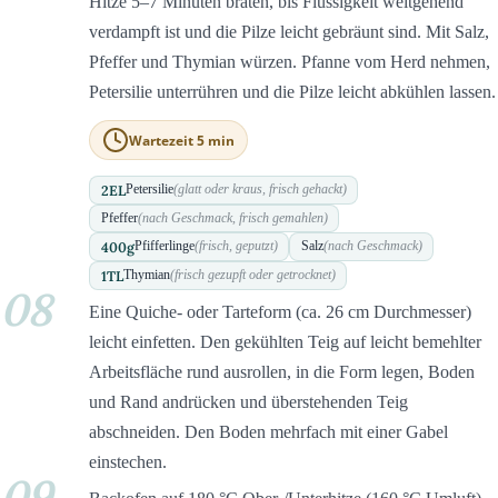
Hitze 5–7 Minuten braten, bis Flüssigkeit weitgehend
verdampft ist und die Pilze leicht gebräunt sind. Mit Salz,
Pfeffer und Thymian würzen. Pfanne vom Herd nehmen,
Petersilie unterrühren und die Pilze leicht abkühlen lassen.
Wartezeit 5 min
2
EL
Petersilie
(glatt oder kraus, frisch gehackt)
Pfeffer
(nach Geschmack, frisch gemahlen)
400
g
Pfifferlinge
(frisch, geputzt)
Salz
(nach Geschmack)
1
TL
Thymian
(frisch gezupft oder getrocknet)
08
Eine Quiche- oder Tarteform (ca. 26 cm Durchmesser)
leicht einfetten. Den gekühlten Teig auf leicht bemehlter
Arbeitsfläche rund ausrollen, in die Form legen, Boden
und Rand andrücken und überstehenden Teig
abschneiden. Den Boden mehrfach mit einer Gabel
einstechen.
09