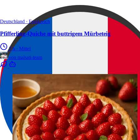
Deutschland · Frankreich
Pfifferling-Quiche mit buttrigem Mürbeteig
2 h
·
Mittel
von
malsati-team