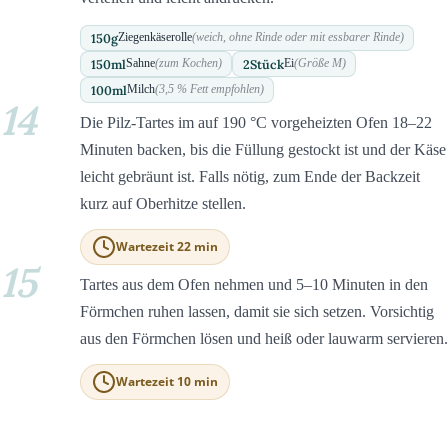
150
g
Ziegenkäserolle
(weich, ohne Rinde oder mit essbarer Rinde)
150
ml
2
Stück
Sahne
(zum Kochen)
Ei
(Größe M)
100
ml
Milch
(3,5 % Fett empfohlen)
14
Die Pilz-Tartes im auf 190 °C vorgeheizten Ofen 18–22
Minuten backen, bis die Füllung gestockt ist und der Käse
leicht gebräunt ist. Falls nötig, zum Ende der Backzeit
kurz auf Oberhitze stellen.
Wartezeit 22 min
15
Tartes aus dem Ofen nehmen und 5–10 Minuten in den
Förmchen ruhen lassen, damit sie sich setzen. Vorsichtig
aus den Förmchen lösen und heiß oder lauwarm servieren.
Wartezeit 10 min