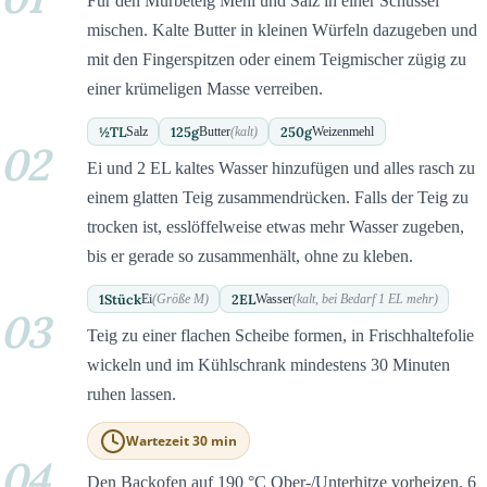
Für den Mürbeteig Mehl und Salz in einer Schüssel
mischen. Kalte Butter in kleinen Würfeln dazugeben und
mit den Fingerspitzen oder einem Teigmischer zügig zu
einer krümeligen Masse verreiben.
½
TL
125
g
250
g
Salz
Butter
(kalt)
Weizenmehl
02
Ei und 2 EL kaltes Wasser hinzufügen und alles rasch zu
einem glatten Teig zusammendrücken. Falls der Teig zu
trocken ist, esslöffelweise etwas mehr Wasser zugeben,
bis er gerade so zusammenhält, ohne zu kleben.
1
Stück
2
EL
Ei
(Größe M)
Wasser
(kalt, bei Bedarf 1 EL mehr)
03
Teig zu einer flachen Scheibe formen, in Frischhaltefolie
wickeln und im Kühlschrank mindestens 30 Minuten
ruhen lassen.
Wartezeit 30 min
04
Den Backofen auf 190 °C Ober-/Unterhitze vorheizen. 6