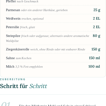
Pfeffer
nach Geschmack
25
g
Parmesan
oder ein anderer Hartkäse, gerieben
2
EL
Weißwein
trocken, optional
2
EL
Petersilie
frisch, glatt
80
g
Steinpilze
frisch oder aufgetaut; alternativ andere aromatische
Waldpilze
150
g
Ziegenkäserolle
weich, ohne Rinde oder mit essbarer Rinde
150
ml
Sahne
zum Kochen
100
ml
Milch
3,5 % Fett empfohlen
ZUBEREITUNG
Schritt für
Schritt
01