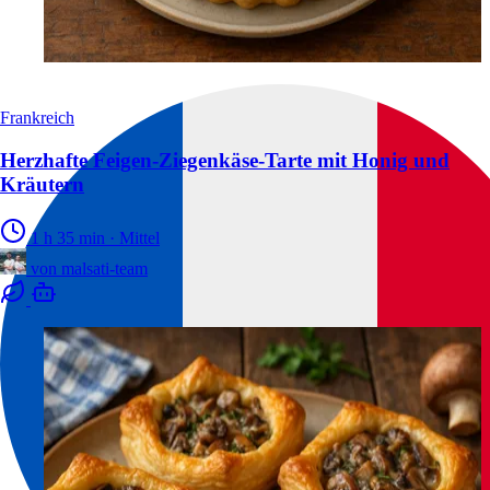
Frankreich
Herzhafte Feigen-Ziegenkäse-Tarte mit Honig und
Kräutern
1 h 35 min
·
Mittel
von
malsati-team