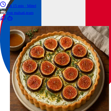
2 h 15 min
·
Mittel
von
malsati-team