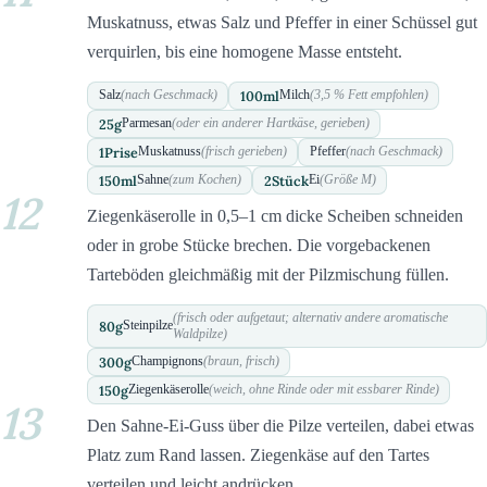
Muskatnuss, etwas Salz und Pfeffer in einer Schüssel gut
verquirlen, bis eine homogene Masse entsteht.
100
ml
Salz
(nach Geschmack)
Milch
(3,5 % Fett empfohlen)
25
g
Parmesan
(oder ein anderer Hartkäse, gerieben)
1
Prise
Muskatnuss
(frisch gerieben)
Pfeffer
(nach Geschmack)
150
ml
2
Stück
Sahne
(zum Kochen)
Ei
(Größe M)
12
Ziegenkäserolle in 0,5–1 cm dicke Scheiben schneiden
oder in grobe Stücke brechen. Die vorgebackenen
Tarteböden gleichmäßig mit der Pilzmischung füllen.
(frisch oder aufgetaut; alternativ andere aromatische
80
g
Steinpilze
Waldpilze)
300
g
Champignons
(braun, frisch)
150
g
Ziegenkäserolle
(weich, ohne Rinde oder mit essbarer Rinde)
13
Den Sahne-Ei-Guss über die Pilze verteilen, dabei etwas
Platz zum Rand lassen. Ziegenkäse auf den Tartes
verteilen und leicht andrücken.