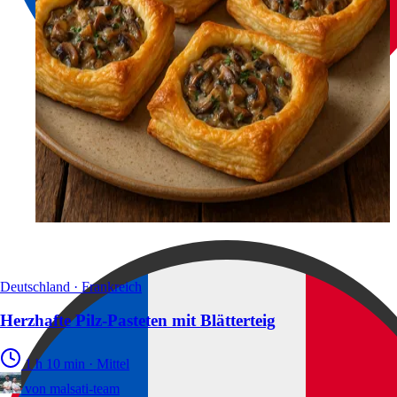
Deutschland · Frankreich
Herzhafte Pilz-Pasteten mit Blätterteig
1 h 10 min
·
Mittel
von
malsati-team