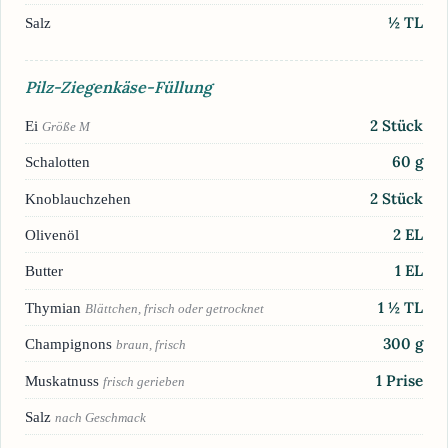
½
TL
Salz
Pilz-Ziegenkäse-Füllung
2
Stück
Ei
Größe M
60
g
Schalotten
2
Stück
Knoblauchzehen
2
EL
Olivenöl
1
EL
Butter
1 ½
TL
Thymian
Blättchen, frisch oder getrocknet
300
g
Champignons
braun, frisch
1
Prise
Muskatnuss
frisch gerieben
Salz
nach Geschmack