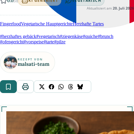
0.0
(0)
KI GENERIERT
VEGETARISCH
Aktualisiert am
20. Juli 2026
Fingerfood
Vegetarische Hauptgerichte
Herzhafte Tartes
#herzhaftes gebäck
#vegetarisch
#ziegenkäse
#quiche
#brunch
#ofengericht
#vorspeise
#tarte
#pilze
REZEPT VON
malsati-team