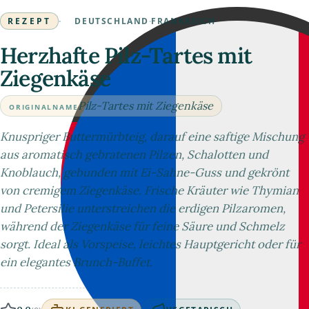
REZEPT
·
DEUTSCHLAND
·
FRANKREICH
Herzhafte Pilz-Tartes mit
Ziegenkäse
Pilz-Tartes mit Ziegenkäse
ORIGINALNAME
Knuspriger Buttermürbteig, darauf eine saftige Mischung
aus aromatisch gebratenen Pilzen, Schalotten und
Knoblauch, gebunden mit Ei-Sahne-Guss und gekrönt
von cremigem Ziegenkäse. Frische Kräuter wie Thymian
und Petersilie unterstreichen die erdigen Pilzaromen,
während der Ziegenkäse für feine Säure und Schmelz
sorgt. Ideal als Vorspeise, leichtes Hauptgericht oder für
ein elegantes Brunch-Buffet.