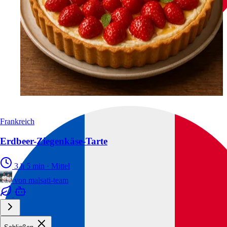
Frankreich
Erdbeer-Ziegenkäse-Tarte
3 h 5 min
·
Mittel
von
malsati-team