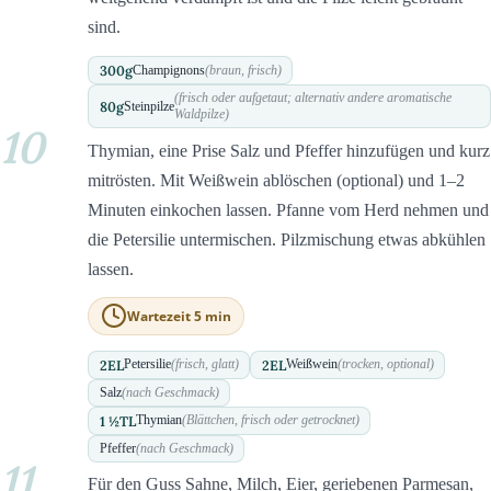
sind.
300
g
Champignons
(braun, frisch)
(frisch oder aufgetaut; alternativ andere aromatische
80
g
Steinpilze
Waldpilze)
10
Thymian, eine Prise Salz und Pfeffer hinzufügen und kurz
mitrösten. Mit Weißwein ablöschen (optional) und 1–2
Minuten einkochen lassen. Pfanne vom Herd nehmen und
die Petersilie untermischen. Pilzmischung etwas abkühlen
lassen.
Wartezeit 5 min
2
EL
2
EL
Petersilie
(frisch, glatt)
Weißwein
(trocken, optional)
Salz
(nach Geschmack)
1 ½
TL
Thymian
(Blättchen, frisch oder getrocknet)
Pfeffer
(nach Geschmack)
11
Für den Guss Sahne, Milch, Eier, geriebenen Parmesan,