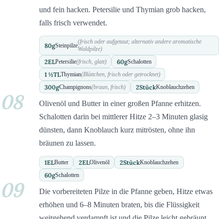
und fein hacken. Petersilie und Thymian grob hacken,
falls frisch verwendet.
(frisch oder aufgetaut; alternativ andere aromatische
80
g
Steinpilze
Waldpilze)
2
EL
60
g
Petersilie
(frisch, glatt)
Schalotten
1 ½
TL
Thymian
(Blättchen, frisch oder getrocknet)
300
g
2
Stück
Champignons
(braun, frisch)
Knoblauchzehen
08
Olivenöl und Butter in einer großen Pfanne erhitzen.
Schalotten darin bei mittlerer Hitze 2–3 Minuten glasig
dünsten, dann Knoblauch kurz mitrösten, ohne ihn
bräunen zu lassen.
1
EL
2
EL
2
Stück
Butter
Olivenöl
Knoblauchzehen
60
g
Schalotten
09
Die vorbereiteten Pilze in die Pfanne geben, Hitze etwas
erhöhen und 6–8 Minuten braten, bis die Flüssigkeit
weitgehend verdampft ist und die Pilze leicht gebräunt