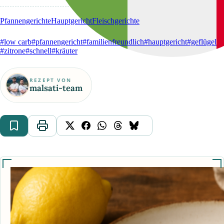
Pfannengerichte
Hauptgericht
Fleischgerichte
#low carb
#pfannengericht
#familienfreundlich
#hauptgericht
#geflügel
#zitrone
#schnell
#kräuter
REZEPT VON
malsati-team