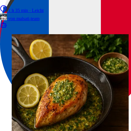
1 h 35 min
·
Leicht
von
malsati-team