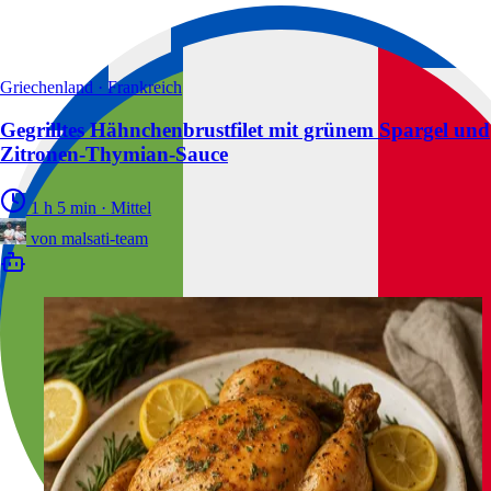
Griechenland · Frankreich
Gegrilltes Hähnchenbrustfilet mit grünem Spargel und
Zitronen-Thymian-Sauce
1 h 5 min
·
Mittel
von
malsati-team