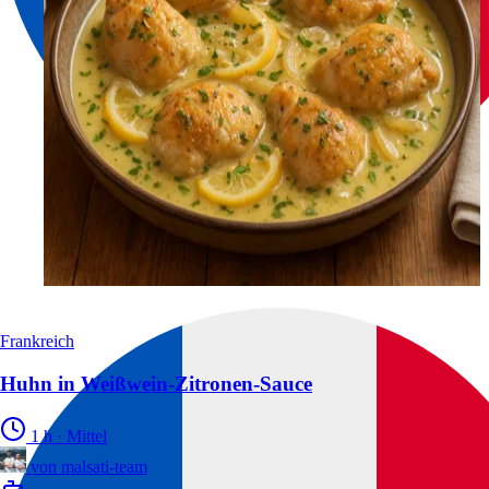
Frankreich
Huhn in Weißwein-Zitronen-Sauce
1 h
·
Mittel
von
malsati-team