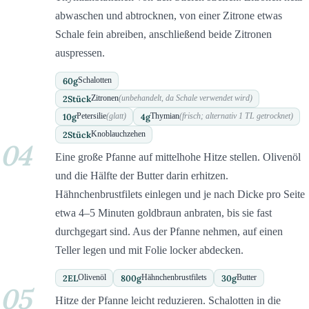
abwaschen und abtrocknen, von einer Zitrone etwas
Schale fein abreiben, anschließend beide Zitronen
auspressen.
60
g
Schalotten
2
Stück
Zitronen
(unbehandelt, da Schale verwendet wird)
10
g
4
g
Petersilie
(glatt)
Thymian
(frisch; alternativ 1 TL getrocknet)
2
Stück
Knoblauchzehen
04
Eine große Pfanne auf mittelhohe Hitze stellen. Olivenöl
und die Hälfte der Butter darin erhitzen.
Hähnchenbrustfilets einlegen und je nach Dicke pro Seite
etwa 4–5 Minuten goldbraun anbraten, bis sie fast
durchgegart sind. Aus der Pfanne nehmen, auf einen
Teller legen und mit Folie locker abdecken.
2
EL
800
g
30
g
Olivenöl
Hähnchenbrustfilets
Butter
05
Hitze der Pfanne leicht reduzieren. Schalotten in die