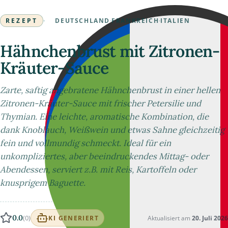
REZEPT
·
DEUTSCHLAND
·
FRANKREICH
·
ITALIEN
Hähnchenbrust mit Zitronen-
Kräuter-Sauce
Zarte, saftig angebratene Hähnchenbrust in einer hellen
Zitronen-Kräuter-Sauce mit frischer Petersilie und
Thymian. Eine leichte, aromatische Kombination, die
dank Knoblauch, Weißwein und etwas Sahne gleichzeitig
fein und vollmundig schmeckt. Ideal für ein
unkompliziertes, aber beeindruckendes Mittag- oder
Abendessen, serviert z.B. mit Reis, Kartoffeln oder
knusprigem Baguette.
0.0
(0)
Aktualisiert am
20. Juli 2026
KI GENERIERT