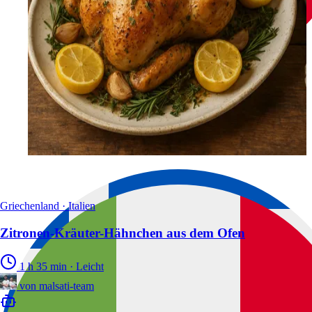
Griechenland · Italien
Zitronen-Kräuter-Hähnchen aus dem Ofen
1 h 35 min
·
Leicht
von
malsati-team