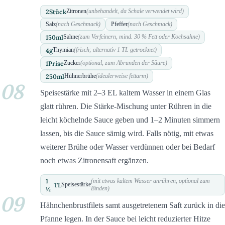
2
Stück
Zitronen
(unbehandelt, da Schale verwendet wird)
Salz
(nach Geschmack)
Pfeffer
(nach Geschmack)
150
ml
Sahne
(zum Verfeinern, mind. 30 % Fett oder Kochsahne)
4
g
Thymian
(frisch; alternativ 1 TL getrocknet)
1
Prise
Zucker
(optional, zum Abrunden der Säure)
250
ml
Hühnerbrühe
(idealerweise fettarm)
08
Speisestärke mit 2–3 EL kaltem Wasser in einem Glas
glatt rühren. Die Stärke-Mischung unter Rühren in die
leicht köchelnde Sauce geben und 1–2 Minuten simmern
lassen, bis die Sauce sämig wird. Falls nötig, mit etwas
weiterer Brühe oder Wasser verdünnen oder bei Bedarf
noch etwas Zitronensaft ergänzen.
1
(mit etwas kaltem Wasser anrühren, optional zum
TL
Speisestärke
½
Binden)
09
Hähnchenbrustfilets samt ausgetretenem Saft zurück in die
Pfanne legen. In der Sauce bei leicht reduzierter Hitze