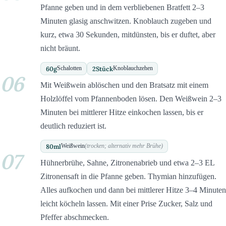
Pfanne geben und in dem verbliebenen Bratfett 2–3
Minuten glasig anschwitzen. Knoblauch zugeben und
kurz, etwa 30 Sekunden, mitdünsten, bis er duftet, aber
nicht bräunt.
60
g
2
Stück
Schalotten
Knoblauchzehen
06
Mit Weißwein ablöschen und den Bratsatz mit einem
Holzlöffel vom Pfannenboden lösen. Den Weißwein 2–3
Minuten bei mittlerer Hitze einkochen lassen, bis er
deutlich reduziert ist.
80
ml
Weißwein
(trocken; alternativ mehr Brühe)
07
Hühnerbrühe, Sahne, Zitronenabrieb und etwa 2–3 EL
Zitronensaft in die Pfanne geben. Thymian hinzufügen.
Alles aufkochen und dann bei mittlerer Hitze 3–4 Minuten
leicht köcheln lassen. Mit einer Prise Zucker, Salz und
Pfeffer abschmecken.