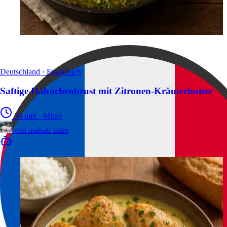
Deutschland · Frankreich
Saftige Hähnchenbrust mit Zitronen-Kräuterbutter
50 min
·
Mittel
von
malsati-team