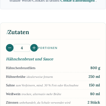
erlaube Werbe-Cookies in deinen
Cookie-Einstellungen
.
I
Zutaten
PORTIONEN
Hähnchenbrust und Sauce
800
g
Hähnchenbrustfilets
250
ml
Hühnerbrühe
idealerweise fettarm
150
ml
Sahne
zum Verfeinern, mind. 30 % Fett oder Kochsahne
80
ml
Weißwein
trocken; alternativ mehr Brühe
2
Stück
Zitronen
unbehandelt, da Schale verwendet wird