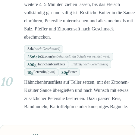
weitere 4–5 Minuten ziehen lassen, bis das Fleisch
vollständig gar und saftig ist. Restliche Butter in die Sauce
einrühren, Petersilie untermischen und alles nochmals mit
Salz, Pfeffer und Zitronensaft nach Geschmack
abschmecken.
Salz
(nach Geschmack)
2
Stück
Zitronen
(unbehandelt, da Schale verwendet wird)
800
g
Hähnchenbrustfilets
Pfeffer
(nach Geschmack)
10
g
30
g
Petersilie
(glatt)
Butter
10
Hähnchenbrustfilets auf Teller setzen, mit der Zitronen-
Kräuter-Sauce übergießen und nach Wunsch mit etwas
zusätzlicher Petersilie bestreuen. Dazu passen Reis,
Bandnudeln, Kartoffelpüree oder knuspriges Baguette.