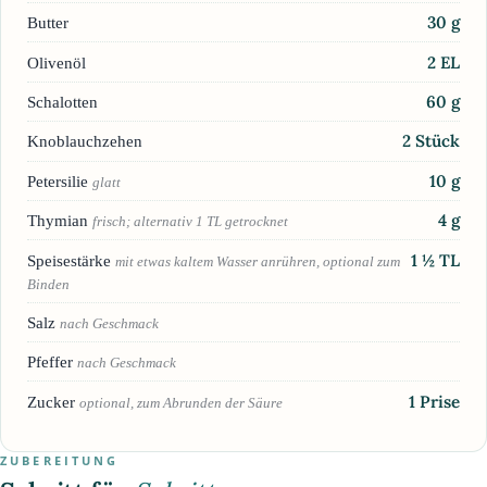
30
g
Butter
2
EL
Olivenöl
60
g
Schalotten
2
Stück
Knoblauchzehen
10
g
Petersilie
glatt
4
g
Thymian
frisch; alternativ 1 TL getrocknet
1 ½
TL
Speisestärke
mit etwas kaltem Wasser anrühren, optional zum
Binden
Salz
nach Geschmack
Pfeffer
nach Geschmack
1
Prise
Zucker
optional, zum Abrunden der Säure
ZUBEREITUNG