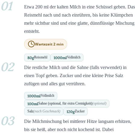
01
Etwa 200 ml der kalten Milch in eine Schüssel geben. Das
Reismehl nach und nach einrühren, bis keine Klümpchen
mehr sichtbar sind und eine glatte, dünnflüssige Mischung
entsteht.
Wartezeit 2 min
80
g
1000
ml
Reismehl
Vollmilch
02
Die restliche Milch und die Sahne (falls verwendet) in
einen Topf geben. Zucker und eine kleine Prise Salz
zufügen und alles gut verrühren.
1000
ml
Vollmilch
100
ml
Sahne (optional, für extra Cremigkeit)
(optional)
120
g
Salz
(nach Geschmack)
Zucker
03
Die Milchmischung bei mittlerer Hitze langsam erhitzen,
bis sie heiß, aber noch nicht kochend ist. Dabei