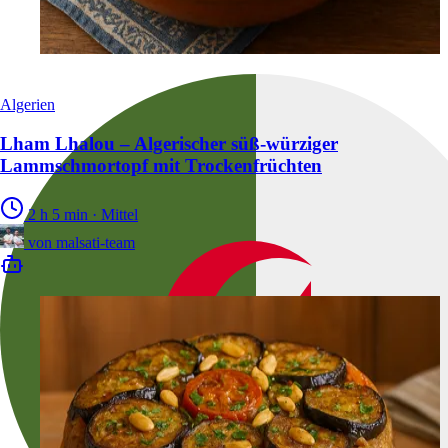
Algerien
Lham Lhalou – Algerischer süß-würziger
Lammschmortopf mit Trockenfrüchten
2 h 5 min
·
Mittel
von
malsati-team