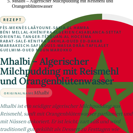
Mhalbi – Algerischer Milchpudding mit Reismehl und
Orangenblütenwasser
REZEPT
·
FÈS-MEKNÈS
·
LAÂYOUNE-SAKIA EL HAMRA
·
BÉNI MELLAL-KHÉNIFRA
·
ALGERIEN
·
CASABLANCA-SETTAT
·
ORIENTAL
·
TANGER-TÉTOUAN-AL HOCEÏMA
·
RABAT-SALÉ-KÉNITRA
·
DAKHLA-OUED ED-DAHAB
·
MARRAKESCH-SAFI
·
SOUSS-MASSA
·
DRÂA-TAFILALET
·
GUELMIM-OUED NOUN
·
MAROKKO
Mhalbi – Algerischer
Milchpudding mit Reismehl
und Orangenblütenwasser
Mhalbi
ORIGINALNAME
Mhalbi ist ein seidiger algerischer Milchpudding aus
Reismehl, sanft mit Orangenblütenwasser parfümiert und
mit Nüssen dekoriert. Er ist leicht, zart süß und wird
traditionell gut gekühlt als Dessert zu Festtagen wie