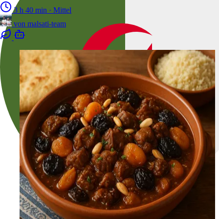
3 h 40 min
·
Mittel
von
malsati-team