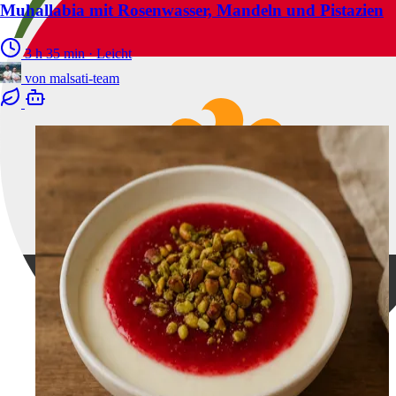
Muhallabia mit Rosenwasser, Mandeln und Pistazien
3 h 35 min
·
Leicht
von
malsati-team