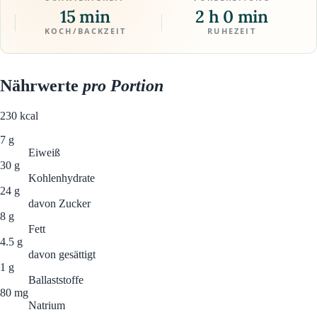
15 min
2 h 0 min
KOCH/BACKZEIT
RUHEZEIT
Nährwerte
pro Portion
230
kcal
7 g
Eiweiß
30 g
Kohlenhydrate
24 g
davon Zucker
8 g
Fett
4.5 g
davon gesättigt
1 g
Ballaststoffe
80 mg
Natrium