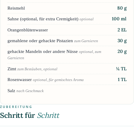
80
g
Reismehl
100
ml
Sahne (optional, für extra Cremigkeit)
optional
2
EL
Orangenblütenwasser
30
g
gemahlene oder gehackte Pistazien
zum Garnieren
20
g
gehackte Mandeln oder andere Nüsse
optional, zum
Garnieren
¼
TL
Zimt
zum Bestäuben, optional
1
TL
Rosenwasser
optional, für gemischtes Aroma
Salz
nach Geschmack
ZUBEREITUNG
Schritt für
Schritt