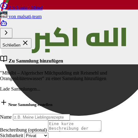
2 h 5 min
·
Mittel
von
malsati-team
Schließen
Zu Sammlung hinzufügen
"Mhalbi – Algerischer Milchpudding mit Reismehl und
Orangenblütenwasser" zu einer Sammlung hinzufügen
Lade Sammlungen...
Neue Sammlung erstellen
Name
Beschreibung (optional)
Sichtbarkeit