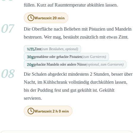
füllen. Kurz auf Raumtemperatur abkühlen lassen.
Wartezeit 20 min
07
Die Oberfläche nach Belieben mit Pistazien und Mandeln
bestreuen. Wer mag, bestäubt zusätzlich mit etwas Zimt.
¼
TL
Zimt
(zum Bestäuben, optional)
30
g
gemahlene oder gehackte Pistazien
(zum Garnieren)
20
g
gehackte Mandeln oder andere Nüsse
(optional, zum Garnieren)
08
Die Schalen abgedeckt mindestens 2 Stunden, besser über
Nacht, im Kühlschrank vollständig durchkühlen lassen,
bis der Pudding fest und gut gekühlt ist. Gekühlt
servieren.
Wartezeit 2 h 0 min