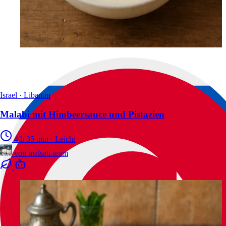
Israel · Libanon
Malabi mit Himbeersauce und Pistazien
4 h 35 min
·
Leicht
von
malsati-team