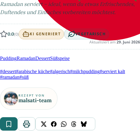
Ramadan serviert – ideal, wenn du etwas Erfrischendes,
Duftendes und Einfaches vorbereiten möchtest.
0.0
(0)
KI GENERIERT
VEGETARISCH
Aktualisiert am
29. Juni 2026
Pudding
Ramadan
Dessert
Süßspeise
#dessert
#arabische küche
#algerisch
#milchpudding
#serviert kalt
#ramadan
#süß
REZEPT VON
malsati-team