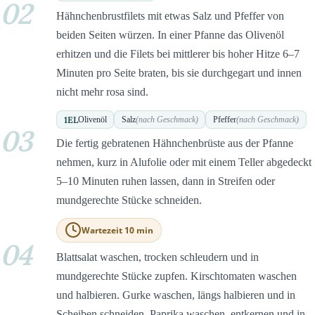
02
Hähnchenbrustfilets mit etwas Salz und Pfeffer von
beiden Seiten würzen. In einer Pfanne das Olivenöl
erhitzen und die Filets bei mittlerer bis hoher Hitze 6–7
Minuten pro Seite braten, bis sie durchgegart und innen
nicht mehr rosa sind.
1
EL
Olivenöl
Salz
(nach Geschmack)
Pfeffer
(nach Geschmack)
03
Die fertig gebratenen Hähnchenbrüste aus der Pfanne
nehmen, kurz in Alufolie oder mit einem Teller abgedeckt
5–10 Minuten ruhen lassen, dann in Streifen oder
mundgerechte Stücke schneiden.
Wartezeit 10 min
04
Blattsalat waschen, trocken schleudern und in
mundgerechte Stücke zupfen. Kirschtomaten waschen
und halbieren. Gurke waschen, längs halbieren und in
Scheiben schneiden. Paprika waschen, entkernen und in