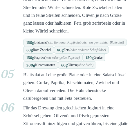
Streifen oder Würfel schneiden. Rote Zwiebel schälen
und in feine Streifen schneiden. Oliven je nach Größe
ganz lassen oder halbieren. Feta grob zerbröseln oder in
kleine Würfel schneiden.
150
g
Blattsalat
(z.B. Romana, Kopfsalat oder ein gemischter Blattsalat)
60
g
80
g
Rote Zwiebel
Feta
(oder anderer Schafskäse)
150
g
150
g
Paprika
(rote oder gelbe Paprika)
Gurke
200
g
60
g
Kirschtomaten
Oliven
(ohne Stein)
05
Blattsalat auf eine große Platte oder in eine Salatschüssel
geben. Gurke, Paprika, Kirschtomaten, Zwiebel und
Oliven darauf verteilen. Die Hähnchenstücke
darübergeben und mit Feta bestreuen.
06
Für das Dressing den griechischen Joghurt in eine
Schüssel geben. Olivenöl und frisch gepressten
Zitronensaft hinzufügen und gut verrühren, bis eine glatte