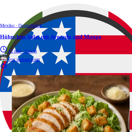
Mexiko · Deutschland
Hühnchen-Salat mit Avocado und Mango
42 min
·
Leicht
von
malsati-team