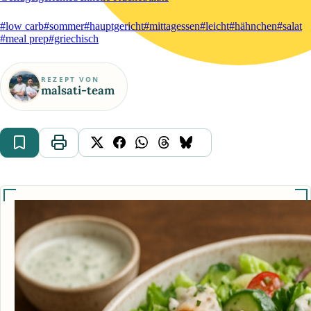
#low carb
#sommer
#hauptgericht
#mittagessen
#leicht
#hähnchen
#salat
#meal prep
#griechisch
REZEPT VON
malsati-team