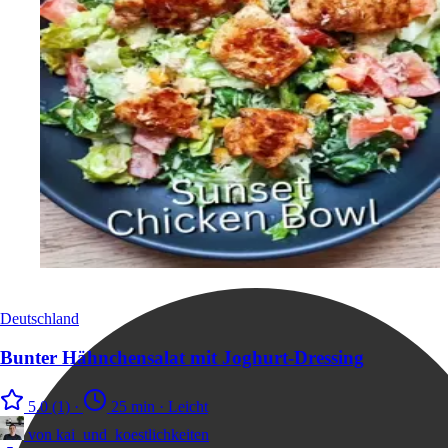
Deutschland
Bunter Hähnchensalat mit Joghurt-Dressing
5.0
(1)
·
25 min
·
Leicht
von
kai_und_koestlichkeiten