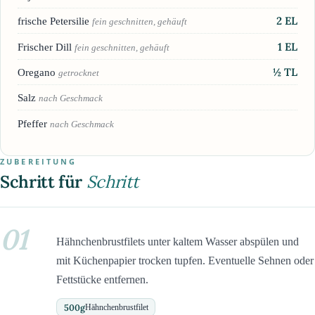
2
EL
frische Petersilie
fein geschnitten, gehäuft
1
EL
Frischer Dill
fein geschnitten, gehäuft
½
TL
Oregano
getrocknet
Salz
nach Geschmack
Pfeffer
nach Geschmack
ZUBEREITUNG
Schritt für
Schritt
01
Hähnchenbrustfilets unter kaltem Wasser abspülen und
mit Küchenpapier trocken tupfen. Eventuelle Sehnen oder
Fettstücke entfernen.
500
g
Hähnchenbrustfilet