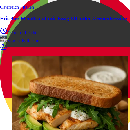
Österreich · Italien
Frischer Hendlsalat mit Essig-Öl- oder Cremedressing
50 min
·
Leicht
von
malsati-team