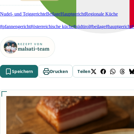
Nudel- und Teiggerichte
Beilage
Hauptgericht
Regionale Küche
#pfannengericht
#österreichische küche
#südtirol
#beilage
#hauptgericht
#
REZEPT VON
malsati-team
Speichern
Drucken
Teilen