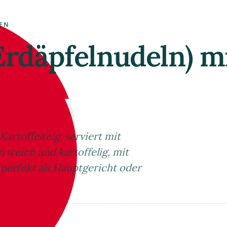
IEN
Erdäpfelnudeln) m
artoffelteig, serviert mit
 weich und kartoffelig, mit
perfekt als Hauptgericht oder