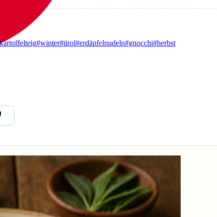
kartoffelteig
#winter
#tirol
#erdäpfelnudeln
#gnocchi
#herbst