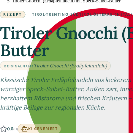
Tiroler Gnocchi (Erdäpfelnudeln) mit Speck-Salbei-Butter
REZEPT
·
TIROL
·
TRENTINO-SÜDTIROL
·
ÖSTERREICH
·
ITAL
Tiroler Gnocchi (
Butter
Tiroler Gnocchi (Erdäpfelnudeln)
ORIGINALNAME
Klassische Tiroler Erdäpfelnudeln aus lockerem K
würziger Speck-Salbei-Butter. Außen zart, innen
herzhaftem Röstaroma und frischen Kräutern – 
kräftige Beilage zur regionalen Küche.
0.0
(0)
KI GENERIERT