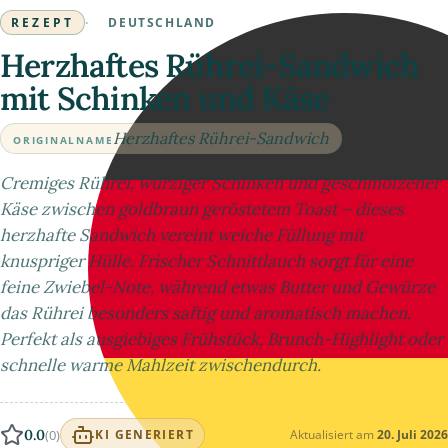
REZEPT
·
DEUTSCHLAND
Herzhaftes Rührei-Sandwich
mit Schinken und Käse
Herzhaftes Rührei-Sandwich
ORIGINALNAME
Cremiges Rührei, würziger Schinken und geschmolzener
Käse zwischen goldbraun geröstetem Toast – dieses
herzhafte Sandwich vereint weiche Füllung mit
knuspriger Hülle. Frischer Schnittlauch sorgt für eine
feine Zwiebel-Note, während etwas Butter und Gewürze
das Rührei besonders saftig und aromatisch machen.
Perfekt als ausgiebiges Frühstück, Brunch-Highlight oder
schnelle warme Mahlzeit zwischendurch.
0.0
(0)
Aktualisiert am
20. Juli 2026
KI GENERIERT