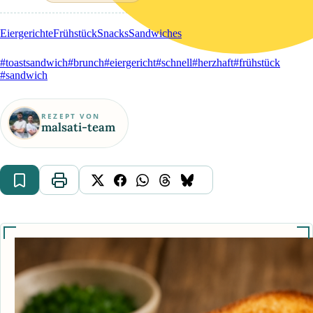
Eiergerichte
Frühstück
Snacks
Sandwiches
#toastsandwich
#brunch
#eiergericht
#schnell
#herzhaft
#frühstück
#sandwich
REZEPT VON
malsati-team