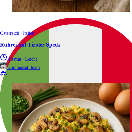
Österreich · Italien
Rührei mit Tiroler Speck
18 min
·
Leicht
von
malsati-team