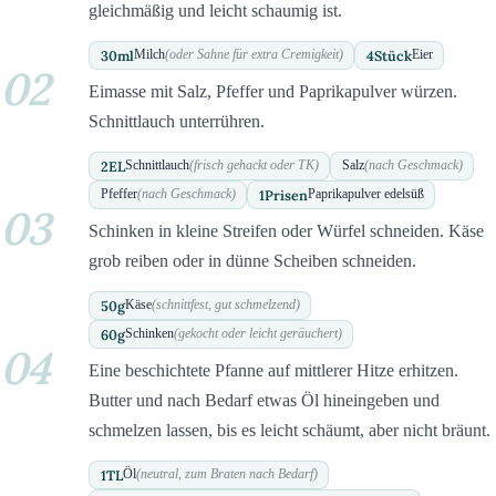
gleichmäßig und leicht schaumig ist.
30
ml
4
Stück
Milch
(oder Sahne für extra Cremigkeit)
Eier
02
Eimasse mit Salz, Pfeffer und Paprikapulver würzen.
Schnittlauch unterrühren.
2
EL
Schnittlauch
(frisch gehackt oder TK)
Salz
(nach Geschmack)
1
Prisen
Pfeffer
(nach Geschmack)
Paprikapulver edelsüß
03
Schinken in kleine Streifen oder Würfel schneiden. Käse
grob reiben oder in dünne Scheiben schneiden.
50
g
Käse
(schnittfest, gut schmelzend)
60
g
Schinken
(gekocht oder leicht geräuchert)
04
Eine beschichtete Pfanne auf mittlerer Hitze erhitzen.
Butter und nach Bedarf etwas Öl hineingeben und
schmelzen lassen, bis es leicht schäumt, aber nicht bräunt.
1
TL
Öl
(neutral, zum Braten nach Bedarf)