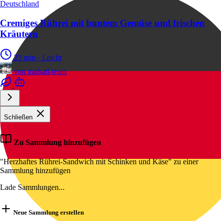
Deutschland
Cremiges Rührei mit buntem Gemüse und frischen
Kräutern
25 min
·
Leicht
von
malsati-team
Schließen
Zu Sammlung hinzufügen
"Herzhaftes Rührei-Sandwich mit Schinken und Käse" zu einer
Sammlung hinzufügen
Lade Sammlungen...
Neue Sammlung erstellen