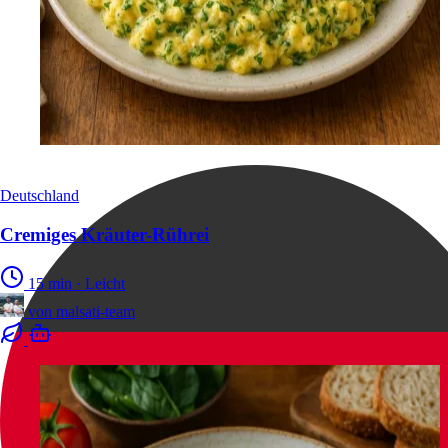
Deutschland
Cremiges Kräuter-Rührei
15 min
·
Leicht
von
malsati-team