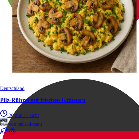
Deutschland
Pilz-Rührei mit frischen Kräutern
20 min
·
Leicht
von
malsati-team