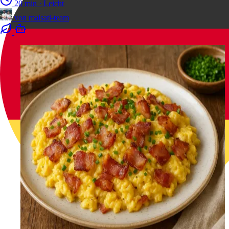
20 min
·
Leicht
von
malsati-team