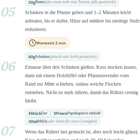
20
g
Butter
(plus etwas mehr zum Toasten, falls gewünscht)
05
Schinken in die Pfanne geben und 1–2 Minuten leicht
anbraten, bis er duftet. Hitze auf mittlere bis niedrige Stufe
reduzieren.
Wartezeit 2 min
60
g
Schinken
(gekocht oder leicht geräuchert)
06
Eimasse über den Schinken gießen. Kurz stocken lassen,
dann mit einem Holzlöffel oder Pfannenwender vom
Rand zur Mitte schieben, sodass weiche Flocken
entstehen. Nicht zu stark rühren, damit das Rührei cremig
bleibt.
4
Stück
1
Prisen
Eier
Paprikapulver edelsüß
30
ml
Milch
(oder Sahne für extra Cremigkeit)
07
Wenn das Rührei fast gestockt ist, aber noch leicht glänzt,