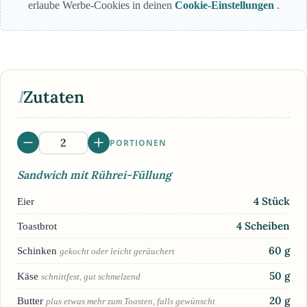
erlaube Werbe-Cookies in deinen
Cookie-Einstellungen
.
I
Zutaten
PORTIONEN
Sandwich mit Rührei-Füllung
4
Stück
Eier
4
Scheiben
Toastbrot
60
g
Schinken
gekocht oder leicht geräuchert
50
g
Käse
schnittfest, gut schmelzend
20
g
Butter
plus etwas mehr zum Toasten, falls gewünscht