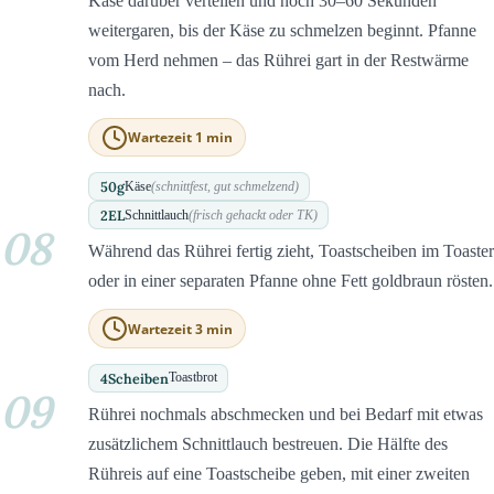
Käse darüber verteilen und noch 30–60 Sekunden
weitergaren, bis der Käse zu schmelzen beginnt. Pfanne
vom Herd nehmen – das Rührei gart in der Restwärme
nach.
Wartezeit 1 min
50
g
Käse
(schnittfest, gut schmelzend)
2
EL
Schnittlauch
(frisch gehackt oder TK)
08
Während das Rührei fertig zieht, Toastscheiben im Toaster
oder in einer separaten Pfanne ohne Fett goldbraun rösten.
Wartezeit 3 min
4
Scheiben
Toastbrot
09
Rührei nochmals abschmecken und bei Bedarf mit etwas
zusätzlichem Schnittlauch bestreuen. Die Hälfte des
Rühreis auf eine Toastscheibe geben, mit einer zweiten