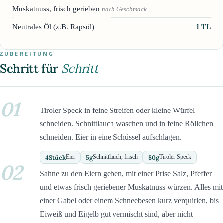
Muskatnuss, frisch gerieben
nach Geschmack
1
TL
Neutrales Öl (z.B. Rapsöl)
ZUBEREITUNG
Schritt für
Schritt
01
Tiroler Speck in feine Streifen oder kleine Würfel
schneiden. Schnittlauch waschen und in feine Röllchen
schneiden. Eier in eine Schüssel aufschlagen.
4
Stück
5
g
80
g
Eier
Schnittlauch, frisch
Tiroler Speck
02
Sahne zu den Eiern geben, mit einer Prise Salz, Pfeffer
und etwas frisch geriebener Muskatnuss würzen. Alles mit
einer Gabel oder einem Schneebesen kurz verquirlen, bis
Eiweiß und Eigelb gut vermischt sind, aber nicht