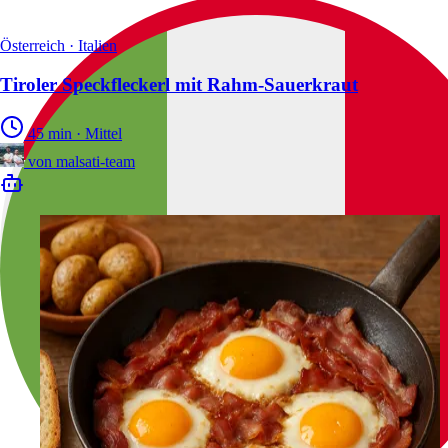
Österreich · Italien
Tiroler Speckfleckerl mit Rahm-Sauerkraut
45 min
·
Mittel
von
malsati-team