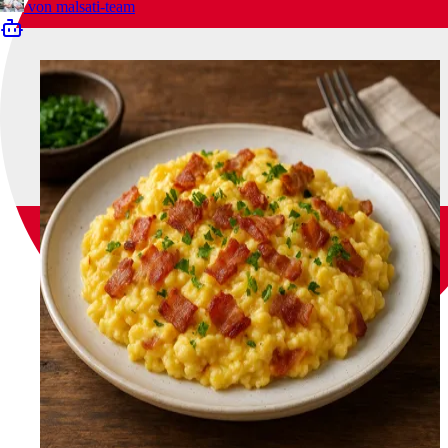
von
malsati-team