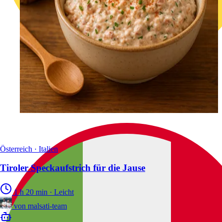
Österreich · Italien
Tiroler Speckaufstrich für die Jause
1 h 20 min
·
Leicht
von
malsati-team