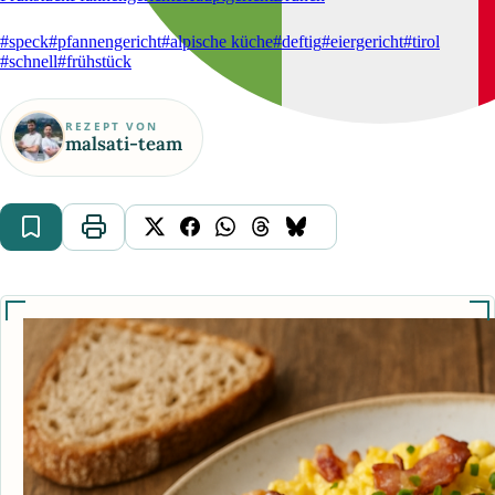
#speck
#pfannengericht
#alpische küche
#deftig
#eiergericht
#tirol
#schnell
#frühstück
REZEPT VON
malsati-team