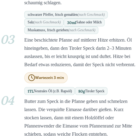
schaumig schlagen.
schwarzer Pfeffer, frisch gemahlen
(nach Geschmack)
30
ml
Salz
(nach Geschmack)
Sahne oder Milch
Muskatnuss, frisch gerieben
(nach Geschmack)
03
Eine beschichtete Pfanne auf mittlerer Hitze erhitzen. Öl
hineingeben, dann den Tiroler Speck darin 2–3 Minuten
auslassen, bis er leicht knusprig ist und duftet. Hitze bei
Bedarf etwas reduzieren, damit der Speck nicht verbrennt.
Wartezeit 3 min
1
TL
80
g
Neutrales Öl (z.B. Rapsöl)
Tiroler Speck
04
Butter zum Speck in die Pfanne geben und schmelzen
lassen. Die verquirlte Eimasse darüber gießen. Kurz
stocken lassen, dann mit einem Holzlöffel oder
Pfannenwender die Eimasse vom Pfannenrand zur Mitte
schieben, sodass weiche Flocken entstehen.