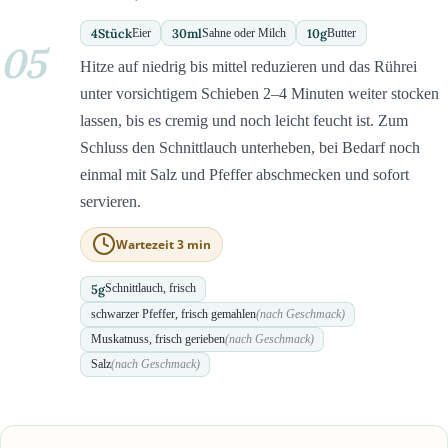
4
Stück
30
ml
10
g
Eier
Sahne oder Milch
Butter
05
Hitze auf niedrig bis mittel reduzieren und das Rührei
unter vorsichtigem Schieben 2–4 Minuten weiter stocken
lassen, bis es cremig und noch leicht feucht ist. Zum
Schluss den Schnittlauch unterheben, bei Bedarf noch
einmal mit Salz und Pfeffer abschmecken und sofort
servieren.
Wartezeit 3 min
5
g
Schnittlauch, frisch
schwarzer Pfeffer, frisch gemahlen
(nach Geschmack)
Muskatnuss, frisch gerieben
(nach Geschmack)
Salz
(nach Geschmack)