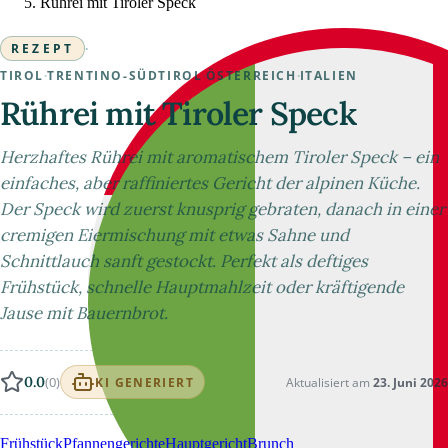
Rührei mit Tiroler Speck
REZEPT
·
TIROL
·
TRENTINO-SÜDTIROL
·
ÖSTERREICH
·
ITALIEN
Rührei mit Tiroler Speck
Herzhaftes Rührei mit aromatischem Tiroler Speck – ein
einfaches, aber raffiniertes Gericht der alpinen Küche.
Der Speck wird zuerst knusprig gebraten, danach in einer
cremigen Eiermischung mit etwas Sahne und
Schnittlauch sanft gestockt. Perfekt als deftiges
Frühstück, schnelle Hauptmahlzeit oder kräftigende
Jause mit Bauernbrot.
0.0
(0)
Aktualisiert am
23. Juni 2026
KI GENERIERT
Frühstück
Pfannengerichte
Hauptgericht
Brunch