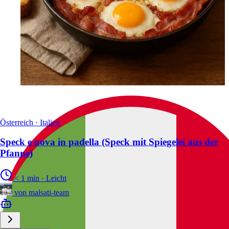
Österreich · Italien
Speck e uova in padella (Speck mit Spiegelei aus der
Pfanne)
< 1 min
·
Leicht
von
malsati-team