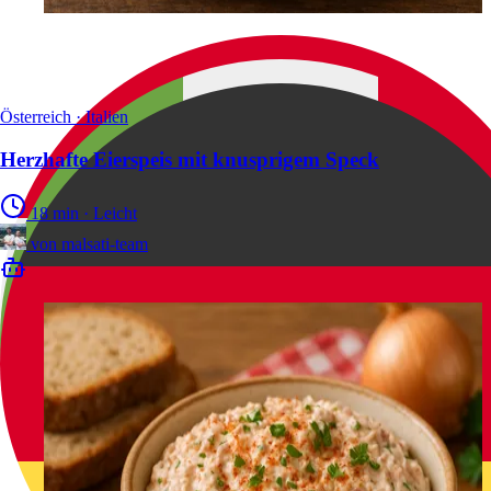
Österreich · Italien
Herzhafte Eierspeis mit knusprigem Speck
18 min
·
Leicht
von
malsati-team