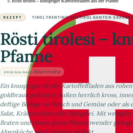
Rösti tirolesi – knuspriger Kartoffelfladen aus der Pfanne
REZEPT
·
TIROL
·
TRENTINO-SÜDTIROL
·
KANTON GRAUBÜ
Rösti tirolesi – k
Pfanne
Rösti tirolesi
ORIGINALNAME
Ein knuspriger tiroler Kartoffelfladen aus rohen
goldbraun gebraten. Außen herrlich kross, innen 
deftige Beilage zu Fleisch und Gemüse oder als 
Salat, Kräuterrahm oder Spiegelei. Mit wenigen
Braten und einem guten Pfannenwender gelingt d
Alpenküche auch zuhause perfekt.