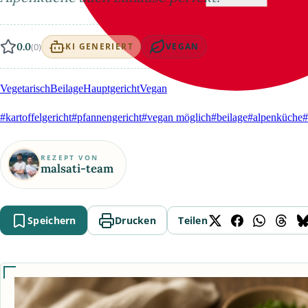
0.0
(0)
KI GENERIERT
VEGAN
Vegetarisch
Beilage
Hauptgericht
Vegan
#kartoffelgericht
#pfannengericht
#vegan möglich
#beilage
#alpenküche
#
REZEPT VON
malsati-team
Speichern
Drucken
Teilen