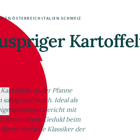
NDEN
·
ÖSTERREICH
·
ITALIEN
·
SCHWEIZ
nuspriger Kartoffe
 Kartoffeln, in der Pfanne
saftig und weich. Ideal als
eigenständiges Gericht mit
 Zutaten, etwas Geduld beim
ieser einfache Klassiker der