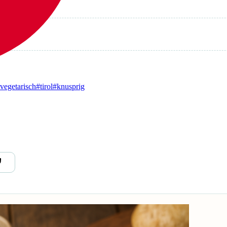
vegetarisch
#tirol
#knusprig