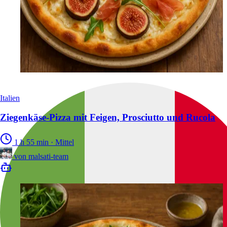
Italien
Ziegenkäse-Pizza mit Feigen, Prosciutto und Rucola
1 h 55 min
·
Mittel
von
malsati-team