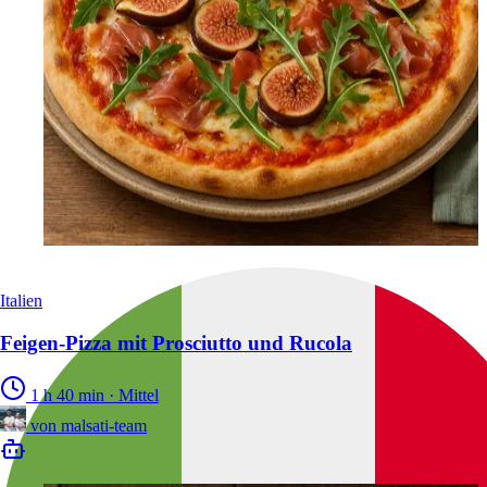
Italien
Feigen-Pizza mit Prosciutto und Rucola
1 h 40 min
·
Mittel
von
malsati-team