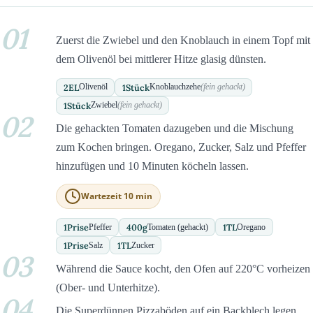
01
Zuerst die Zwiebel und den Knoblauch in einem Topf mit
dem Olivenöl bei mittlerer Hitze glasig dünsten.
2
EL
1
Stück
Olivenöl
Knoblauchzehe
(fein gehackt)
1
Stück
Zwiebel
(fein gehackt)
02
Die gehackten Tomaten dazugeben und die Mischung
zum Kochen bringen. Oregano, Zucker, Salz und Pfeffer
hinzufügen und 10 Minuten köcheln lassen.
Wartezeit 10 min
1
Prise
400
g
1
TL
Pfeffer
Tomaten (gehackt)
Oregano
1
Prise
1
TL
Salz
Zucker
03
Während die Sauce kocht, den Ofen auf 220°C vorheizen
(Ober- und Unterhitze).
04
Die Superdünnen Pizzaböden auf ein Backblech legen