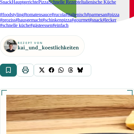
Snack
Hauptgerichte
Pizza
Schnelle Rezepte
Italienische Küche
#foodstyling
#tomatensauce
#rucola
#italienisch
#parmesan
#pizza
#proziss
#hausgemacht
#schinkenpizza
#gourmet
#snack
#lecker
#schnelle küche
#gästeessen
#einfach
REZEPT VON
kai_und_koestlichkeiten