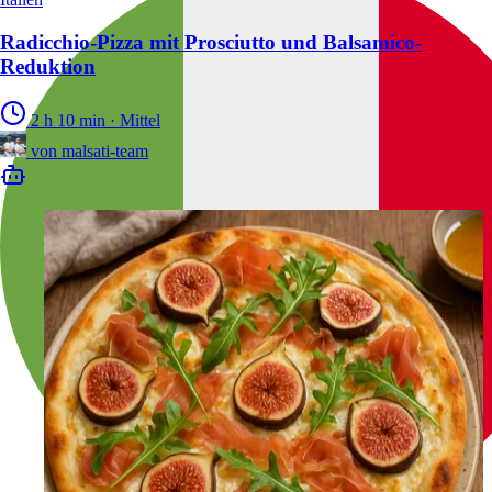
Radicchio-Pizza mit Prosciutto und Balsamico-
Reduktion
2 h 10 min
·
Mittel
von
malsati-team