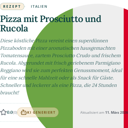
REZEPT
·
ITALIEN
Pizza mit Prosciutto und
Rucola
Diese köstliche Pizza vereint einen superdünnen
Pizzaboden mit einer aromatischen hausgemachten
Tomatensauce, zartem Prosciutto Crudo und frischem
Rucola. Abgerundet mit frisch geriebenem Parmigiano
Reggiano wird sie zum perfekten Genussmoment, ideal
für eine schnelle Mahlzeit oder als Snack für Gäste.
Schneller und leckerer als eine Pizza, die 24 Stunden
braucht!
0.0
(0)
Aktualisiert am
11. März 2026
KI GENERIERT