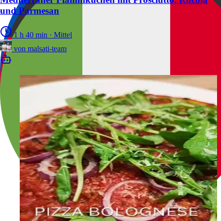
und Parmesan
1 h 40 min
·
Mittel
von
malsati-team