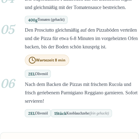
und gleichmäßig mit der Tomatensauce bestreichen.
400
g
Tomaten (gehackt)
05
Den Prosciutto gleichmäßig auf den Pizzaböden verteilen
und die Pizza für etwa 6-8 Minuten im vorgeheizten Ofen
backen, bis der Boden schön knusprig ist.
Wartezeit 8 min
2
EL
Olivenöl
06
Nach dem Backen die Pizzas mit frischem Rucola und
frisch geriebenem Parmigiano Reggiano garnieren. Sofort
servieren!
2
EL
1
Stück
Olivenöl
Knoblauchzehe
(fein gehackt)