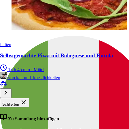
Italien
Selbstgemachte Pizza mit Bolognese und Rucola
18 h 45 min
·
Mittel
von
kai_und_koestlichkeiten
Schließen
Zu Sammlung hinzufügen