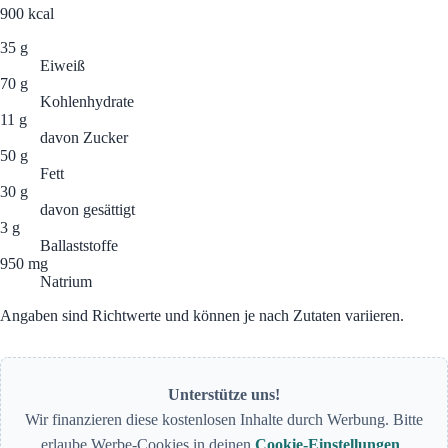
900
kcal
35 g
Eiweiß
70 g
Kohlenhydrate
11 g
davon Zucker
50 g
Fett
30 g
davon gesättigt
3 g
Ballaststoffe
950 mg
Natrium
Angaben sind Richtwerte und können je nach Zutaten variieren.
Unterstütze uns!
Wir finanzieren diese kostenlosen Inhalte durch Werbung. Bitte
erlaube Werbe-Cookies in deinen
Cookie-Einstellungen
.