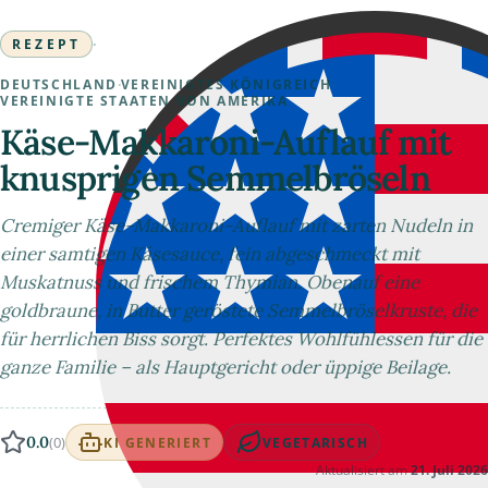
REZEPT
·
DEUTSCHLAND
·
VEREINIGTES KÖNIGREICH
·
VEREINIGTE STAATEN VON AMERIKA
Käse-Makkaroni-Auflauf mit
knusprigen Semmelbröseln
Cremiger Käse-Makkaroni-Auflauf mit zarten Nudeln in
einer samtigen Käsesauce, fein abgeschmeckt mit
Muskatnuss und frischem Thymian. Obenauf eine
goldbraune, in Butter geröstete Semmelbröselkruste, die
für herrlichen Biss sorgt. Perfektes Wohlfühlessen für die
ganze Familie – als Hauptgericht oder üppige Beilage.
0.0
(0)
KI GENERIERT
VEGETARISCH
Aktualisiert am
21. Juli 2026