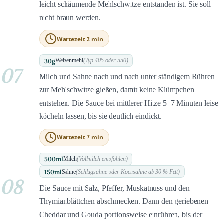
leicht schäumende Mehlschwitze entstanden ist. Sie soll
nicht braun werden.
Wartezeit 2 min
30
g
Weizenmehl
(Typ 405 oder 550)
07
Milch und Sahne nach und nach unter ständigem Rühren
zur Mehlschwitze gießen, damit keine Klümpchen
entstehen. Die Sauce bei mittlerer Hitze 5–7 Minuten leise
köcheln lassen, bis sie deutlich eindickt.
Wartezeit 7 min
500
ml
Milch
(Vollmilch empfohlen)
150
ml
Sahne
(Schlagsahne oder Kochsahne ab 30 % Fett)
08
Die Sauce mit Salz, Pfeffer, Muskatnuss und den
Thymianblättchen abschmecken. Dann den geriebenen
Cheddar und Gouda portionsweise einrühren, bis der