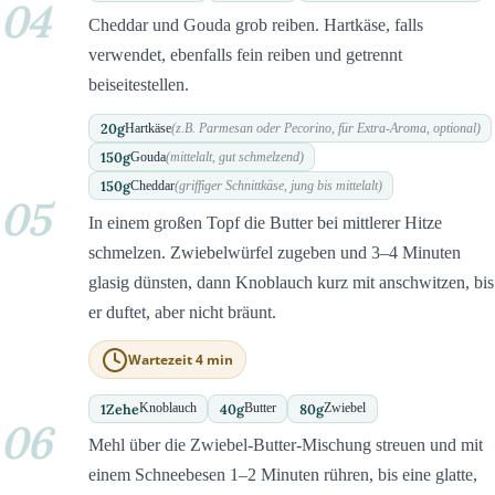
04
Cheddar und Gouda grob reiben. Hartkäse, falls
verwendet, ebenfalls fein reiben und getrennt
beiseitestellen.
20
g
Hartkäse
(z.B. Parmesan oder Pecorino, für Extra-Aroma, optional)
150
g
Gouda
(mittelalt, gut schmelzend)
150
g
Cheddar
(griffiger Schnittkäse, jung bis mittelalt)
05
In einem großen Topf die Butter bei mittlerer Hitze
schmelzen. Zwiebelwürfel zugeben und 3–4 Minuten
glasig dünsten, dann Knoblauch kurz mit anschwitzen, bis
er duftet, aber nicht bräunt.
Wartezeit 4 min
1
Zehe
40
g
80
g
Knoblauch
Butter
Zwiebel
06
Mehl über die Zwiebel-Butter-Mischung streuen und mit
einem Schneebesen 1–2 Minuten rühren, bis eine glatte,