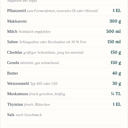
Auffüllen des Topfs
1
EL
Pflanzenöl
zum Formenfetten, neutrales Öl oder Olivenöl
300
g
Makkaroni
500
ml
Milch
Vollmilch empfohlen
150
ml
Sahne
Schlagsahne oder Kochsahne ab 30 % Fett
150
g
Cheddar
griffiger Schnittkäse, jung bis mittelalt
150
g
Gouda
mittelalt, gut schmelzend
40
g
Butter
30
g
Weizenmehl
Typ 405 oder 550
¼
TL
Muskatnuss
frisch gerieben, kräftig
1
EL
Thymian
frisch, Blättchen
Salz
nach Geschmack