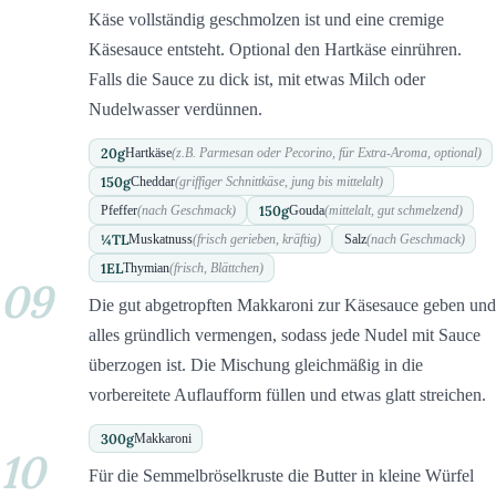
Käse vollständig geschmolzen ist und eine cremige
Käsesauce entsteht. Optional den Hartkäse einrühren.
Falls die Sauce zu dick ist, mit etwas Milch oder
Nudelwasser verdünnen.
20
g
Hartkäse
(z.B. Parmesan oder Pecorino, für Extra-Aroma, optional)
150
g
Cheddar
(griffiger Schnittkäse, jung bis mittelalt)
150
g
Pfeffer
(nach Geschmack)
Gouda
(mittelalt, gut schmelzend)
¼
TL
Muskatnuss
(frisch gerieben, kräftig)
Salz
(nach Geschmack)
1
EL
Thymian
(frisch, Blättchen)
09
Die gut abgetropften Makkaroni zur Käsesauce geben und
alles gründlich vermengen, sodass jede Nudel mit Sauce
überzogen ist. Die Mischung gleichmäßig in die
vorbereitete Auflaufform füllen und etwas glatt streichen.
300
g
Makkaroni
10
Für die Semmelbröselkruste die Butter in kleine Würfel