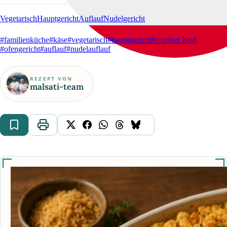
Vegetarisch
Hauptgericht
Auflauf
Nudelgericht
#familienküche
#käse
#vegetarisch
#hauptgericht
#comfort food
#ofengericht
#auflauf
#nudelauflauf
REZEPT VON
malsati-team