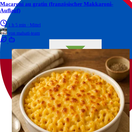
Macaroni au gratin (französischer Makkaroni-
Auflauf)
1 h 5 min
·
Mittel
von
malsati-team