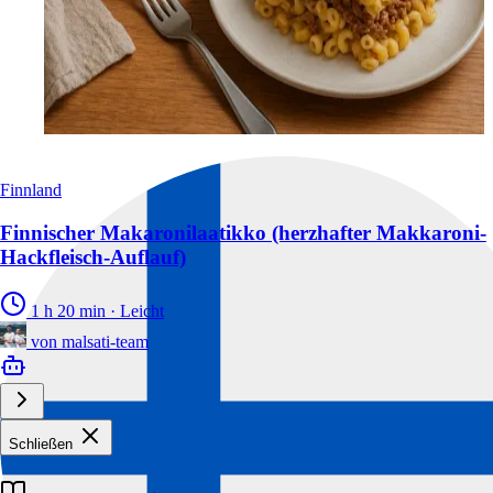
Finnland
Finnischer Makaronilaatikko (herzhafter Makkaroni-
Hackfleisch-Auflauf)
1 h 20 min
·
Leicht
von
malsati-team
Schließen