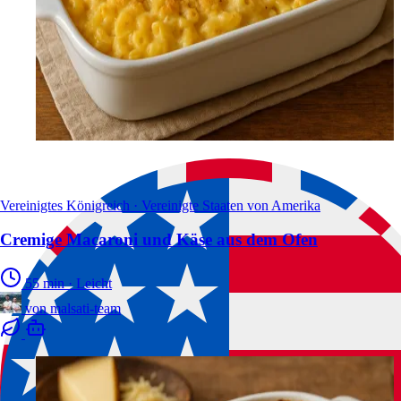
Vereinigtes Königreich · Vereinigte Staaten von Amerika
Cremige Macaroni und Käse aus dem Ofen
55 min
·
Leicht
von
malsati-team