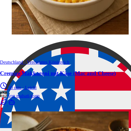
Deutschland · Vereinigtes Königreich
Cremige Makkaroni mit Käse (Mac and Cheese)
50 min
·
Leicht
von
malsati-team