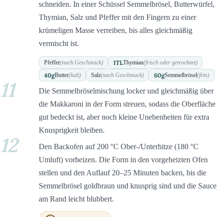
schneiden. In einer Schüssel Semmelbrösel, Butterwürfel,
Thymian, Salz und Pfeffer mit den Fingern zu einer
krümeligen Masse verreiben, bis alles gleichmäßig
vermischt ist.
1
TL
Pfeffer
(nach Geschmack)
Thymian
(frisch oder getrocknet)
40
g
60
g
Butter
(kalt)
Salz
(nach Geschmack)
Semmelbrösel
(fein)
11
Die Semmelbröselmischung locker und gleichmäßig über
die Makkaroni in der Form streuen, sodass die Oberfläche
gut bedeckt ist, aber noch kleine Unebenheiten für extra
Knusprigkeit bleiben.
12
Den Backofen auf 200 °C Ober-/Unterhitze (180 °C
Umluft) vorheizen. Die Form in den vorgeheizten Ofen
stellen und den Auflauf 20–25 Minuten backen, bis die
Semmelbrösel goldbraun und knusprig sind und die Sauce
am Rand leicht blubbert.