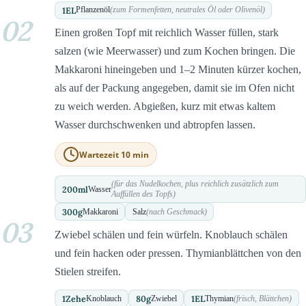
1
EL
Pflanzenöl
(zum Formenfetten, neutrales Öl oder Olivenöl)
02
Einen großen Topf mit reichlich Wasser füllen, stark
salzen (wie Meerwasser) und zum Kochen bringen. Die
Makkaroni hineingeben und 1–2 Minuten kürzer kochen,
als auf der Packung angegeben, damit sie im Ofen nicht
zu weich werden. Abgießen, kurz mit etwas kaltem
Wasser durchschwenken und abtropfen lassen.
Wartezeit 10 min
(für das Nudelkochen, plus reichlich zusätzlich zum
200
ml
Wasser
Auffüllen des Topfs)
300
g
Makkaroni
Salz
(nach Geschmack)
03
Zwiebel schälen und fein würfeln. Knoblauch schälen
und fein hacken oder pressen. Thymianblättchen von den
Stielen streifen.
1
Zehe
80
g
1
EL
Knoblauch
Zwiebel
Thymian
(frisch, Blättchen)