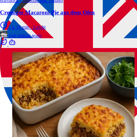
Barbados · Trinidad und Tobago
Cremiger Macaroni Pie aus dem Ofen
1 h 10 min
·
Leicht
von
malsati-team