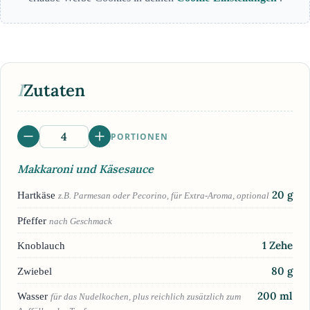
I
Zutaten
PORTIONEN
Makkaroni und Käsesauce
20
g
Hartkäse
z.B. Parmesan oder Pecorino, für Extra-Aroma, optional
Pfeffer
nach Geschmack
1
Zehe
Knoblauch
80
g
Zwiebel
200
ml
Wasser
für das Nudelkochen, plus reichlich zusätzlich zum