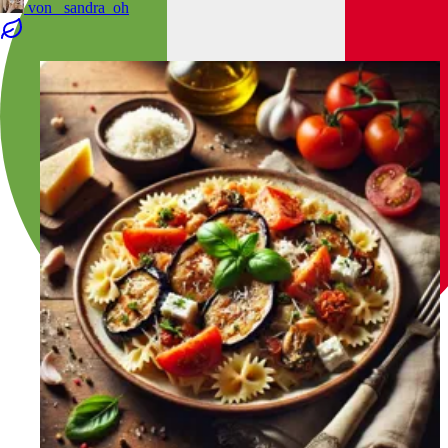
von
_sandra_oh