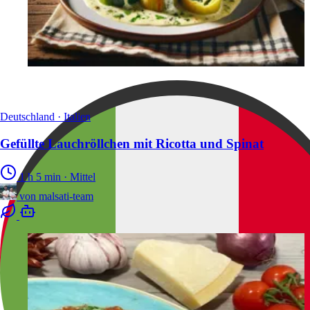
Deutschland · Italien
Gefüllte Lauchröllchen mit Ricotta und Spinat
1 h 5 min
·
Mittel
von
malsati-team