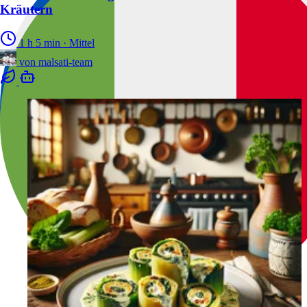
Kräutern
1 h 5 min
·
Mittel
von
malsati-team