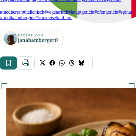
#mediterran
#italienisch
#vegetarisch
#hauptgericht
#ofengericht
#spinat
#ricotta
#aubergine
#vorspeise
#auflauf
REZEPT VON
janabamberger0