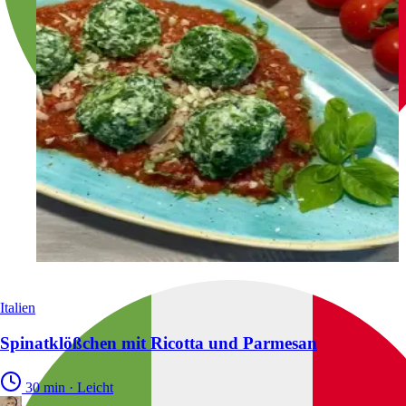
Italien
Spinatklößchen mit Ricotta und Parmesan
30 min
·
Leicht