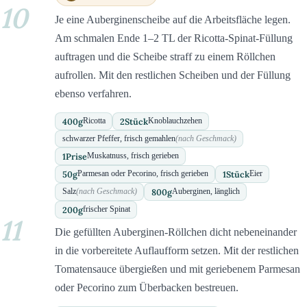
10
Je eine Auberginenscheibe auf die Arbeitsfläche legen.
Am schmalen Ende 1–2 TL der Ricotta-Spinat-Füllung
auftragen und die Scheibe straff zu einem Röllchen
aufrollen. Mit den restlichen Scheiben und der Füllung
ebenso verfahren.
400
g
2
Stück
Ricotta
Knoblauchzehen
schwarzer Pfeffer, frisch gemahlen
(nach Geschmack)
1
Prise
Muskatnuss, frisch gerieben
50
g
1
Stück
Parmesan oder Pecorino, frisch gerieben
Eier
800
g
Salz
(nach Geschmack)
Auberginen, länglich
200
g
frischer Spinat
11
Die gefüllten Auberginen-Röllchen dicht nebeneinander
in die vorbereitete Auflaufform setzen. Mit der restlichen
Tomatensauce übergießen und mit geriebenem Parmesan
oder Pecorino zum Überbacken bestreuen.