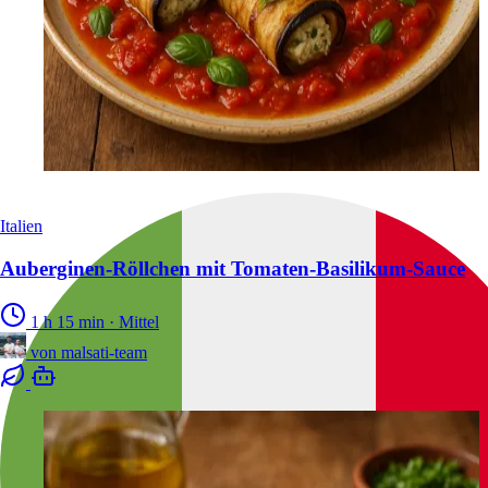
Italien
Auberginen-Röllchen mit Tomaten-Basilikum-Sauce
1 h 15 min
·
Mittel
von
malsati-team