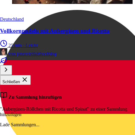
Deutschland
Vollkornnudeln mit Auberginen und Ricotta
25 min
·
Leicht
von
janesvielfaltfoodblog
Schließen
Zu Sammlung hinzufügen
"Auberginen-Röllchen mit Ricotta und Spinat" zu einer Sammlung
hinzufügen
Lade Sammlungen...