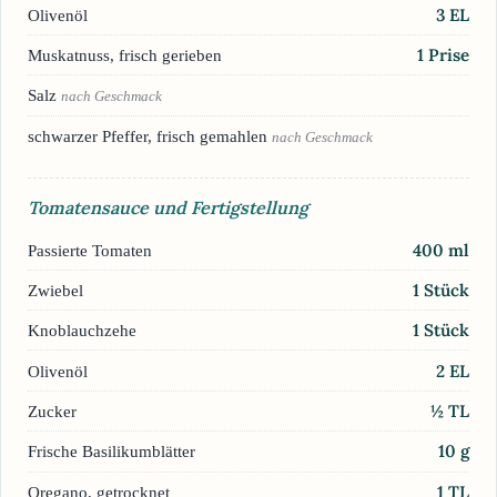
3
EL
Olivenöl
1
Prise
Muskatnuss, frisch gerieben
Salz
nach Geschmack
schwarzer Pfeffer, frisch gemahlen
nach Geschmack
Tomatensauce und Fertigstellung
400
ml
Passierte Tomaten
1
Stück
Zwiebel
1
Stück
Knoblauchzehe
2
EL
Olivenöl
½
TL
Zucker
10
g
Frische Basilikumblätter
1
TL
Oregano, getrocknet