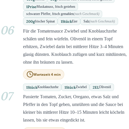
1
Prise
Muskatnuss, frisch gerieben
schwarzer Pfeffer, frisch gemahlen
(nach Geschmack)
200
g
1
Stück
frischer Spinat
Eier
Salz
(nach Geschmack)
06
Für die Tomatensauce Zwiebel und Knoblauchzehe
schälen und fein würfeln. Olivenöl in einem Topf
erhitzen, Zwiebel darin bei mittlerer Hitze 3–4 Minuten
glasig dünsten. Knoblauch zufügen und kurz mitdünsten,
ohne ihn bräunen zu lassen.
Wartezeit 4 min
1
Stück
1
Stück
2
EL
Knoblauchzehe
Zwiebel
Olivenöl
07
Passierte Tomaten, Zucker, Oregano, etwas Salz und
Pfeffer in den Topf geben, umrühren und die Sauce bei
kleiner bis mittlerer Hitze 10–15 Minuten leicht köcheln
lassen, bis sie etwas eingedickt ist.