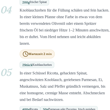
200
g
frischer Spinat
04
Knoblauchzehen für die Füllung schälen und fein hacken.
In einer kleinen Pfanne ohne Farbe in etwas von dem
bereits verwendeten Olivenöl oder einem Spritzer
frischem Öl bei niedriger Hitze 1–2 Minuten anschwitzen,
bis er duftet. Vom Herd nehmen und leicht abkühlen
lassen.
Wartezeit 2 min
2
Stück
Knoblauchzehen
05
In einer Schüssel Ricotta, gehackten Spinat,
angeschwitzten Knoblauch, geriebenen Parmesan, Ei,
Muskatnuss, Salz und Pfeffer gründlich vermengen, bis
eine homogene, cremige Masse entsteht. Abschmecken
und bei Bedarf nachwürzen.
400
g
50
g
Ricotta
Parmesan oder Pecorino, frisch gerieben