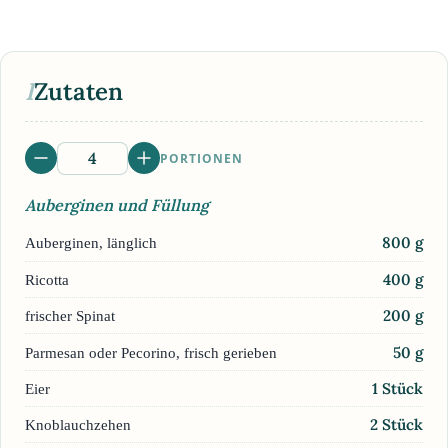
I
Zutaten
PORTIONEN
Auberginen und Füllung
800
g
Auberginen, länglich
400
g
Ricotta
200
g
frischer Spinat
50
g
Parmesan oder Pecorino, frisch gerieben
1
Stück
Eier
2
Stück
Knoblauchzehen