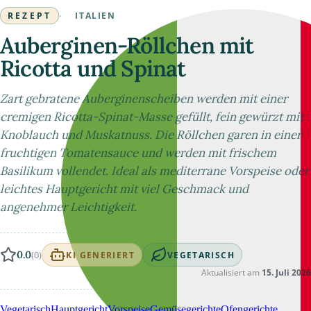
REZEPT
·
ITALIEN
Auberginen-Röllchen mit
Ricotta und Spinat
Zart gebratene Auberginenscheiben werden mit einer
cremigen Ricotta-Spinat-Masse gefüllt, fein gewürzt mit
Knoblauch und Muskatnuss. Die Röllchen garen in einer
fruchtigen Tomatensauce und werden mit frischem
Basilikum vollendet. Ideal als mediterrane Vorspeise oder
leichtes Hauptgericht mit viel Geschmack und
angenehmer Leichtigkeit.
0.0
(0)
KI GENERIERT
VEGETARISCH
Aktualisiert am
15. Juli 2026
Vegetarisch
Hauptgericht
Vorspeise
Gemüsegerichte
Ofengerichte