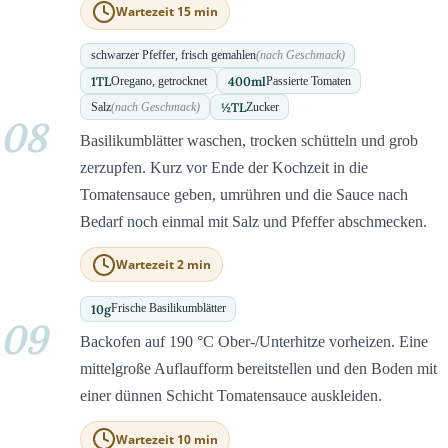
Wartezeit 15 min
schwarzer Pfeffer, frisch gemahlen
(nach Geschmack)
1
TL
400
ml
Oregano, getrocknet
Passierte Tomaten
½
TL
Salz
(nach Geschmack)
Zucker
08
Basilikumblätter waschen, trocken schütteln und grob
zerzupfen. Kurz vor Ende der Kochzeit in die
Tomatensauce geben, umrühren und die Sauce nach
Bedarf noch einmal mit Salz und Pfeffer abschmecken.
Wartezeit 2 min
10
g
Frische Basilikumblätter
09
Backofen auf 190 °C Ober-/Unterhitze vorheizen. Eine
mittelgroße Auflaufform bereitstellen und den Boden mit
einer dünnen Schicht Tomatensauce auskleiden.
Wartezeit 10 min