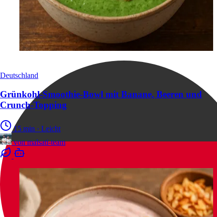
Deutschland
Grünkohl-Smoothie-Bowl mit Banane, Beeren und
Crunch-Topping
15 min
·
Leicht
von
malsati-team