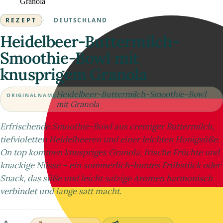
Granola
REZEPT
·
DEUTSCHLAND
Heidelbeer-Buttermilch-
Smoothie-Bowl mit
knusprigem Granola
Heidelbeer-Buttermilch-Smoothie-Bowl
ORIGINALNAME
mit Granola
Erfrischende Smoothie-Bowl aus cremiger Buttermilch,
tiefvioletten Heidelbeeren und einer leichten Honigsüße.
On top kommen knuspriges Granola, frische Früchte und
knackige Nüsse – ein sommerlich-buntes Frühstück oder
Snack, das süße und leicht salzige Aromen harmonisch
verbindet und lange satt macht.