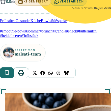
0.0
(0)
KI GENERIERT
VEGETARISCH
Aktualisiert am
16. Juli 2026
Frühstück
Gesunde Küche
Bowls
Süßspeise
#smoothie-bowl
#sommer
#brunch
#granola
#snack
#buttermilch
#heidelbeeren
#frühstück
REZEPT VON
malsati-team