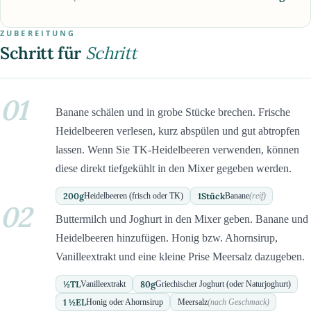
ZUBEREITUNG
Schritt für
Schritt
01
Banane schälen und in grobe Stücke brechen. Frische
Heidelbeeren verlesen, kurz abspülen und gut abtropfen
lassen. Wenn Sie TK-Heidelbeeren verwenden, können
diese direkt tiefgekühlt in den Mixer gegeben werden.
200
g
1
Stück
Heidelbeeren (frisch oder TK)
Banane
(reif)
02
Buttermilch und Joghurt in den Mixer geben. Banane und
Heidelbeeren hinzufügen. Honig bzw. Ahornsirup,
Vanilleextrakt und eine kleine Prise Meersalz dazugeben.
½
TL
80
g
Vanilleextrakt
Griechischer Joghurt (oder Naturjoghurt)
1 ½
EL
Honig oder Ahornsirup
Meersalz
(nach Geschmack)