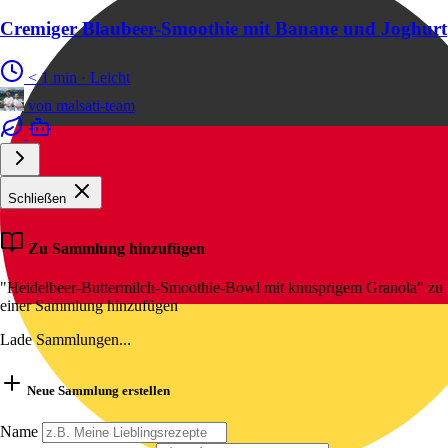
Cremiger Blaubeer-Smoothie mit Banane und Joghurt
< 1 min
·
Leicht
von
malsati-team
Schließen
Zu Sammlung hinzufügen
"Heidelbeer-Buttermilch-Smoothie-Bowl mit knusprigem Granola" zu
einer Sammlung hinzufügen
Lade Sammlungen...
Neue Sammlung erstellen
Name