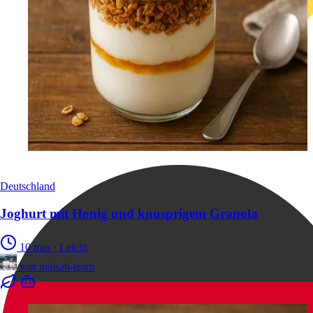
Deutschland
Joghurt mit Honig und knusprigem Granola
10 min
·
Leicht
von
malsati-team