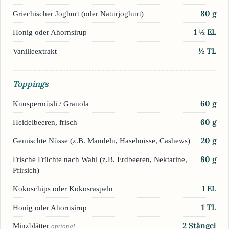
80
g
Griechischer Joghurt (oder Naturjoghurt)
1 ½
EL
Honig oder Ahornsirup
½
TL
Vanilleextrakt
Toppings
60
g
Knuspermüsli / Granola
60
g
Heidelbeeren, frisch
20
g
Gemischte Nüsse (z.B. Mandeln, Haselnüsse, Cashews)
80
g
Frische Früchte nach Wahl (z.B. Erdbeeren, Nektarine,
Pfirsich)
1
EL
Kokoschips oder Kokosraspeln
1
TL
Honig oder Ahornsirup
2
Stängel
Minzblätter
optional