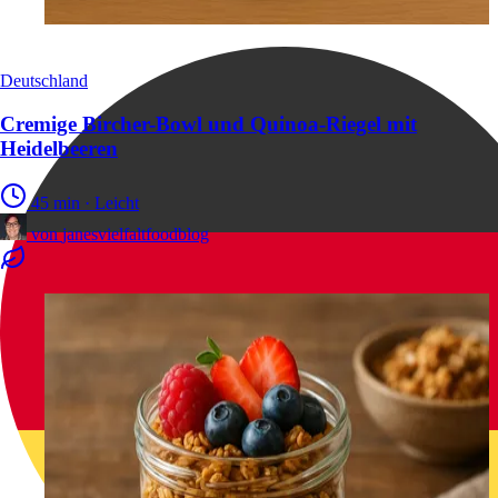
Deutschland
Cremige Bircher-Bowl und Quinoa-Riegel mit
Heidelbeeren
45 min
·
Leicht
von
janesvielfaltfoodblog