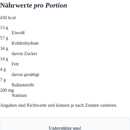
Nährwerte
pro Portion
430
kcal
13 g
Eiweiß
57 g
Kohlenhydrate
34 g
davon Zucker
14 g
Fett
4 g
davon gesättigt
7 g
Ballaststoffe
200 mg
Natrium
Angaben sind Richtwerte und können je nach Zutaten variieren.
Unterstütze uns!