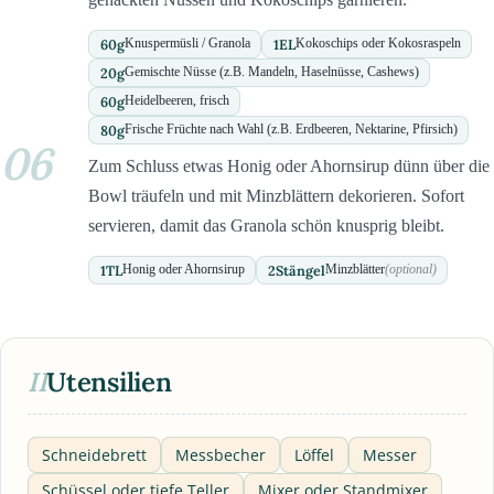
60
g
1
EL
Knuspermüsli / Granola
Kokoschips oder Kokosraspeln
20
g
Gemischte Nüsse (z.B. Mandeln, Haselnüsse, Cashews)
60
g
Heidelbeeren, frisch
80
g
Frische Früchte nach Wahl (z.B. Erdbeeren, Nektarine, Pfirsich)
06
Zum Schluss etwas Honig oder Ahornsirup dünn über die
Bowl träufeln und mit Minzblättern dekorieren. Sofort
servieren, damit das Granola schön knusprig bleibt.
1
TL
2
Stängel
Honig oder Ahornsirup
Minzblätter
(optional)
II
Utensilien
Schneidebrett
Messbecher
Löffel
Messer
Schüssel oder tiefe Teller
Mixer oder Standmixer