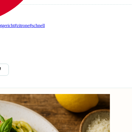
tgericht
#zitrone
#schnell