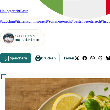
Hauptgericht
Pasta
#zucchini
#italienisch inspiriert
#sommergericht
#pasta
#vegetarisch
#haup
REZEPT VON
malsati-team
Speichern
Drucken
Teilen