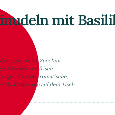
inudeln mit Basil
äure, sautierter Zucchini,
es Olivenöl und frisch
orgen für eine aromatische,
ger als 30 Minuten auf dem Tisch