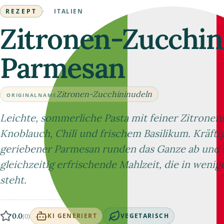
REZEPT
·
ITALIEN
Zitronen-Zucchin
Parmesan
Zitronen-Zucchininudeln
ORIGINALNAME
Leichte, sommerliche Pasta mit feiner Zitronens
Knoblauch, Chili und frischem Basilikum. Kräftig
geriebener Parmesan runden das Ganze ab und s
gleichzeitig erfrischende Mahlzeit, die in weni
steht.
0.0
(0)
KI GENERIERT
VEGETARISCH