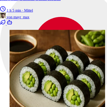
1 h 5 min
·
Mittel
von
mayr_max