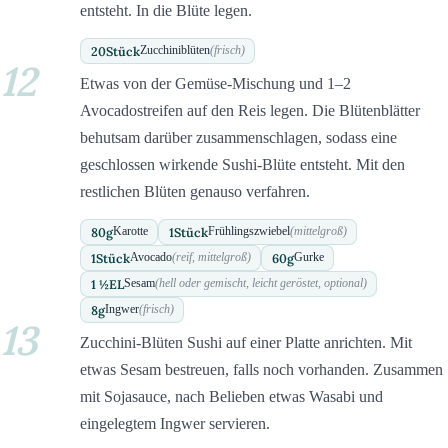
entsteht. In die Blüte legen.
20
Stück
Zucchiniblüten
(frisch)
12
Etwas von der Gemüse-Mischung und 1–2
Avocadostreifen auf den Reis legen. Die Blütenblätter
behutsam darüber zusammenschlagen, sodass eine
geschlossen wirkende Sushi-Blüte entsteht. Mit den
restlichen Blüten genauso verfahren.
80
g
1
Stück
Karotte
Frühlingszwiebel
(mittelgroß)
1
Stück
60
g
Avocado
(reif, mittelgroß)
Gurke
1 ½
EL
Sesam
(hell oder gemischt, leicht geröstet, optional)
8
g
Ingwer
(frisch)
13
Zucchini-Blüten Sushi auf einer Platte anrichten. Mit
etwas Sesam bestreuen, falls noch vorhanden. Zusammen
mit Sojasauce, nach Belieben etwas Wasabi und
eingelegtem Ingwer servieren.