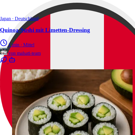
Japan · Deutschland
Quinoa-Sushi mit Limetten-Dressing
1 min
·
Mittel
von
malsati-team