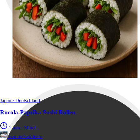
Japan · Deutschland
Rucola-Paprika-Sushi-Rollen
1 min
·
Mittel
von
malsati-team