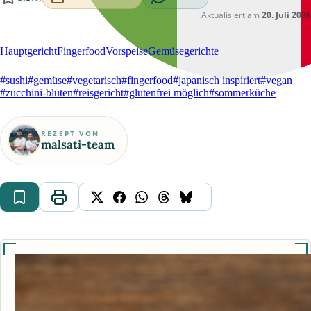
Aktualisiert am
20. Juli 2026
Hauptgericht
Fingerfood
Vorspeise
Gemüsegerichte
#sushi
#gemüse
#vegetarisch
#fingerfood
#japanisch inspiriert
#vegan
#zucchini-blüten
#reisgericht
#glutenfrei möglich
#sommerküche
REZEPT VON
malsati-team