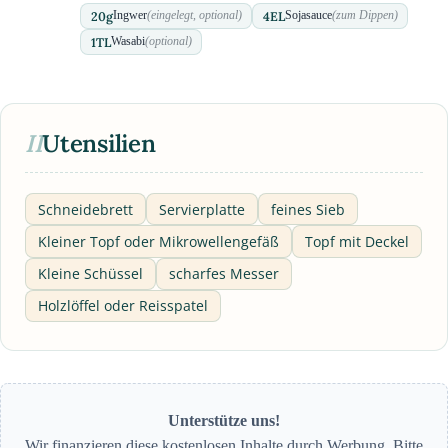
20
g
4
EL
Ingwer
(eingelegt, optional)
Sojasauce
(zum Dippen)
1
TL
Wasabi
(optional)
II
Utensilien
Schneidebrett
Servierplatte
feines Sieb
Kleiner Topf oder Mikrowellengefäß
Topf mit Deckel
Kleine Schüssel
scharfes Messer
Holzlöffel oder Reisspatel
Unterstütze uns!
Wir finanzieren diese kostenlosen Inhalte durch Werbung. Bitte