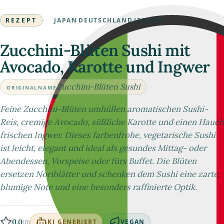
REZEPT
·
JAPAN
·
DEUTSCHLAND
·
ITALIEN
Zucchini-Blüten Sushi mit
Avocado, Karotte und Ingwer
Zucchini-Blüten Sushi
ORIGINALNAME
Feine Zucchini-Blüten umhüllen aromatischen Sushi-
Reis, cremige Avocado, süßliche Karotte und einen Hauch
frischen Ingwer. Dieses farbenfrohe, vegetarische Sushi
ist leicht, elegant und ideal als gesundes Mittag- oder
Abendessen, Vorspeise oder fürs Buffet. Die Blüten
ersetzen Noriblätter und schenken dem Sushi eine zarte,
blumige Note und eine besonders raffinierte Optik.
0.0
(0)
KI GENERIERT
VEGAN