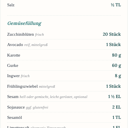
½
TL
Salz
Gemüsefüllung
20
Stück
Zucchiniblüten
frisch
1
Stück
Avocado
reif, mittelgroß
80
g
Karotte
60
g
Gurke
8
g
Ingwer
frisch
1
Stück
Frühlingszwiebel
mittelgroß
1 ½
EL
Sesam
hell oder gemischt, leicht geröstet, optional
2
EL
Sojasauce
ggf. glutenfrei
1
TL
Sesamöl
1
EL
Limettensaft
alternativ Zitronensaft