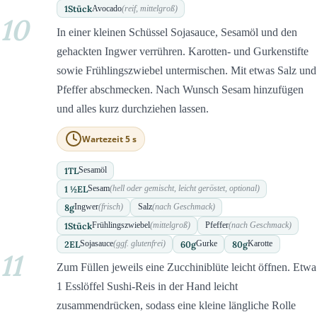
1
Stück
Avocado
(reif, mittelgroß)
10
In einer kleinen Schüssel Sojasauce, Sesamöl und den
gehackten Ingwer verrühren. Karotten- und Gurkenstifte
sowie Frühlingszwiebel untermischen. Mit etwas Salz und
Pfeffer abschmecken. Nach Wunsch Sesam hinzufügen
und alles kurz durchziehen lassen.
Wartezeit 5 s
1
TL
Sesamöl
1 ½
EL
Sesam
(hell oder gemischt, leicht geröstet, optional)
8
g
Ingwer
(frisch)
Salz
(nach Geschmack)
1
Stück
Frühlingszwiebel
(mittelgroß)
Pfeffer
(nach Geschmack)
2
EL
60
g
80
g
Sojasauce
(ggf. glutenfrei)
Gurke
Karotte
11
Zum Füllen jeweils eine Zucchiniblüte leicht öffnen. Etwa
1 Esslöffel Sushi-Reis in der Hand leicht
zusammendrücken, sodass eine kleine längliche Rolle