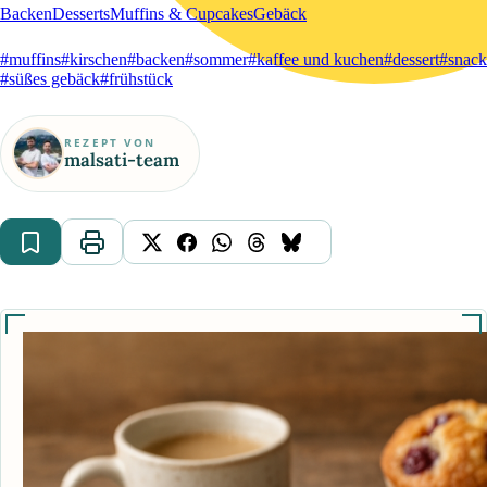
Backen
Desserts
Muffins & Cupcakes
Gebäck
#muffins
#kirschen
#backen
#sommer
#kaffee und kuchen
#dessert
#snack
#süßes gebäck
#frühstück
REZEPT VON
malsati-team