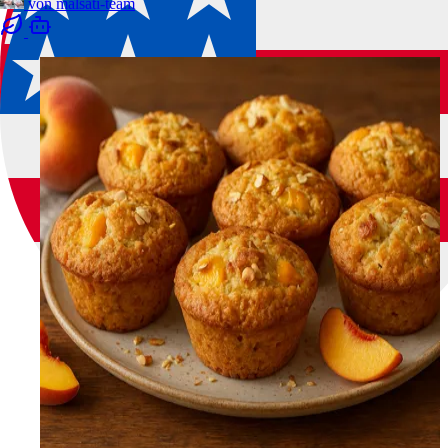
von
malsati-team