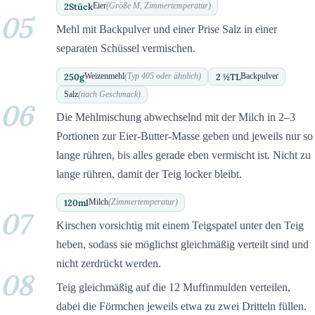
2
Stück
Eier
(Größe M, Zimmertemperatur)
05
Mehl mit Backpulver und einer Prise Salz in einer
separaten Schüssel vermischen.
250
g
2 ½
TL
Weizenmehl
(Typ 405 oder ähnlich)
Backpulver
Salz
(nach Geschmack)
06
Die Mehlmischung abwechselnd mit der Milch in 2–3
Portionen zur Eier-Butter-Masse geben und jeweils nur so
lange rühren, bis alles gerade eben vermischt ist. Nicht zu
lange rühren, damit der Teig locker bleibt.
120
ml
Milch
(Zimmertemperatur)
07
Kirschen vorsichtig mit einem Teigspatel unter den Teig
heben, sodass sie möglichst gleichmäßig verteilt sind und
nicht zerdrückt werden.
08
Teig gleichmäßig auf die 12 Muffinmulden verteilen,
dabei die Förmchen jeweils etwa zu zwei Dritteln füllen.