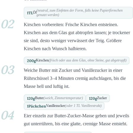
(neutral, zum Einfetten der Form, falls keine Papierförmchen
1
TL
Öl
genutzt werden)
02
Kirschen vorbereiten: Frische Kirschen entsteinen.
Kirschen aus dem Glas gut abtropfen lassen; je trockener
sie sind, desto weniger verwässert der Teig. Größere
Kirschen nach Wunsch halbieren.
200
g
Kirschen
(frisch oder aus dem Glas, ohne Steine, gut abgetropft)
03
Weiche Butter mit Zucker und Vanillezucker in einer
Rührschüssel 3–4 Minuten cremig aufschlagen, bis die
Masse hell und luftig ist.
120
g
120
g
Butter
(weich, Zimmertemperatur)
Zucker
1
Päckchen
Vanillezucker
(oder 1 TL Vanilleextrakt)
04
Eier einzeln zur Butter-Zucker-Masse geben und jeweils
gut unterrühren, bis eine glatte, cremige Masse entsteht.