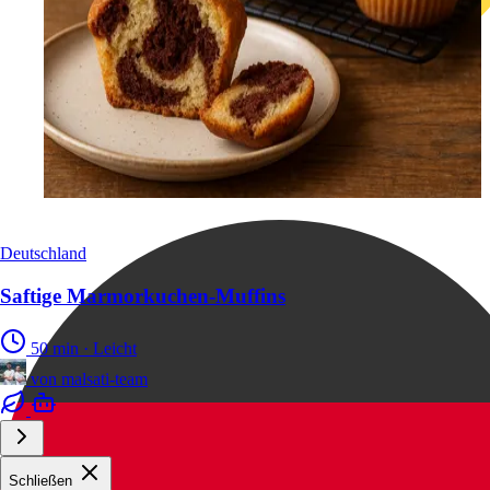
Deutschland
Saftige Marmorkuchen-Muffins
50 min
·
Leicht
von
malsati-team
Schließen