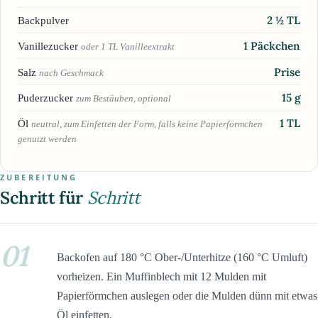
2 ½
TL
Backpulver
1
Päckchen
Vanillezucker
oder 1 TL Vanilleextrakt
Prise
Salz
nach Geschmack
15
g
Puderzucker
zum Bestäuben, optional
1
TL
Öl
neutral, zum Einfetten der Form, falls keine Papierförmchen
genutzt werden
ZUBEREITUNG
Schritt für
Schritt
01
Backofen auf 180 °C Ober-/Unterhitze (160 °C Umluft)
vorheizen. Ein Muffinblech mit 12 Mulden mit
Papierförmchen auslegen oder die Mulden dünn mit etwas
Öl einfetten.