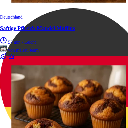
Deutschland
Saftige Pfirsich-Mandel-Muffins
57 min
·
Leicht
von
malsati-team