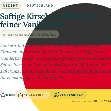
REZEPT
·
DEUTSCHLAND
Saftige Kirsch-Muffins mit
feiner Vanillenote
Kirsch-Muffins
ORIGINALNAME
Lockere, buttrige Kirsch-Muffins mit vielen saftigen
Kirschen und einer feinen Vanillenote. Der Teig bleibt
wunderbar weich, die Frucht sorgt für Frische und leichte
Säure. Ideal zum Nachmittagskaffee, fürs Buffet oder als
süßer Snack zum Mitnehmen – schnell gemacht und auch
für Backanfänger gut gelingsicher.
0.0
(0)
KI GENERIERT
VEGETARISCH
Aktualisiert am
20. Juli 2026