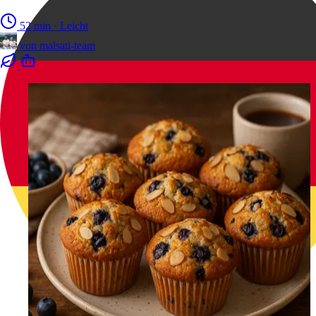
52 min
·
Leicht
von
malsati-team