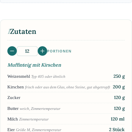
I
Zutaten
PORTIONEN
Muffinteig mit Kirschen
250
g
Weizenmehl
Typ 405 oder ähnlich
200
g
Kirschen
frisch oder aus dem Glas, ohne Steine, gut abgetropft
120
g
Zucker
120
g
Butter
weich, Zimmertemperatur
120
ml
Milch
Zimmertemperatur
2
Stück
Eier
Größe M, Zimmertemperatur