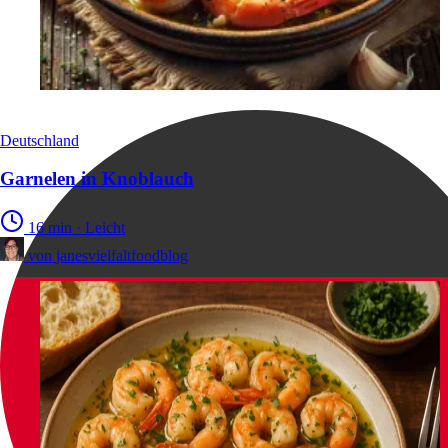
Deutschland
Garnelen in Knoblauch
16 min
·
Leicht
von
janesvielfaltfoodblog