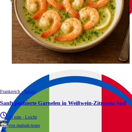
Frankreich · Nauru
Sanft pochierte Garnelen in Weißwein-Zitronen-Sud
30 min
·
Leicht
von
malsati-team