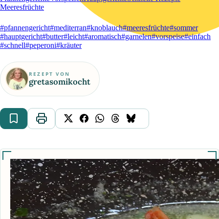
Meeresfrüchte
#pfannengericht
#mediterran
#knoblauch
#meeresfrüchte
#sommer
#hauptgericht
#butter
#leicht
#aromatisch
#garnelen
#vorspeise
#einfach
#schnell
#peperoni
#kräuter
REZEPT VON
gretasomikocht