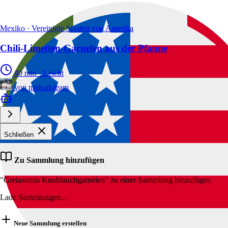
Mexiko · Vereinigte Staaten von Amerika
Chili-Limetten-Garnelen aus der Pfanne
40 min
·
Leicht
von
malsati-team
Schließen
Zu Sammlung hinzufügen
"Gretasomis Knoblauchgarnelen" zu einer Sammlung hinzufügen
Lade Sammlungen...
Neue Sammlung erstellen