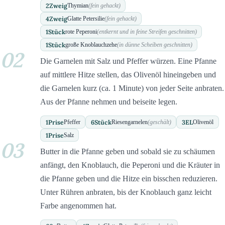
2
Zweig
Thymian
(fein gehackt)
4
Zweig
Glatte Petersilie
(fein gehackt)
1
Stück
rote Peperoni
(entkernt und in feine Streifen geschnitten)
1
Stück
große Knoblauchzehe
(in dünne Scheiben geschnitten)
02
Die Garnelen mit Salz und Pfeffer würzen. Eine Pfanne
auf mittlere Hitze stellen, das Olivenöl hineingeben und
die Garnelen kurz (ca. 1 Minute) von jeder Seite anbraten.
Aus der Pfanne nehmen und beiseite legen.
1
Prise
6
Stück
3
EL
Pfeffer
Riesengarnelen
(geschält)
Olivenöl
1
Prise
Salz
03
Butter in die Pfanne geben und sobald sie zu schäumen
anfängt, den Knoblauch, die Peperoni und die Kräuter in
die Pfanne geben und die Hitze ein bisschen reduzieren.
Unter Rühren anbraten, bis der Knoblauch ganz leicht
Farbe angenommen hat.