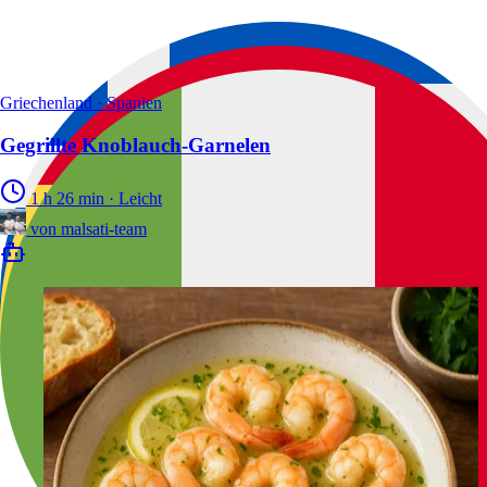
Griechenland · Spanien
Gegrillte Knoblauch-Garnelen
1 h 26 min
·
Leicht
von
malsati-team