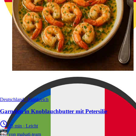
Deutschland · Frankreich
Garnelen in Knoblauchbutter mit Petersilie
25 min
·
Leicht
von
malsati-team