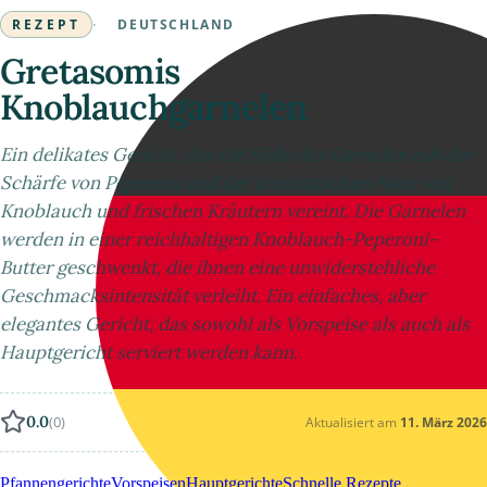
REZEPT
·
DEUTSCHLAND
Gretasomis
Knoblauchgarnelen
Ein delikates Gericht, das die Süße der Garnelen mit der
Schärfe von Peperoni und der aromatischen Note von
Knoblauch und frischen Kräutern vereint. Die Garnelen
werden in einer reichhaltigen Knoblauch-Peperoni-
Butter geschwenkt, die ihnen eine unwiderstehliche
Geschmacksintensität verleiht. Ein einfaches, aber
elegantes Gericht, das sowohl als Vorspeise als auch als
Hauptgericht serviert werden kann.
0.0
(0)
Aktualisiert am
11. März 2026
Pfannengerichte
Vorspeisen
Hauptgerichte
Schnelle Rezepte