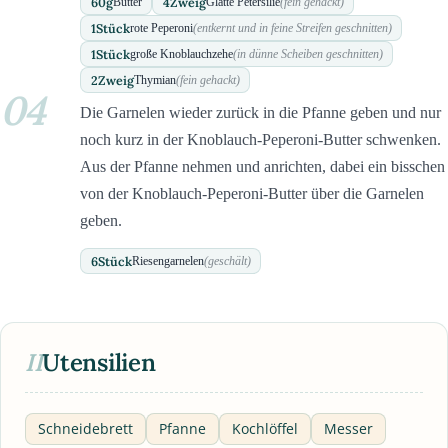
60
g
4
Zweig
Butter
Glatte Petersilie
(fein gehackt)
1
Stück
rote Peperoni
(entkernt und in feine Streifen geschnitten)
1
Stück
große Knoblauchzehe
(in dünne Scheiben geschnitten)
2
Zweig
Thymian
(fein gehackt)
04
Die Garnelen wieder zurück in die Pfanne geben und nur
noch kurz in der Knoblauch-Peperoni-Butter schwenken.
Aus der Pfanne nehmen und anrichten, dabei ein bisschen
von der Knoblauch-Peperoni-Butter über die Garnelen
geben.
6
Stück
Riesengarnelen
(geschält)
II
Utensilien
Schneidebrett
Pfanne
Kochlöffel
Messer