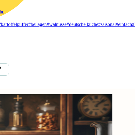
he
#kartoffelpuffer
#beilagen
#walnüsse
#deutsche küche
#saisonal
#einfach
#