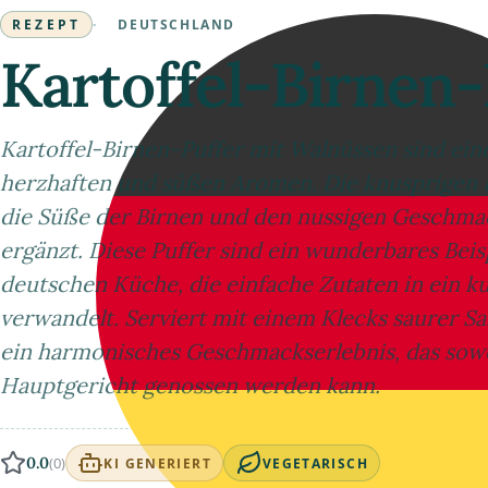
REZEPT
·
DEUTSCHLAND
Kartoffel-Birnen
Kartoffel-Birnen-Puffer mit Walnüssen sind eine
herzhaften und süßen Aromen. Die knusprigen 
die Süße der Birnen und den nussigen Geschma
ergänzt. Diese Puffer sind ein wunderbares Beispi
deutschen Küche, die einfache Zutaten in ein k
verwandelt. Serviert mit einem Klecks saurer Sa
ein harmonisches Geschmackserlebnis, das sowohl
Hauptgericht genossen werden kann.
0.0
(0)
KI GENERIERT
VEGETARISCH