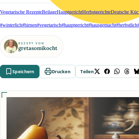
Vegetarische Rezepte
Beilage
Hauptgericht
Herbstgerichte
Deutsche Küc
#winterlich
#birnen
#vegetarisch
#hauptgericht
#hausgemacht
#herbstlich
REZEPT VON
gretasomikocht
Speichern
Drucken
Teilen