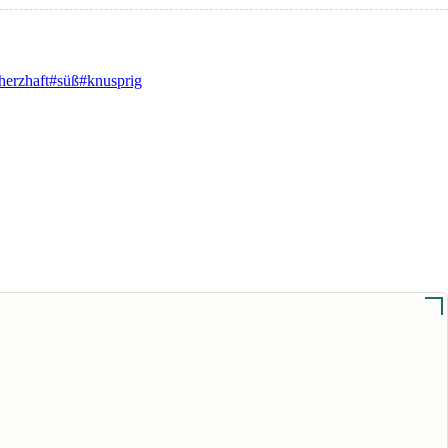
herzhaft
#süß
#knusprig