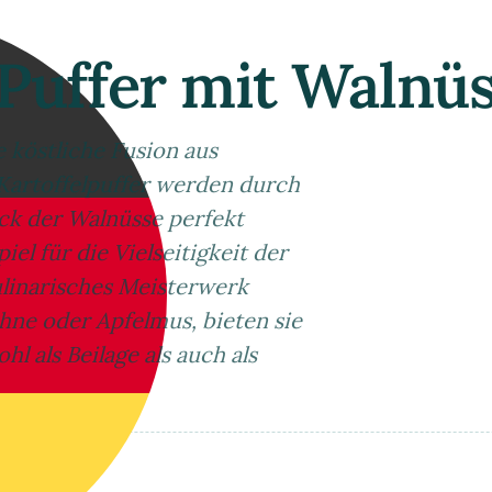
-Puffer mit Walnü
 köstliche Fusion aus
Kartoffelpuffer werden durch
ck der Walnüsse perfekt
el für die Vielseitigkeit der
ulinarisches Meisterwerk
hne oder Apfelmus, bieten sie
 als Beilage als auch als