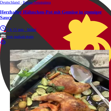
Deutschland · Papua-Neuguinea
Herzhafter Hähnchen-Pot mit Gemüse in cremiger
Sauce
1 h 15 min
·
Mittel
von
malsati-team