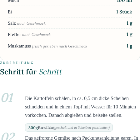
100
ml
Milch
1
Stück
Ei
1
g
Salz
nach Geschmack
1
g
Pfeffer
nach Geschmack
1
g
Muskatnuss
frisch gerieben nach Geschmack
ZUBEREITUNG
Schritt für
Schritt
01
Die Kartoffeln schälen, in ca. 0,5 cm dicke Scheiben
schneiden und in einem Topf mit Wasser für 10 Minuten
vorkochen. Danach abgießen und beiseite stellen.
300
g
Kartoffeln
(geschält und in Scheiben geschnitten)
02
Das gefrorene Gemüse nach Packungsanleitung garen. In