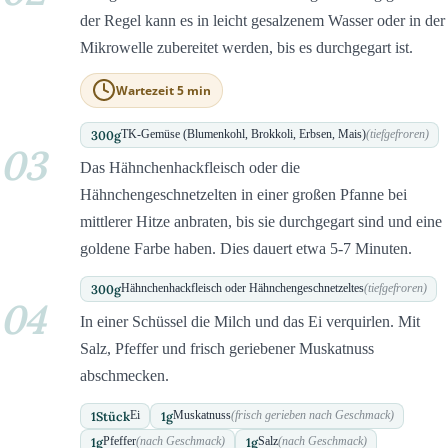
der Regel kann es in leicht gesalzenem Wasser oder in der
Mikrowelle zubereitet werden, bis es durchgegart ist.
Wartezeit 5 min
300
g
TK-Gemüse (Blumenkohl, Brokkoli, Erbsen, Mais)
(tiefgefroren)
03
Das Hähnchenhackfleisch oder die
Hähnchengeschnetzelten in einer großen Pfanne bei
mittlerer Hitze anbraten, bis sie durchgegart sind und eine
goldene Farbe haben. Dies dauert etwa 5-7 Minuten.
300
g
Hähnchenhackfleisch oder Hähnchengeschnetzeltes
(tiefgefroren)
04
In einer Schüssel die Milch und das Ei verquirlen. Mit
Salz, Pfeffer und frisch geriebener Muskatnuss
abschmecken.
1
Stück
1
g
Ei
Muskatnuss
(frisch gerieben nach Geschmack)
1
g
1
g
Pfeffer
(nach Geschmack)
Salz
(nach Geschmack)