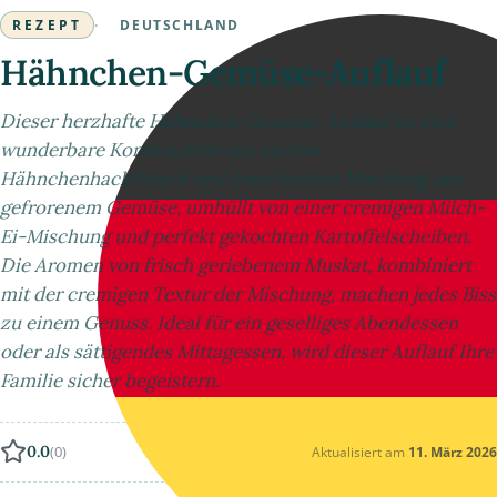
REZEPT
·
DEUTSCHLAND
Hähnchen-Gemüse-Auflauf
Dieser herzhafte Hähnchen-Gemüse-Auflauf ist eine
wunderbare Kombination aus zartem
Hähnchenhackfleisch und einer bunten Mischung aus
gefrorenem Gemüse, umhüllt von einer cremigen Milch-
Ei-Mischung und perfekt gekochten Kartoffelscheiben.
Die Aromen von frisch geriebenem Muskat, kombiniert
mit der cremigen Textur der Mischung, machen jedes Biss
zu einem Genuss. Ideal für ein geselliges Abendessen
oder als sättigendes Mittagessen, wird dieser Auflauf Ihre
Familie sicher begeistern.
0.0
(0)
Aktualisiert am
11. März 2026