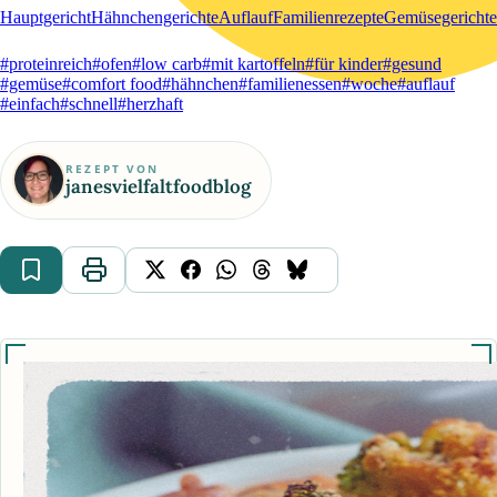
Hauptgericht
Hähnchengerichte
Auflauf
Familienrezepte
Gemüsegerichte
#proteinreich
#ofen
#low carb
#mit kartoffeln
#für kinder
#gesund
#gemüse
#comfort food
#hähnchen
#familienessen
#woche
#auflauf
#einfach
#schnell
#herzhaft
REZEPT VON
janesvielfaltfoodblog