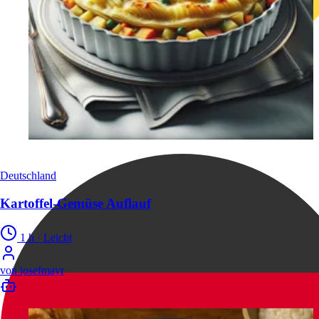
Deutschland
Kartoffel-Gemüse Auflauf
1 h
·
Leicht
von
josefmayr