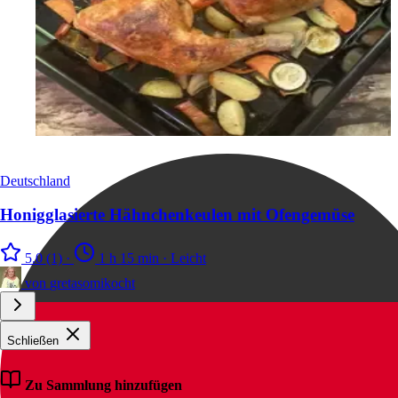
Deutschland
Honigglasierte Hähnchenkeulen mit Ofengemüse
5.0
(1)
·
1 h 15 min
·
Leicht
von
gretasomikocht
Schließen
Zu Sammlung hinzufügen