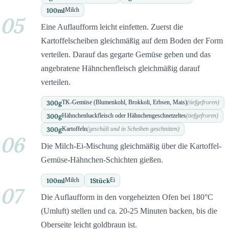
100
ml
Milch
05
Eine Auflaufform leicht einfetten. Zuerst die
Kartoffelscheiben gleichmäßig auf dem Boden der Form
verteilen. Darauf das gegarte Gemüse geben und das
angebratene Hähnchenfleisch gleichmäßig darauf
verteilen.
300
g
TK-Gemüse (Blumenkohl, Brokkoli, Erbsen, Mais)
(tiefgefroren)
300
g
Hähnchenhackfleisch oder Hähnchengeschnetzeltes
(tiefgefroren)
300
g
Kartoffeln
(geschält und in Scheiben geschnitten)
06
Die Milch-Ei-Mischung gleichmäßig über die Kartoffel-
Gemüse-Hähnchen-Schichten gießen.
100
ml
1
Stück
Milch
Ei
07
Die Auflaufform in den vorgeheizten Ofen bei 180°C
(Umluft) stellen und ca. 20-25 Minuten backen, bis die
Oberseite leicht goldbraun ist.