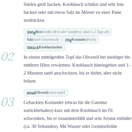
Stielen grob hacken. Knoblauch schälen und sehr fein
hacken oder mit etwas Salz im Mörser zu einer Paste
zerdrücken.
300
g
Brot
(weißes Brot oder Landbrot, ideal 1–2 Tage alt)
20
g
Salz
(nach Geschmack)
Koriander
(frisch)
5
Stück
Knoblauchzehen
02
In einem mittelgroßen Topf das Olivenöl bei niedriger bis
mittlerer Hitze erwärmen. Knoblauch hineingeben und 1–
2 Minuten sanft anschwitzen, bis er duftet, aber nicht
bräunt.
60
ml
Olivenöl
(extra nativ)
03
Gehackten Koriander (etwas für die Garnitur
zurückbehalten) kurz mit dem Knoblauch im Öl
schwenken, bis er zusammenfällt und sein Aroma entfaltet
(ca. 30 Sekunden). Mit Wasser oder Gemüsebrühe