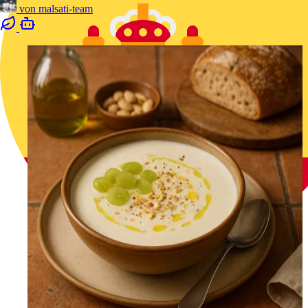
von
malsati-team