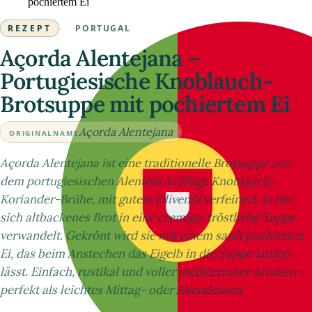
pochiertem Ei
REZEPT
·
PORTUGAL
Açorda Alentejana –
Portugiesische Knoblauch-
Brotsuppe mit pochiertem Ei
Açorda Alentejana
ORIGINALNAME
Açorda Alentejana ist eine traditionelle Brotsuppe aus
dem portugiesischen Alentejo: kräftige Knoblauch-
Koriander-Brühe, mit gutem Olivenöl verfeinert, in der
sich altbackenes Brot in eine cremige, tröstliche Suppe
verwandelt. Gekrönt wird sie mit einem sanft pochierten
Ei, das beim Anstechen das Eigelb in die Suppe laufen
lässt. Einfach, rustikal und voller mediterraner Aromen –
perfekt als leichtes Mittag- oder Abendessen.