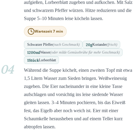
aufgießen, Lorbeerblatt zugeben und aufkochen. Mit Salz
und schwarzem Pfeffer würzen. Hitze reduzieren und die
Suppe 5–10 Minuten leise köcheln lassen.
Wartezeit 7 min
20
g
Schwarzer Pfeffer
(nach Geschmack)
Koriander
(frisch)
1200
ml
Wasser
(oder milde Gemüsebrühe für mehr Geschmack)
1
Stück
Lorbeerblatt
04
Während die Suppe köchelt, einen zweiten Topf mit etwa
1,5 Litern Wasser zum Sieden bringen. Weißweinessig
zugeben. Die Eier nacheinander in eine kleine Tasse
aufschlagen und vorsichtig ins leise siedende Wasser
gleiten lassen. 3–4 Minuten pochieren, bis das Eiweiß
fest, das Eigelb aber noch weich ist. Eier mit einer
Schaumkelle herausheben und auf einem Teller kurz
abtropfen lassen.