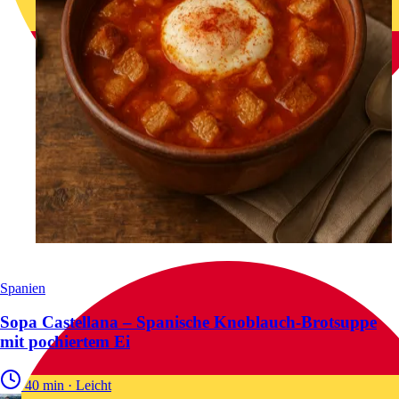
Spanien
Sopa Castellana – Spanische Knoblauch-Brotsuppe
mit pochiertem Ei
40 min
·
Leicht