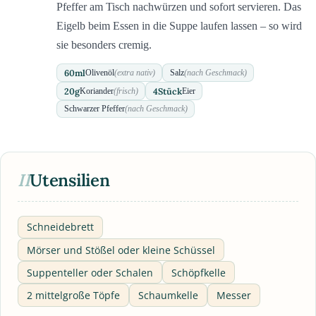
Pfeffer am Tisch nachwürzen und sofort servieren. Das
Eigelb beim Essen in die Suppe laufen lassen – so wird
sie besonders cremig.
60
ml
Olivenöl
(extra nativ)
Salz
(nach Geschmack)
20
g
4
Stück
Koriander
(frisch)
Eier
Schwarzer Pfeffer
(nach Geschmack)
II
Utensilien
Schneidebrett
Mörser und Stößel oder kleine Schüssel
Suppenteller oder Schalen
Schöpfkelle
2 mittelgroße Töpfe
Schaumkelle
Messer