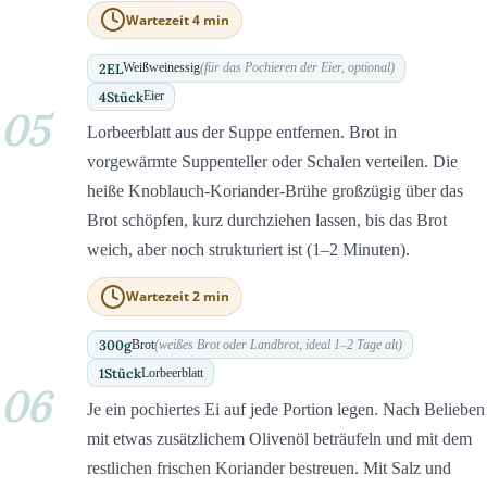
Wartezeit 4 min
2
EL
Weißweinessig
(für das Pochieren der Eier, optional)
4
Stück
Eier
05
Lorbeerblatt aus der Suppe entfernen. Brot in
vorgewärmte Suppenteller oder Schalen verteilen. Die
heiße Knoblauch-Koriander-Brühe großzügig über das
Brot schöpfen, kurz durchziehen lassen, bis das Brot
weich, aber noch strukturiert ist (1–2 Minuten).
Wartezeit 2 min
300
g
Brot
(weißes Brot oder Landbrot, ideal 1–2 Tage alt)
1
Stück
Lorbeerblatt
06
Je ein pochiertes Ei auf jede Portion legen. Nach Belieben
mit etwas zusätzlichem Olivenöl beträufeln und mit dem
restlichen frischen Koriander bestreuen. Mit Salz und