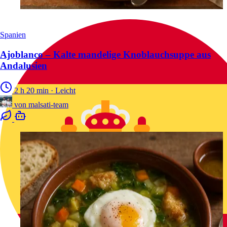
Spanien
Ajoblanco – Kalte mandelige Knoblauchsuppe aus
Andalusien
2 h 20 min
·
Leicht
von
malsati-team