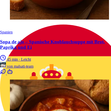
Spanien
Sopa de ajo – Spanische Knoblauchsuppe mit Brot,
Paprika und Ei
45 min
·
Leicht
von
malsati-team