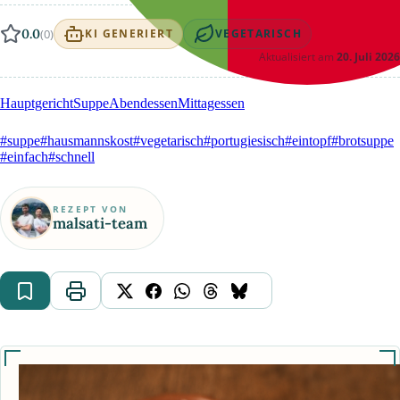
0.0
(0)
KI GENERIERT
VEGETARISCH
Aktualisiert am
20. Juli 2026
Hauptgericht
Suppe
Abendessen
Mittagessen
#suppe
#hausmannskost
#vegetarisch
#portugiesisch
#eintopf
#brotsuppe
#einfach
#schnell
REZEPT VON
malsati-team