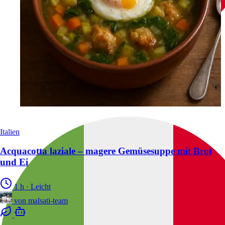
Italien
Acquacotta laziale – magere Gemüsesuppe mit Brot
und Ei
1 h
·
Leicht
von
malsati-team