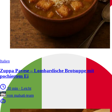
Italien
Zuppa Pavese – Lombardische Brotsuppe mit
pochiertem Ei
30 min
·
Leicht
von
malsati-team