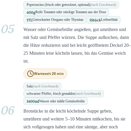
Peperoncino (frisch oder getrocknet, optional)
(nach Geschmack)
400
g
Reife Tomaten oder stückige Tomaten aus der Dose
1
TL
1
Stück
Getrockneter Oregano oder Thymian
Lorbeerblatt
05
Wasser oder Gemüsebrühe angießen, gut umrühren und
mit Salz und Pfeffer würzen. Die Suppe aufkochen, dann
die Hitze reduzieren und bei leicht geöffnetem Deckel 20–
25 Minuten leise köcheln lassen, bis das Gemüse weich
ist.
Wartezeit 20 min
Salz
(nach Geschmack)
schwarzer Pfeffer, frisch gemahlen
(nach Geschmack)
1400
ml
Wasser oder milde Gemüsebrühe
06
Brotstücke in die leicht köchelnde Suppe geben,
umrühren und weitere 5–10 Minuten mitkochen, bis sie
sich vollgesogen haben und eine sämige, aber noch