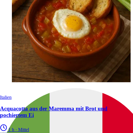
Italien
Acquacotta aus der Maremma mit Brot und
pochiertem Ei
1 h
·
Mittel