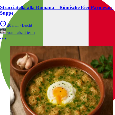
Stracciatella alla Romana – Römische Eier-Parmesan-
Suppe
20 min
·
Leicht
von
malsati-team