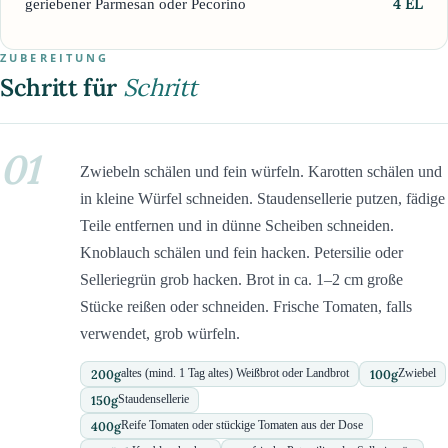
4
EL
geriebener Parmesan oder Pecorino
ZUBEREITUNG
Schritt für
Schritt
01
Zwiebeln schälen und fein würfeln. Karotten schälen und
in kleine Würfel schneiden. Staudensellerie putzen, fädige
Teile entfernen und in dünne Scheiben schneiden.
Knoblauch schälen und fein hacken. Petersilie oder
Selleriegrün grob hacken. Brot in ca. 1–2 cm große
Stücke reißen oder schneiden. Frische Tomaten, falls
verwendet, grob würfeln.
200
g
100
g
altes (mind. 1 Tag altes) Weißbrot oder Landbrot
Zwiebel
150
g
Staudensellerie
400
g
Reife Tomaten oder stückige Tomaten aus der Dose