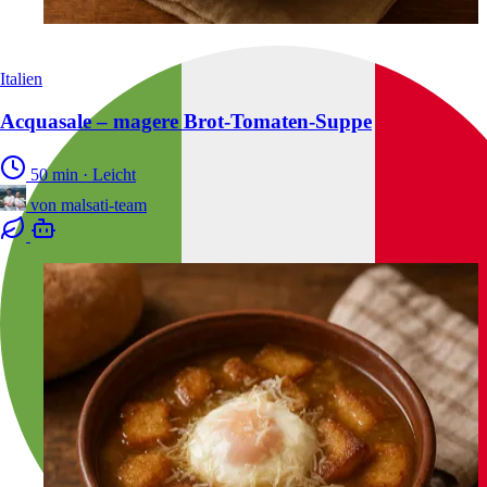
Italien
Acquasale – magere Brot-Tomaten-Suppe
50 min
·
Leicht
von
malsati-team