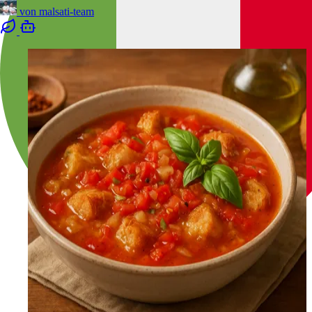
von
malsati-team