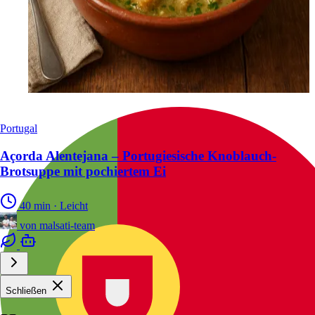
Portugal
Açorda Alentejana – Portugiesische Knoblauch-
Brotsuppe mit pochiertem Ei
40 min
·
Leicht
von
malsati-team
Schließen