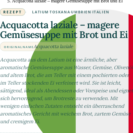
Acquacotta laziale – magere Gemüsesuppe mit Brot und Ei
REZEPT
·
LATIUM
·
TOSKANA
·
UMBRIEN
·
ITALIEN
Acquacotta laziale – magere
Gemüsesuppe mit Brot und Ei
Acquacotta laziale
ORIGINALNAME
Acquacotta aus dem Latium ist eine ärmliche, aber
aromatische Gemüsesuppe aus Wasser, Gemüse, Olivenöl
und altem Brot, die am Teller mit einem pochierten oder
im Teller stockenden Ei verfeinert wird. Sie ist leicht,
sättigend, ideal als Abendessen oder Vorspeise und eignet
sich hervorragend, um Brotreste zu verwenden. Mit
wenigen einfachen Zutaten entsteht ein überraschend
aromatisches Gericht mit weichem Brot, zartem Gemüse
und cremigem Ei.