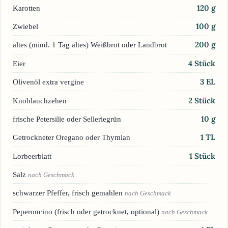
120
g
Karotten
100
g
Zwiebel
200
g
altes (mind. 1 Tag altes) Weißbrot oder Landbrot
4
Stück
Eier
3
EL
Olivenöl extra vergine
2
Stück
Knoblauchzehen
10
g
frische Petersilie oder Selleriegrün
1
TL
Getrockneter Oregano oder Thymian
1
Stück
Lorbeerblatt
Salz
nach Geschmack
schwarzer Pfeffer, frisch gemahlen
nach Geschmack
Peperoncino (frisch oder getrocknet, optional)
nach Geschmack