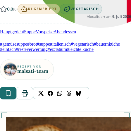
0.0
(0)
KI GENERIERT
VEGETARISCH
Aktualisiert am
9. Juli 2026
Hauptgericht
Suppe
Vorspeise
Abendessen
#gemüsesuppe
#brot
#suppe
#italienisch
#vegetarisch
#bauernküche
#einfach
#resteverwertung
#ei
#latium
#leichte küche
REZEPT VON
malsati-team