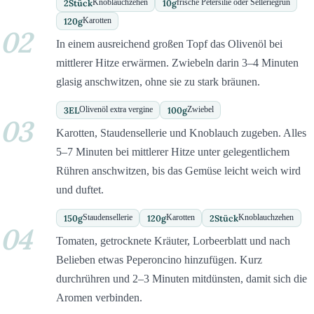
2
Stück
10
g
Knoblauchzehen
frische Petersilie oder Selleriegrün
120
g
Karotten
02
In einem ausreichend großen Topf das Olivenöl bei
mittlerer Hitze erwärmen. Zwiebeln darin 3–4 Minuten
glasig anschwitzen, ohne sie zu stark bräunen.
3
EL
100
g
Olivenöl extra vergine
Zwiebel
03
Karotten, Staudensellerie und Knoblauch zugeben. Alles
5–7 Minuten bei mittlerer Hitze unter gelegentlichem
Rühren anschwitzen, bis das Gemüse leicht weich wird
und duftet.
150
g
120
g
2
Stück
Staudensellerie
Karotten
Knoblauchzehen
04
Tomaten, getrocknete Kräuter, Lorbeerblatt und nach
Belieben etwas Peperoncino hinzufügen. Kurz
durchrühren und 2–3 Minuten mitdünsten, damit sich die
Aromen verbinden.