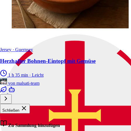
Jersey · Guernsey
Herzhafter Bohnen-Eintopf mit Gemüse
1 h 35 min
·
Leicht
von
malsati-team
Schließen
Zu Sammlung hinzufügen