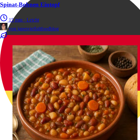
Spinat-Bohnen Eintopf
15 min
·
Leicht
von
janesvielfaltfoodblog