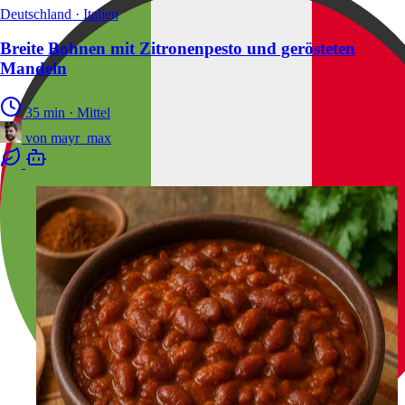
Deutschland · Italien
Breite Bohnen mit Zitronenpesto und gerösteten
Mandeln
35 min
·
Mittel
von
mayr_max