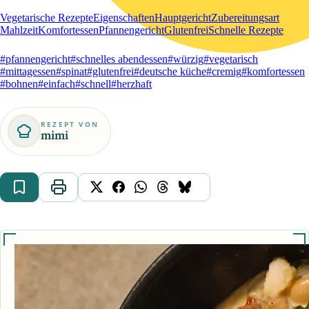
Vegetarische Rezepte
Eigenschaften
Hauptgericht
Zubereitungsart
Mahlzeit
Komfortessen
Pfannengericht
Glutenfrei
Schnelle Rezepte
#pfannengericht
#schnelles abendessen
#würzig
#vegetarisch
#mittagessen
#spinat
#glutenfrei
#deutsche küche
#cremig
#komfortessen
#bohnen
#einfach
#schnell
#herzhaft
REZEPT VON
mimi