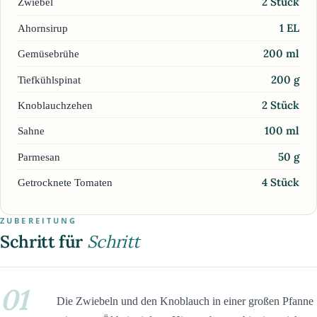
2
Stück
Zwiebel
1
EL
Ahornsirup
200
ml
Gemüsebrühe
200
g
Tiefkühlspinat
2
Stück
Knoblauchzehen
100
ml
Sahne
50
g
Parmesan
4
Stück
Getrocknete Tomaten
ZUBEREITUNG
Schritt für
Schritt
01
Die Zwiebeln und den Knoblauch in einer großen Pfanne