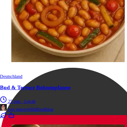
Deutschland
Bud & Terence Bohnenpfanne
25 min
·
Leicht
von
janesvielfaltfoodblog