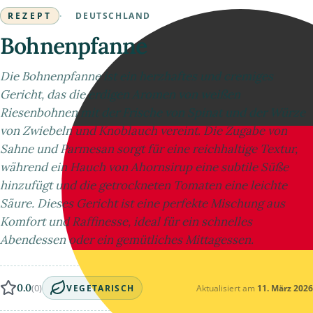
REZEPT
·
DEUTSCHLAND
Bohnenpfanne
Die Bohnenpfanne ist ein herzhaftes und cremiges
Gericht, das die erdigen Aromen von weißen
Riesenbohnen mit der Frische von Spinat und der Würze
von Zwiebeln und Knoblauch vereint. Die Zugabe von
Sahne und Parmesan sorgt für eine reichhaltige Textur,
während ein Hauch von Ahornsirup eine subtile Süße
hinzufügt und die getrockneten Tomaten eine leichte
Säure. Dieses Gericht ist eine perfekte Mischung aus
Komfort und Raffinesse, ideal für ein schnelles
Abendessen oder ein gemütliches Mittagessen.
0.0
(0)
Aktualisiert am
11. März 2026
VEGETARISCH