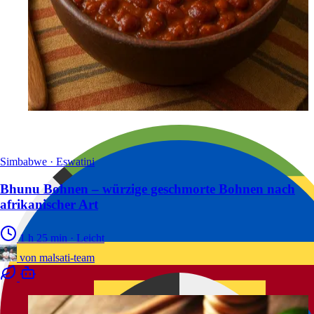
Simbabwe · Eswatini
Bhunu Bohnen – würzige geschmorte Bohnen nach
afrikanischer Art
1 h 25 min
·
Leicht
von
malsati-team