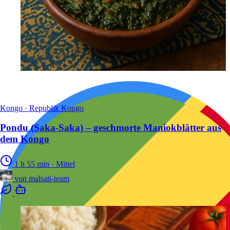
Kongo · Republik Kongo
Pondu (Saka-Saka) – geschmorte Maniokblätter aus
dem Kongo
1 h 55 min
·
Mittel
von
malsati-team