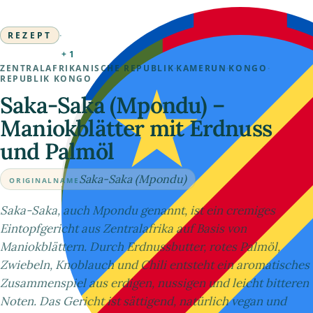
REZEPT
·
+1
ZENTRALAFRIKANISCHE REPUBLIK
·
KAMERUN
·
KONGO
·
REPUBLIK KONGO
Saka-Saka (Mpondu) –
Maniokblätter mit Erdnuss
und Palmöl
Saka-Saka (Mpondu)
ORIGINALNAME
Saka-Saka, auch Mpondu genannt, ist ein cremiges
Eintopfgericht aus Zentralafrika auf Basis von
Maniokblättern. Durch Erdnussbutter, rotes Palmöl,
Zwiebeln, Knoblauch und Chili entsteht ein aromatisches
Zusammenspiel aus erdigen, nussigen und leicht bitteren
Noten. Das Gericht ist sättigend, natürlich vegan und