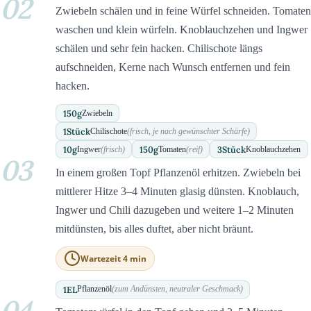
02
Zwiebeln schälen und in feine Würfel schneiden. Tomaten
waschen und klein würfeln. Knoblauchzehen und Ingwer
schälen und sehr fein hacken. Chilischote längs
aufschneiden, Kerne nach Wunsch entfernen und fein
hacken.
150
g
Zwiebeln
1
Stück
Chilischote
(frisch, je nach gewünschter Schärfe)
10
g
150
g
3
Stück
Ingwer
(frisch)
Tomaten
(reif)
Knoblauchzehen
03
In einem großen Topf Pflanzenöl erhitzen. Zwiebeln bei
mittlerer Hitze 3–4 Minuten glasig dünsten. Knoblauch,
Ingwer und Chili dazugeben und weitere 1–2 Minuten
mitdünsten, bis alles duftet, aber nicht bräunt.
Wartezeit 4 min
1
EL
Pflanzenöl
(zum Andünsten, neutraler Geschmack)
04