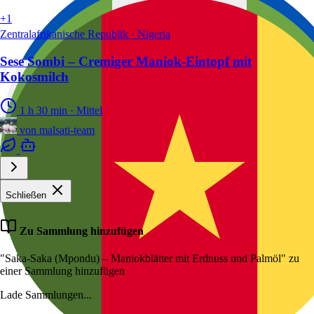
+1
Zentralafrikanische Republik · Nigeria
Sese Sombi – Cremiger Maniok-Eintopf mit
Kokosmilch
1 h 30 min
·
Mittel
von
malsati-team
Schließen
Zu Sammlung hinzufügen
"Saka-Saka (Mpondu) – Maniokblätter mit Erdnuss und Palmöl" zu
einer Sammlung hinzufügen
Lade Sammlungen...