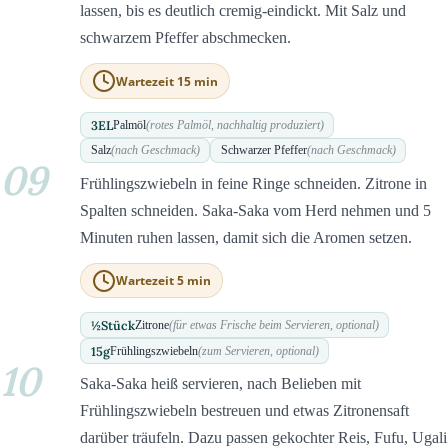
lassen, bis es deutlich cremig-eindickt. Mit Salz und
schwarzem Pfeffer abschmecken.
Wartezeit 15 min
3
EL
Palmöl
(rotes Palmöl, nachhaltig produziert)
Salz
(nach Geschmack)
Schwarzer Pfeffer
(nach Geschmack)
09
Frühlingszwiebeln in feine Ringe schneiden. Zitrone in
Spalten schneiden. Saka-Saka vom Herd nehmen und 5
Minuten ruhen lassen, damit sich die Aromen setzen.
Wartezeit 5 min
½
Stück
Zitrone
(für etwas Frische beim Servieren, optional)
15
g
Frühlingszwiebeln
(zum Servieren, optional)
10
Saka-Saka heiß servieren, nach Belieben mit
Frühlingszwiebeln bestreuen und etwas Zitronensaft
darüber träufeln. Dazu passen gekochter Reis, Fufu, Ugali