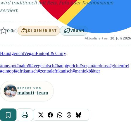
wird traditionell mit Reis, Fufu oder Kochbananen
serviert.
0.0
(0)
KI GENERIERT
VEGAN
Aktualisiert am
20. Juli 2026
Hauptgericht
Vegan
Eintopf & Curry
#one-pot
#palmöl
#vegetarisch
#hauptgericht
#vegan
#erdnuss
#glutenfrei
#eintopf
#afrikanisch
#zentralafrikanisch
#maniokblätter
REZEPT VON
malsati-team