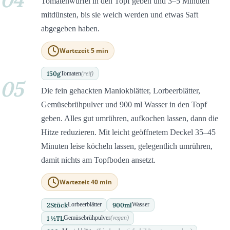
Tomatenwürfel in den Topf geben und 3–5 Minuten
mitdünsten, bis sie weich werden und etwas Saft
abgegeben haben.
Wartezeit 5 min
150
g
Tomaten
(reif)
05
Die fein gehackten Maniokblätter, Lorbeerblätter,
Gemüsebrühpulver und 900 ml Wasser in den Topf
geben. Alles gut umrühren, aufkochen lassen, dann die
Hitze reduzieren. Mit leicht geöffnetem Deckel 35–45
Minuten leise köcheln lassen, gelegentlich umrühren,
damit nichts am Topfboden ansetzt.
Wartezeit 40 min
2
Stück
900
ml
Lorbeerblätter
Wasser
1 ½
TL
Gemüsebrühpulver
(vegan)