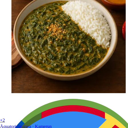
+2
Äquatorialguinea · Kamerun