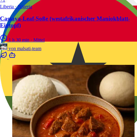
Liberia · Nigeria
Cassava-Leaf-Soße (westafrikanischer Maniokblatt-
Eintopf)
1 h 30 min
·
Mittel
von
malsati-team