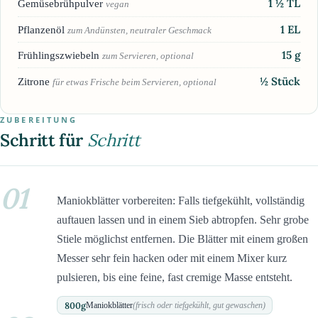
1 ½
TL
Gemüsebrühpulver
vegan
1
EL
Pflanzenöl
zum Andünsten, neutraler Geschmack
15
g
Frühlingszwiebeln
zum Servieren, optional
½
Stück
Zitrone
für etwas Frische beim Servieren, optional
ZUBEREITUNG
Schritt für
Schritt
01
Maniokblätter vorbereiten: Falls tiefgekühlt, vollständig
auftauen lassen und in einem Sieb abtropfen. Sehr grobe
Stiele möglichst entfernen. Die Blätter mit einem großen
Messer sehr fein hacken oder mit einem Mixer kurz
pulsieren, bis eine feine, fast cremige Masse entsteht.
800
g
Maniokblätter
(frisch oder tiefgekühlt, gut gewaschen)