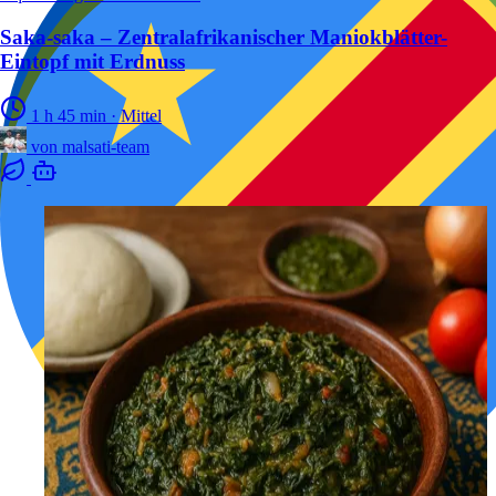
Saka-saka – Zentralafrikanischer Maniokblätter-
Eintopf mit Erdnuss
1 h 45 min
·
Mittel
von
malsati-team