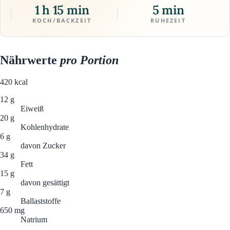
1 h 15 min
5 min
KOCH/BACKZEIT
RUHEZEIT
Nährwerte
pro Portion
420
kcal
12 g
Eiweiß
20 g
Kohlenhydrate
6 g
davon Zucker
34 g
Fett
15 g
davon gesättigt
7 g
Ballaststoffe
650 mg
Natrium