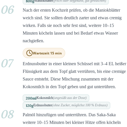
800
g
Maniokblätter
(frisch oder tiefgekühlt, gut gewaschen)
06
Nach der ersten Kochzeit prüfen, ob die Maniokblätter
weich sind. Sie sollten deutlich zarter und etwas cremig
wirken. Falls sie noch sehr fest sind, weitere 10–15
Minuten köcheln lassen und bei Bedarf etwas Wasser
nachgießen.
Wartezeit 15 min
07
Erdnussbutter in einer kleinen Schüssel mit 3–4 EL heißer
Flüssigkeit aus dem Topf glatt verrühren, bis eine cremige
Sauce entsteht. Diese Mischung zusammen mit der
Kokosmilch in den Topf geben und gut unterrühren.
200
ml
Kokosmilch
(ungesüßt aus der Dose)
120
g
Erdnussbutter
(ohne Zucker, möglichst 100 % Erdnuss)
08
Palmöl hinzufügen und unterrühren. Das Saka-Saka
weitere 10–15 Minuten bei kleiner Hitze offen köcheln