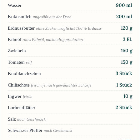
900
ml
Wasser
200
ml
Kokosmilch
ungesüßt aus der Dose
120
g
Erdnussbutter
ohne Zucker, möglichst 100 % Erdnuss
3
EL
Palmöl
rotes Palmöl, nachhaltig produziert
150
g
Zwiebeln
150
g
Tomaten
reif
3
Stück
Knoblauchzehen
1
Stück
Chilischote
frisch, je nach gewünschter Schärfe
10
g
Ingwer
frisch
2
Stück
Lorbeerblätter
Salz
nach Geschmack
Schwarzer Pfeffer
nach Geschmack