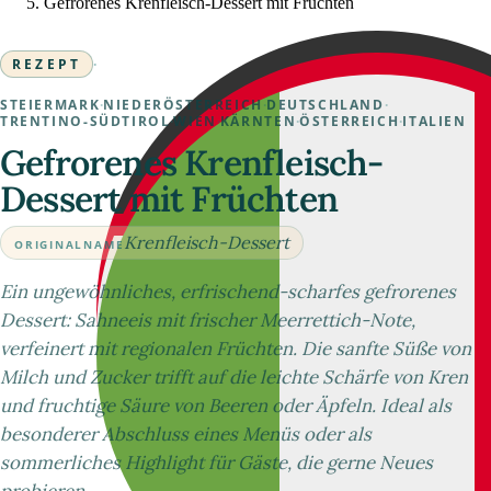
Gefrorenes Krenfleisch-Dessert mit Früchten
REZEPT
·
STEIERMARK
·
NIEDERÖSTERREICH
·
DEUTSCHLAND
·
TRENTINO-SÜDTIROL
·
WIEN
·
KÄRNTEN
·
ÖSTERREICH
·
ITALIEN
Gefrorenes Krenfleisch-
Dessert mit Früchten
Krenfleisch-Dessert
ORIGINALNAME
Ein ungewöhnliches, erfrischend-scharfes gefrorenes
Dessert: Sahneeis mit frischer Meerrettich-Note,
verfeinert mit regionalen Früchten. Die sanfte Süße von
Milch und Zucker trifft auf die leichte Schärfe von Kren
und fruchtige Säure von Beeren oder Äpfeln. Ideal als
besonderer Abschluss eines Menüs oder als
sommerliches Highlight für Gäste, die gerne Neues