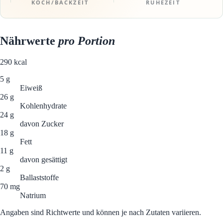
KOCH/BACKZEIT
RUHEZEIT
Nährwerte
pro Portion
290
kcal
5 g
Eiweiß
26 g
Kohlenhydrate
24 g
davon Zucker
18 g
Fett
11 g
davon gesättigt
2 g
Ballaststoffe
70 mg
Natrium
Angaben sind Richtwerte und können je nach Zutaten variieren.