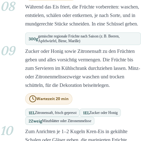
08
Während das Eis friert, die Früchte vorbereiten: waschen,
entstielen, schälen oder entkernen, je nach Sorte, und in
mundgerechte Stücke schneiden. In eine Schüssel geben.
gemischte regionale Früchte nach Saison (z. B. Beeren,
300
g
Apfelwürfel, Birne, Marille)
09
Zucker oder Honig sowie Zitronensaft zu den Früchten
geben und alles vorsichtig vermengen. Die Früchte bis
zum Servieren im Kühlschrank durchziehen lassen. Minz-
oder Zitronenmelissezweige waschen und trocken
schütteln, für die Dekoration beiseitelegen.
Wartezeit 20 min
1
EL
1
EL
Zitronensaft, frisch gepresst
Zucker oder Honig
2
Zweig
Minzblätter oder Zitronenmelisse
10
Zum Anrichten je 1–2 Kugeln Kren-Eis in gekühlte
Schalen oder Gläser geben, die marinierten Früchte