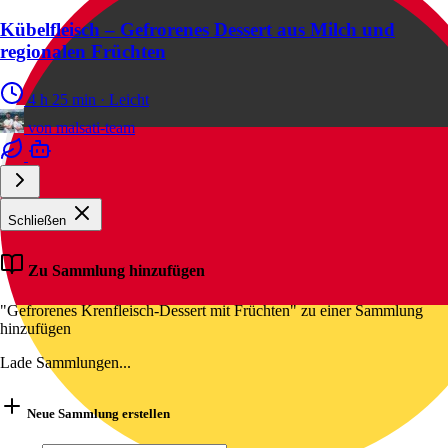
Kübelfleisch – Gefrorenes Dessert aus Milch und
regionalen Früchten
4 h 25 min
·
Leicht
von
malsati-team
Schließen
Zu Sammlung hinzufügen
"Gefrorenes Krenfleisch-Dessert mit Früchten" zu einer Sammlung
hinzufügen
Lade Sammlungen...
Neue Sammlung erstellen