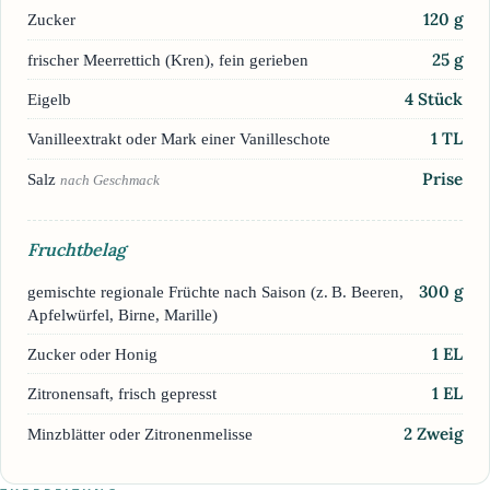
120
g
Zucker
25
g
frischer Meerrettich (Kren), fein gerieben
4
Stück
Eigelb
1
TL
Vanilleextrakt oder Mark einer Vanilleschote
Prise
Salz
nach Geschmack
Fruchtbelag
300
g
gemischte regionale Früchte nach Saison (z. B. Beeren,
Apfelwürfel, Birne, Marille)
1
EL
Zucker oder Honig
1
EL
Zitronensaft, frisch gepresst
2
Zweig
Minzblätter oder Zitronenmelisse