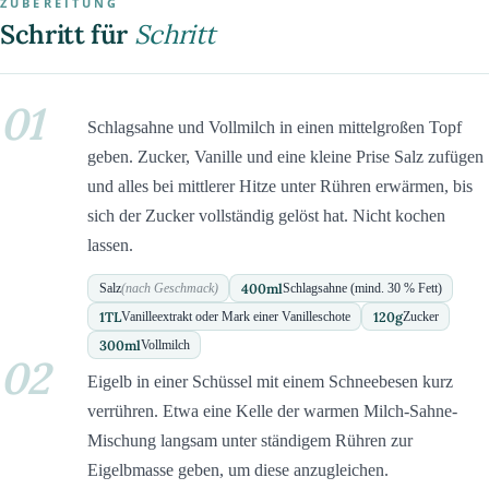
ZUBEREITUNG
Schritt für
Schritt
01
Schlagsahne und Vollmilch in einen mittelgroßen Topf
geben. Zucker, Vanille und eine kleine Prise Salz zufügen
und alles bei mittlerer Hitze unter Rühren erwärmen, bis
sich der Zucker vollständig gelöst hat. Nicht kochen
lassen.
400
ml
Salz
(nach Geschmack)
Schlagsahne (mind. 30 % Fett)
1
TL
120
g
Vanilleextrakt oder Mark einer Vanilleschote
Zucker
300
ml
Vollmilch
02
Eigelb in einer Schüssel mit einem Schneebesen kurz
verrühren. Etwa eine Kelle der warmen Milch-Sahne-
Mischung langsam unter ständigem Rühren zur
Eigelbmasse geben, um diese anzugleichen.