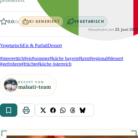
probieren.
0.0
(0)
KI GENERIERT
VEGETARISCH
Aktualisiert am
23. Juni 2026
Vegetarisch
Eis & Parfait
Dessert
#meerrettich
#eis
#sommer
#küche bayern
#kren
#regional
#dessert
#gefrohren
#früchte
#küche österreich
REZEPT VON
malsati-team