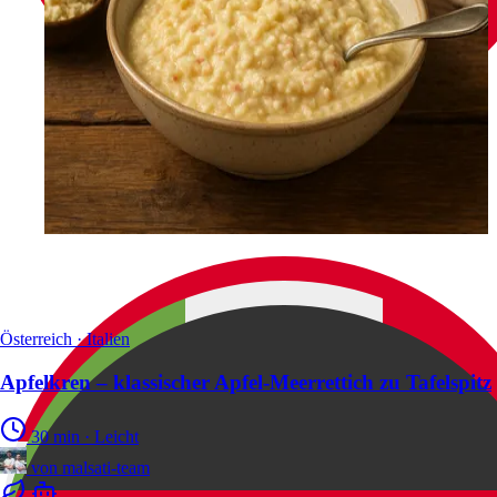
Österreich · Italien
Apfelkren – klassischer Apfel-Meerrettich zu Tafelspitz
30 min
·
Leicht
von
malsati-team