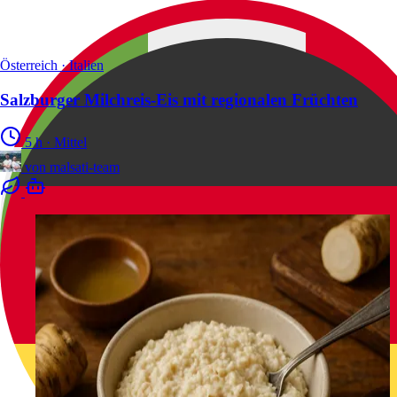
Österreich · Italien
Salzburger Milchreis-Eis mit regionalen Früchten
5 h
·
Mittel
von
malsati-team