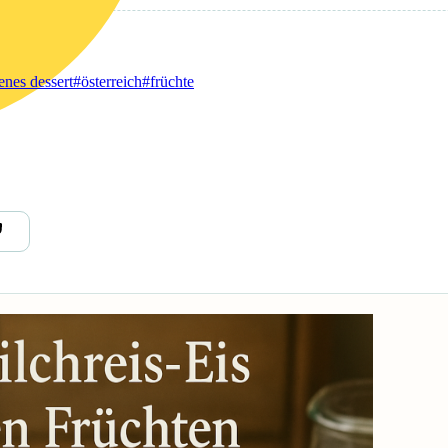
enes dessert
#österreich
#früchte