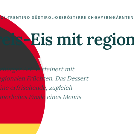
ROL
·
TRENTINO-SÜDTIROL
·
OBERÖSTERREICH
·
BAYERN
·
KÄRNTEN
eis-Eis mit regio
zburger Art, verfeinert mit
egionalen Früchten. Das Dessert
eine erfrischende, zugleich
mmerliches Finale eines Menüs