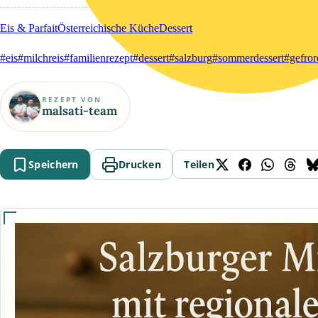
Eis & Parfait
Österreichische Küche
Dessert
#eis
#milchreis
#familienrezept
#dessert
#salzburg
#sommerdessert
#gefror
REZEPT VON
malsati-team
Speichern
Drucken
Teilen