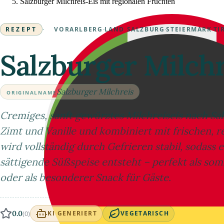
Salzburger Milchreis-Eis mit regionalen Früchten
REZEPT
·
VORARLBERG
·
LAND SALZBURG
·
STEIERMARK
·
TI
Salzburger Milchr
Salzburger Milchreis
ORIGINALNAME
Cremiges, sanft gewürztes Milchreiseis nach Sal
Zimt und Vanille und kombiniert mit frischen, r
wird vollständig durch Gefrieren stabil, sodass 
sättigende Süßspeise entsteht – perfekt als so
oder als besonderer Snack für Gäste.
0.0
(0)
KI GENERIERT
VEGETARISCH