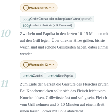
Wartezeit 15 min
300
g
Grobe Chorizo oder andere pikante Wurst
(optional)
600
g
Grobe Grillwürste (z.B. Bratwurst)
10
Zwiebeln und Paprika in den letzten 10–15 Minuten mit
auf den Grill legen. Über direkter Hitze grillen, bis sie
weich sind und schöne Grillstreifen haben, dabei einmal
wenden.
Wartezeit 12 min
2
Stück
2
Stück
Zwiebel
Rote Paprika
11
Zum Ende der Garzeit die Garstufe des Fleisches prüfen.
Bei Knochenstücken sollte sich das Fleisch leicht vom
Knochen lösen, Grillwürste fest und saftig sein. Fleisch
vom Grill nehmen und 5–10 Minuten auf einem Brett
ruhen lassen, locker mit Folie abgedeckt.