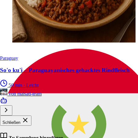
Paraguay
So'o ku'i – Paraguayanisches gehacktes Rindfleisch
50 min
·
Leicht
von
malsati-team
Schließen
Zu Sammlung hinzufügen