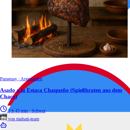
Paraguay · Argentinien
Asado a la Estaca Chaqueño (Spießbraten aus dem
Chaco)
3 h 45 min
·
Schwer
von
malsati-team