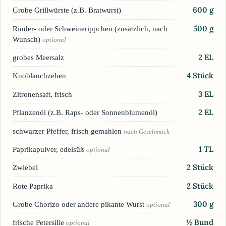
600
g
Grobe Grillwürste (z.B. Bratwurst)
500
g
Rinder- oder Schweinerippchen (zusätzlich, nach
Wunsch)
optional
2
EL
grobes Meersalz
4
Stück
Knoblauchzehen
3
EL
Zitronensaft, frisch
2
EL
Pflanzenöl (z.B. Raps- oder Sonnenblumenöl)
schwarzer Pfeffer, frisch gemahlen
nach Geschmack
1
TL
Paprikapulver, edelsüß
optional
2
Stück
Zwiebel
2
Stück
Rote Paprika
300
g
Grobe Chorizo oder andere pikante Wurst
optional
½
Bund
frische Petersilie
optional