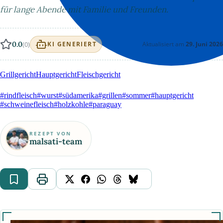
für lange Abende mit Familie und Freunden.
0.0
(0)
Aktualisiert am
29. Juni 2026
KI GENERIERT
Grillgericht
Hauptgericht
Fleischgericht
#rindfleisch
#wurst
#südamerika
#grillen
#sommer
#hauptgericht
#schweinefleisch
#holzkohle
#paraguay
REZEPT VON
malsati-team