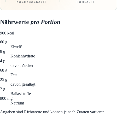
KOCH/BACKZEIT
RUHEZEIT
Nährwerte
pro Portion
900
kcal
60 g
Eiweiß
8 g
Kohlenhydrate
4 g
davon Zucker
68 g
Fett
25 g
davon gesättigt
2 g
Ballaststoffe
900 mg
Natrium
Angaben sind Richtwerte und können je nach Zutaten variieren.