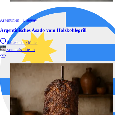
Argentinien · Uruguay
Argentinisches Asado vom Holzkohlegrill
2 h 20 min
·
Mittel
von
malsati-team