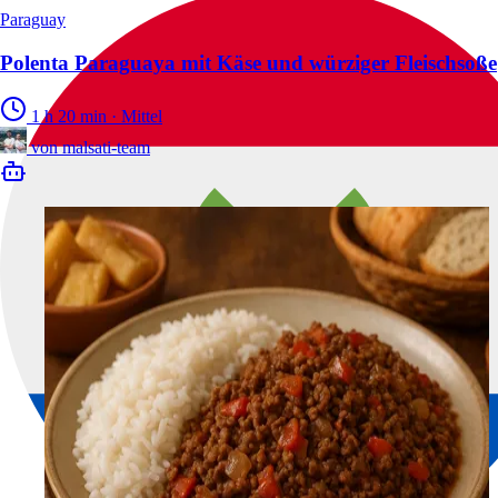
Paraguay
Polenta Paraguaya mit Käse und würziger Fleischsoße
1 h 20 min
·
Mittel
von
malsati-team