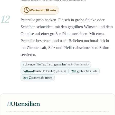
Wartezeit 10 min
12
Petersilie grob hacken. Fleisch in grobe Stücke oder
Scheiben schneiden, mit den gegrillten Würsten und dem
Gemüse auf einer großen Platte anrichten. Mit etwas
Petersilie bestreuen und nach Belieben nochmals leicht
mit Zitronensaft, Salz und Pfeffer abschmecken. Sofort
servieren.
schwarzer Pfeffer, frisch gemahlen
(nach Geschmack)
½
Bund
2
EL
frische Petersilie
(optional)
grobes Meersalz
3
EL
Zitronensaft, frisch
II
Utensilien