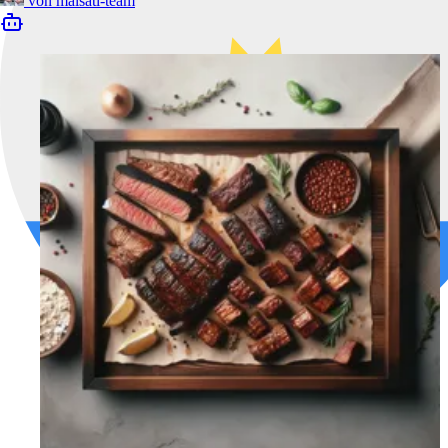
von
malsati-team