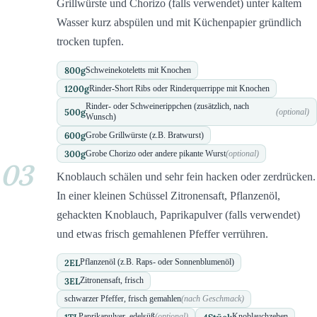
Grillwürste und Chorizo (falls verwendet) unter kaltem
Wasser kurz abspülen und mit Küchenpapier gründlich
trocken tupfen.
800
g
Schweinekoteletts mit Knochen
1200
g
Rinder-Short Ribs oder Rinderquerrippe mit Knochen
Rinder- oder Schweinerippchen (zusätzlich, nach
500
g
(optional)
Wunsch)
600
g
Grobe Grillwürste (z.B. Bratwurst)
300
g
Grobe Chorizo oder andere pikante Wurst
(optional)
03
Knoblauch schälen und sehr fein hacken oder zerdrücken.
In einer kleinen Schüssel Zitronensaft, Pflanzenöl,
gehackten Knoblauch, Paprikapulver (falls verwendet)
und etwas frisch gemahlenen Pfeffer verrühren.
2
EL
Pflanzenöl (z.B. Raps- oder Sonnenblumenöl)
3
EL
Zitronensaft, frisch
schwarzer Pfeffer, frisch gemahlen
(nach Geschmack)
1
TL
4
Stück
Paprikapulver, edelsüß
(optional)
Knoblauchzehen