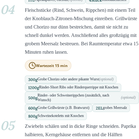
04
Fleischstücke (Rind, Schwein, Rippchen) mit einem Teil
der Knoblauch-Zitronen-Mischung einreiben. Grillwürste
und Chorizo nur dünn bestreichen, damit sie nicht zu
schnell dunkel werden. Anschließend alles großzügig mit
grobem Meersalz bestreuen. Bei Raumtemperatur etwa 15
Minuten ruhen lassen.
Wartezeit 15 min
300
g
Grobe Chorizo oder andere pikante Wurst
(optional)
1200
g
Rinder-Short Ribs oder Rinderquerrippe mit Knochen
Rinder- oder Schweinerippchen (zusätzlich, nach
500
g
(optional)
Wunsch)
600
g
2
EL
Grobe Grillwürste (z.B. Bratwurst)
grobes Meersalz
800
g
Schweinekoteletts mit Knochen
05
Zwiebeln schälen und in dicke Ringe schneiden. Paprika
halbieren, Kerngehäuse entfernen und die Hälften