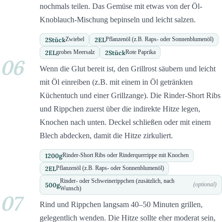
nochmals teilen. Das Gemüse mit etwas von der Öl-
Knoblauch-Mischung bepinseln und leicht salzen.
2
Stück
2
EL
Zwiebel
Pflanzenöl (z.B. Raps- oder Sonnenblumenöl)
2
EL
2
Stück
grobes Meersalz
Rote Paprika
06
Wenn die Glut bereit ist, den Grillrost säubern und leicht
mit Öl einreiben (z.B. mit einem in Öl getränkten
Küchentuch und einer Grillzange). Die Rinder-Short Ribs
und Rippchen zuerst über die indirekte Hitze legen,
Knochen nach unten. Deckel schließen oder mit einem
Blech abdecken, damit die Hitze zirkuliert.
1200
g
Rinder-Short Ribs oder Rinderquerrippe mit Knochen
2
EL
Pflanzenöl (z.B. Raps- oder Sonnenblumenöl)
Rinder- oder Schweinerippchen (zusätzlich, nach
500
g
(optional)
Wunsch)
07
Rind und Rippchen langsam 40–50 Minuten grillen,
gelegentlich wenden. Die Hitze sollte eher moderat sein,