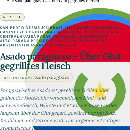
Asado paraguayo – Über Glut gegrilltes Fleisch
REZEPT
·
SAN PEDRO
·
ÑEEMBUCÚ
·
BRASILIEN
·
AMAMBAY
·
BOQUERÓN
·
CANINDEYÚ
·
CORDILLERA
·
ITAPÚA
·
CONCEPCIÓN
·
CAAZAPÁ
·
CENTRAL
·
GUAIRÁ
·
PARAGUARÍ
·
CAAGUAZÚ
·
MISIONES
·
ALTO PARANÁ
·
PRESIDENTE HAYES
·
ALTO PARAGUAY
·
ARGENTINIEN
·
ASUNCIÓN
·
PARAGUAY
Asado paraguayo – Über Glut
gegrilltes Fleisch
Asado paraguayo
ORIGINALNAME
Paraguayisches Asado ist geselliges Grillen über
glühender Holzkohle: verschiedenes Rind- und
Schweinefleisch, Würste und etwas Gemüse werden
langsam über der Glut gegart, gewürzt nur mit Salz,
Knoblauch und Zitronensaft. Das Ergebnis ist saftiges,
aromatisches Fleisch mit leichtem Raucharoma – perfekt