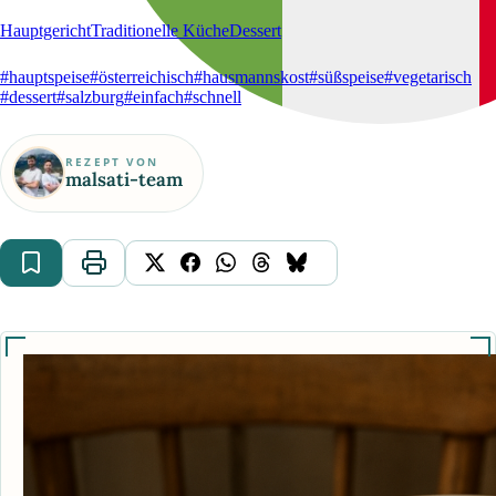
Hauptgericht
Traditionelle Küche
Dessert
#hauptspeise
#österreichisch
#hausmannskost
#süßspeise
#vegetarisch
#dessert
#salzburg
#einfach
#schnell
REZEPT VON
malsati-team