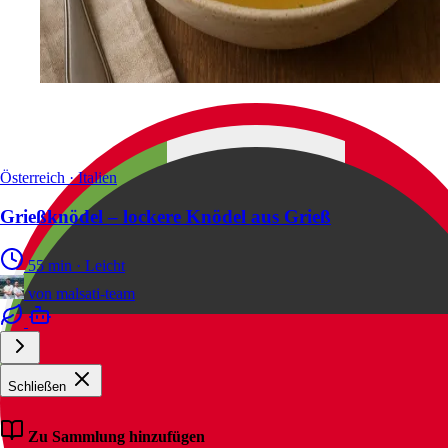
Österreich · Italien
Grießknödel – lockere Knödel aus Grieß
55 min
·
Leicht
von
malsati-team
Schließen
Zu Sammlung hinzufügen