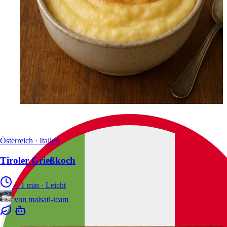
Österreich · Italien
Tiroler Grießkoch
< 1 min
·
Leicht
von
malsati-team