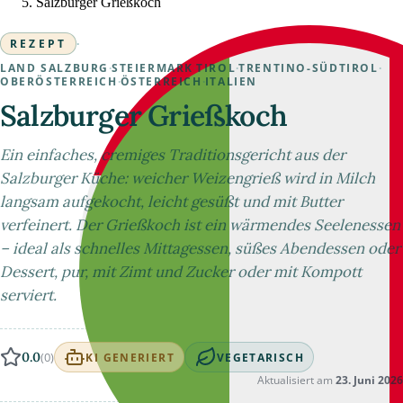
Salzburger Grießkoch
REZEPT
·
LAND SALZBURG
·
STEIERMARK
·
TIROL
·
TRENTINO-SÜDTIROL
·
OBERÖSTERREICH
·
ÖSTERREICH
·
ITALIEN
Salzburger Grießkoch
Ein einfaches, cremiges Traditionsgericht aus der
Salzburger Küche: weicher Weizengrieß wird in Milch
langsam aufgekocht, leicht gesüßt und mit Butter
verfeinert. Der Grießkoch ist ein wärmendes Seelenessen
– ideal als schnelles Mittagessen, süßes Abendessen oder
Dessert, pur, mit Zimt und Zucker oder mit Kompott
serviert.
0.0
(0)
KI GENERIERT
VEGETARISCH
Aktualisiert am
23. Juni 2026