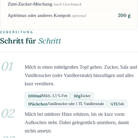
Zimt-Zucker-Mischung
nach Geschmack
200
g
Apfelmus oder anderes Kompott
optional
ZUBEREITUNG
Schritt für
Schritt
01
Milch in einen mittelgroßen Topf geben. Zucker, Salz und
Vanillezucker (oder Vanilleextrakt) hinzufügen und alles
kurz verrühren.
1000
ml
30
g
Milch, 3,5 % Fett
Zucker
1
Päckchen
¼
TL
Vanillezucker oder 1 TL Vanilleextrakt
Salz
02
Milch bei mittlerer Hitze erhitzen, bis sie kurz vorm
Aufkochen steht. Dabei gelegentlich umrühren, damit
nichts ansetzt.