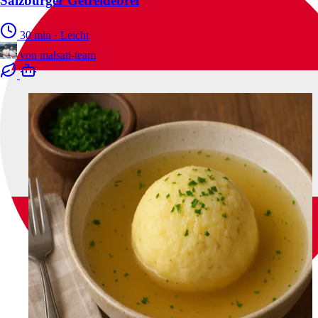
Salzburger Getreidebrei
30 min
·
Leicht
von
malsati-team