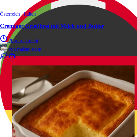
Österreich · Italien
Cremiger Grießbrei mit Milch und Butter
20 min
·
Leicht
von
malsati-team