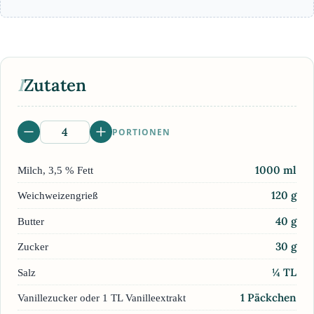
I
Zutaten
PORTIONEN
1000
ml
Milch, 3,5 % Fett
120
g
Weichweizengrieß
40
g
Butter
30
g
Zucker
¼
TL
Salz
1
Päckchen
Vanillezucker oder 1 TL Vanilleextrakt