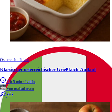
Österreich · Italien
Klassischer österreichischer Grießkoch-Auflauf
1 h 5 min
·
Leicht
von
malsati-team