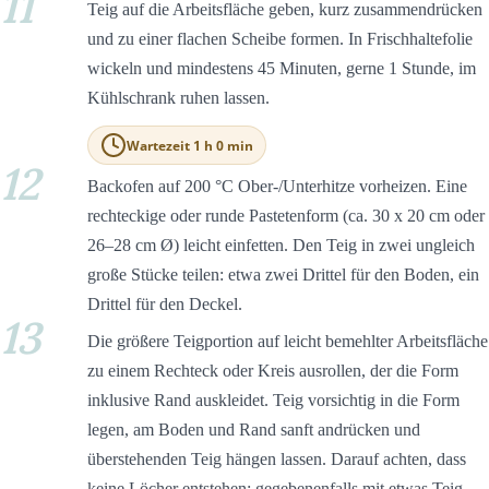
11
Teig auf die Arbeitsfläche geben, kurz zusammendrücken
und zu einer flachen Scheibe formen. In Frischhaltefolie
wickeln und mindestens 45 Minuten, gerne 1 Stunde, im
Kühlschrank ruhen lassen.
Wartezeit 1 h 0 min
12
Backofen auf 200 °C Ober-/Unterhitze vorheizen. Eine
rechteckige oder runde Pastetenform (ca. 30 x 20 cm oder
26–28 cm Ø) leicht einfetten. Den Teig in zwei ungleich
große Stücke teilen: etwa zwei Drittel für den Boden, ein
Drittel für den Deckel.
13
Die größere Teigportion auf leicht bemehlter Arbeitsfläche
zu einem Rechteck oder Kreis ausrollen, der die Form
inklusive Rand auskleidet. Teig vorsichtig in die Form
legen, am Boden und Rand sanft andrücken und
überstehenden Teig hängen lassen. Darauf achten, dass
keine Löcher entstehen; gegebenenfalls mit etwas Teig