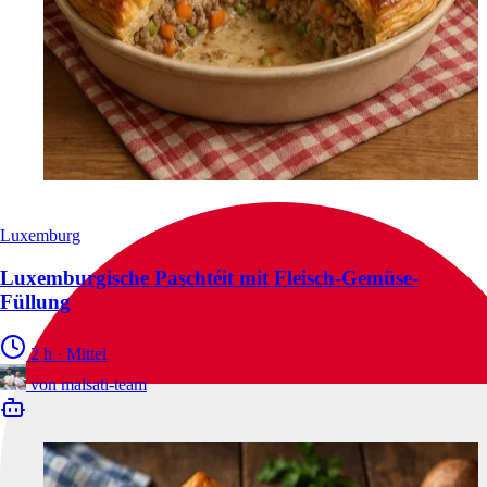
Luxemburg
Luxemburgische Paschtéit mit Fleisch-Gemüse-
Füllung
2 h
·
Mittel
von
malsati-team