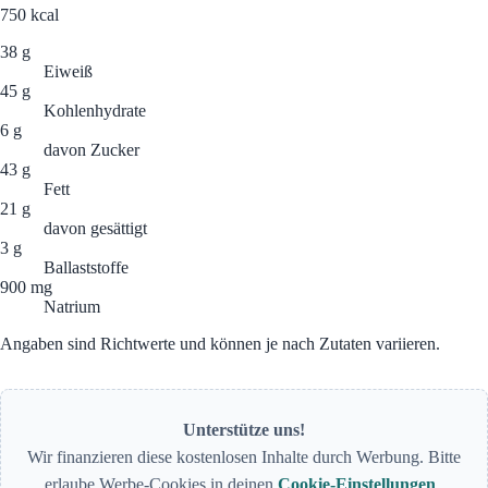
750
kcal
38 g
Eiweiß
45 g
Kohlenhydrate
6 g
davon Zucker
43 g
Fett
21 g
davon gesättigt
3 g
Ballaststoffe
900 mg
Natrium
Angaben sind Richtwerte und können je nach Zutaten variieren.
Unterstütze uns!
Wir finanzieren diese kostenlosen Inhalte durch Werbung. Bitte
erlaube Werbe-Cookies in deinen
Cookie-Einstellungen
.