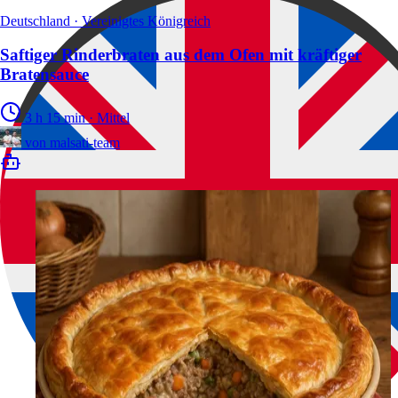
Deutschland · Vereinigtes Königreich
Saftiger Rinderbraten aus dem Ofen mit kräftiger
Bratensauce
3 h 15 min
·
Mittel
von
malsati-team