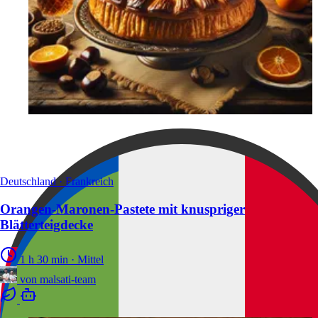
Deutschland · Frankreich
Orangen-Maronen-Pastete mit knuspriger
Blätterteigdecke
1 h 30 min
·
Mittel
von
malsati-team