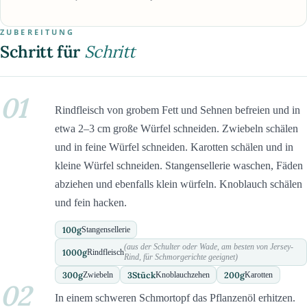
ZUBEREITUNG
Schritt für
Schritt
01
Rindfleisch von grobem Fett und Sehnen befreien und in
etwa 2–3 cm große Würfel schneiden. Zwiebeln schälen
und in feine Würfel schneiden. Karotten schälen und in
kleine Würfel schneiden. Stangensellerie waschen, Fäden
abziehen und ebenfalls klein würfeln. Knoblauch schälen
und fein hacken.
100
g
Stangensellerie
(aus der Schulter oder Wade, am besten von Jersey-
1000
g
Rindfleisch
Rind, für Schmorgerichte geeignet)
300
g
3
Stück
200
g
Zwiebeln
Knoblauchzehen
Karotten
02
In einem schweren Schmortopf das Pflanzenöl erhitzen.