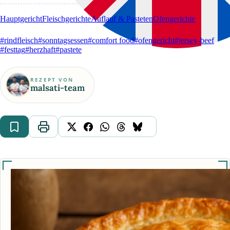
Hauptgericht
Fleischgerichte
Auflauf & Pasteten
Ofengerichte
#rindfleisch
#sonntagsessen
#comfort food
#ofengericht
#jersey-beef
#festtag
#herzhaft
#pastete
REZEPT VON
malsati-team