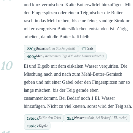
und kurz vermischen. Kalte Butterwürfel hinzufügen. Mit
den Fingerspitzen oder einem Teigmischer die Butter
rasch in das Mehl reiben, bis eine feine, sandige Struktur
mit erbsengroßen Butterstückchen entstanden ist. Zügig
arbeiten, damit die Butter kalt bleibt.
220
g
1
TL
Butter
(kalt, in Stücke geteilt)
Salz
400
g
Mehl
(Weizenmehl Typ 405 oder Universalmehl)
10
Ei und Eigelb mit dem eiskalten Wasser verquirlen. Die
Mischung nach und nach zum Mehl-Butter-Gemisch
geben und mit einer Gabel oder den Fingerspitzen nur so
lange mischen, bis der Teig gerade eben
zusammenkommt. Bei Bedarf noch 1 EL Wasser
hinzufügen. Nicht zu viel kneten, sonst wird der Teig zäh.
1
Stück
3
EL
Ei
(für den Teig)
Wasser
(eiskalt, bei Bedarf 1 EL mehr)
1
Stück
Eigelb