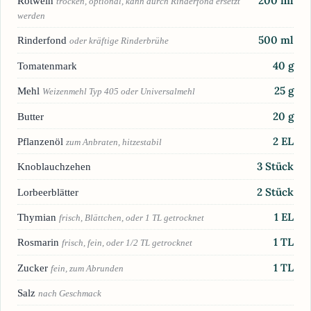
200
ml
Rotwein
trocken, optional, kann durch Rinderfond ersetzt
werden
500
ml
Rinderfond
oder kräftige Rinderbrühe
40
g
Tomatenmark
25
g
Mehl
Weizenmehl Typ 405 oder Universalmehl
20
g
Butter
2
EL
Pflanzenöl
zum Anbraten, hitzestabil
3
Stück
Knoblauchzehen
2
Stück
Lorbeerblätter
1
EL
Thymian
frisch, Blättchen, oder 1 TL getrocknet
1
TL
Rosmarin
frisch, fein, oder 1/2 TL getrocknet
1
TL
Zucker
fein, zum Abrunden
Salz
nach Geschmack