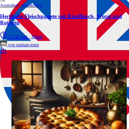
Australien · Frankreich
Herzhafte Fleischpastete mit Rindfleisch, Wurst und
Rotwein
2 h 10 min
·
Mittel
von
malsati-team