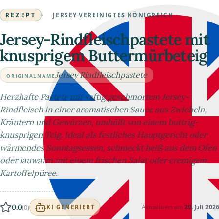
REZEPT
·
JERSEY
·
VEREINIGTES KÖNIGREICH
Jersey-Rindfleischpastete mit
knusprigem Buttermürbeteig
Jersey Rindfleischpastete
ORIGINALNAME
Herzhafte Pastete mit saftig geschmortem Jersey-
Rindfleisch in einer aromatischen Sauce aus Zwiebeln,
Kräutern und Gewürzen, umhüllt von einem buttrig-
knusprigen Teig. Ideal als festliches Hauptgericht oder
wärmendes Sonntagsessen, schmeckt heiß aus dem Ofen
oder lauwarm mit einem frischen Salat oder cremigem
Kartoffelpüree.
0.0
(0)
Aktualisiert am
20. Juli 2026
KI GENERIERT