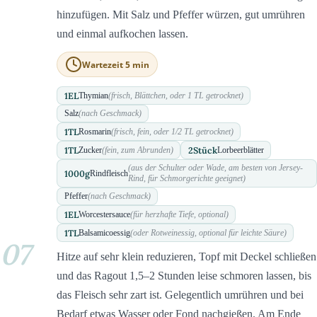
hinzufügen. Mit Salz und Pfeffer würzen, gut umrühren
und einmal aufkochen lassen.
Wartezeit 5 min
1
EL
Thymian
(frisch, Blättchen, oder 1 TL getrocknet)
Salz
(nach Geschmack)
1
TL
Rosmarin
(frisch, fein, oder 1/2 TL getrocknet)
1
TL
2
Stück
Zucker
(fein, zum Abrunden)
Lorbeerblätter
(aus der Schulter oder Wade, am besten von Jersey-
1000
g
Rindfleisch
Rind, für Schmorgerichte geeignet)
Pfeffer
(nach Geschmack)
1
EL
Worcestersauce
(für herzhafte Tiefe, optional)
1
TL
Balsamicoessig
(oder Rotweinessig, optional für leichte Säure)
07
Hitze auf sehr klein reduzieren, Topf mit Deckel schließen
und das Ragout 1,5–2 Stunden leise schmoren lassen, bis
das Fleisch sehr zart ist. Gelegentlich umrühren und bei
Bedarf etwas Wasser oder Fond nachgießen. Am Ende