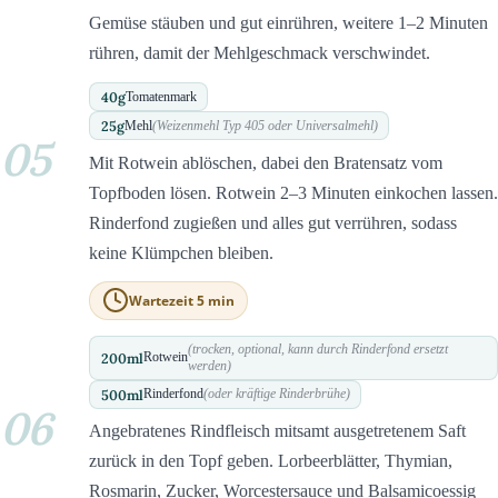
Gemüse stäuben und gut einrühren, weitere 1–2 Minuten
rühren, damit der Mehlgeschmack verschwindet.
40
g
Tomatenmark
25
g
Mehl
(Weizenmehl Typ 405 oder Universalmehl)
05
Mit Rotwein ablöschen, dabei den Bratensatz vom
Topfboden lösen. Rotwein 2–3 Minuten einkochen lassen.
Rinderfond zugießen und alles gut verrühren, sodass
keine Klümpchen bleiben.
Wartezeit 5 min
(trocken, optional, kann durch Rinderfond ersetzt
200
ml
Rotwein
werden)
500
ml
Rinderfond
(oder kräftige Rinderbrühe)
06
Angebratenes Rindfleisch mitsamt ausgetretenem Saft
zurück in den Topf geben. Lorbeerblätter, Thymian,
Rosmarin, Zucker, Worcestersauce und Balsamicoessig