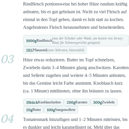
Rindfleisch portionsweise bei hoher Hitze rundum kräftig
anbraten, bis es gut gebräunt ist. Nicht zu viel Fleisch auf
einmal in den Topf geben, damit es brät statt zu kochen.
Angebratenes Fleisch herausnehmen und beiseitestellen.
(aus der Schulter oder Wade, am besten von Jersey-
1000
g
Rindfleisch
Rind, für Schmorgerichte geeignet)
2
EL
Pflanzenöl
(zum Anbraten, hitzestabil)
03
Hitze etwas reduzieren. Butter im Topf schmelzen,
Zwiebeln darin 3–4 Minuten glasig anschwitzen. Karotten
und Sellerie zugeben und weitere 4–5 Minuten anbraten,
bis das Gemüse leicht Farbe annimmt. Knoblauch kurz
(ca. 1 Minute) mitdünsten, ohne ihn bräunen zu lassen.
3
Stück
200
g
300
g
Knoblauchzehen
Karotten
Zwiebeln
20
g
100
g
Butter
Stangensellerie
04
Tomatenmark hinzufügen und 1–2 Minuten mitrösten, bis
es dunkler und leicht karamellisiert ist. Mehl über das