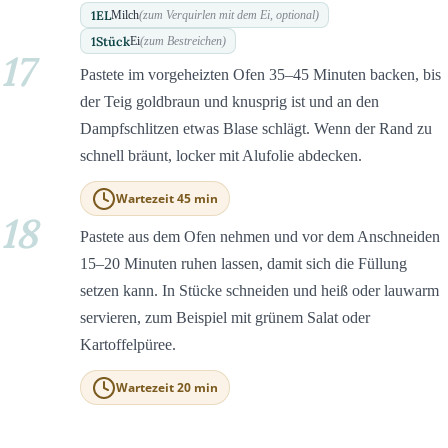
1
EL
Milch
(zum Verquirlen mit dem Ei, optional)
1
Stück
Ei
(zum Bestreichen)
17
Pastete im vorgeheizten Ofen 35–45 Minuten backen, bis
der Teig goldbraun und knusprig ist und an den
Dampfschlitzen etwas Blase schlägt. Wenn der Rand zu
schnell bräunt, locker mit Alufolie abdecken.
Wartezeit 45 min
18
Pastete aus dem Ofen nehmen und vor dem Anschneiden
15–20 Minuten ruhen lassen, damit sich die Füllung
setzen kann. In Stücke schneiden und heiß oder lauwarm
servieren, zum Beispiel mit grünem Salat oder
Kartoffelpüree.
Wartezeit 20 min