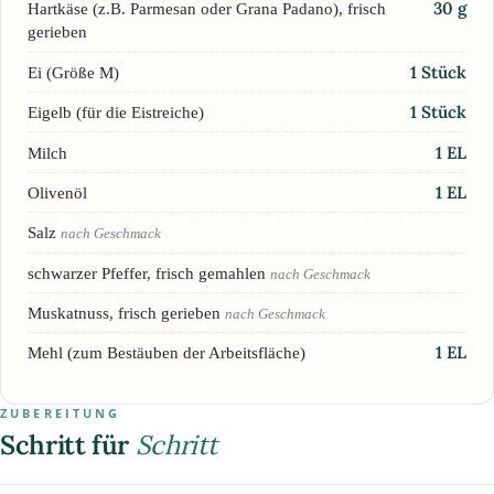
30
g
Hartkäse (z.B. Parmesan oder Grana Padano), frisch
gerieben
1
Stück
Ei (Größe M)
1
Stück
Eigelb (für die Eistreiche)
1
EL
Milch
1
EL
Olivenöl
Salz
nach Geschmack
schwarzer Pfeffer, frisch gemahlen
nach Geschmack
Muskatnuss, frisch gerieben
nach Geschmack
1
EL
Mehl (zum Bestäuben der Arbeitsfläche)
ZUBEREITUNG
Schritt für
Schritt