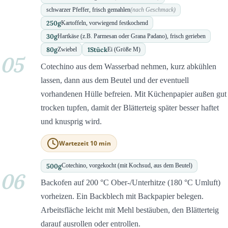
schwarzer Pfeffer, frisch gemahlen
(nach Geschmack)
250
g
Kartoffeln, vorwiegend festkochend
30
g
Hartkäse (z.B. Parmesan oder Grana Padano), frisch gerieben
80
g
1
Stück
Zwiebel
Ei (Größe M)
05
Cotechino aus dem Wasserbad nehmen, kurz abkühlen
lassen, dann aus dem Beutel und der eventuell
vorhandenen Hülle befreien. Mit Küchenpapier außen gut
trocken tupfen, damit der Blätterteig später besser haftet
und knusprig wird.
Wartezeit 10 min
500
g
Cotechino, vorgekocht (mit Kochsud, aus dem Beutel)
06
Backofen auf 200 °C Ober-/Unterhitze (180 °C Umluft)
vorheizen. Ein Backblech mit Backpapier belegen.
Arbeitsfläche leicht mit Mehl bestäuben, den Blätterteig
darauf ausrollen oder entrollen.