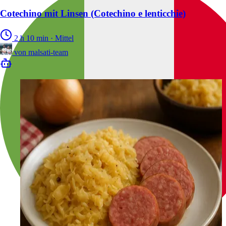
Cotechino mit Linsen (Cotechino e lenticchie)
2 h 10 min
·
Mittel
von
malsati-team