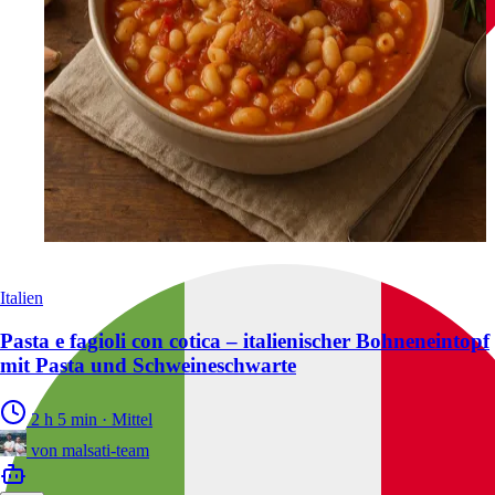
Italien
Pasta e fagioli con cotica – italienischer Bohneneintopf
mit Pasta und Schweineschwarte
2 h 5 min
·
Mittel
von
malsati-team