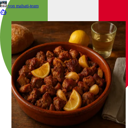
von
malsati-team