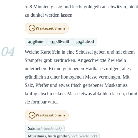
5–8 Minuten glasig und leicht goldgelb anschwitzen, nicht
zu dunkel werden lassen.
Wartezeit 8 min
40
g
1
EL
80
g
Butter
Olivenöl
Zwiebel
04
Weiche Kartoffeln in eine Schüssel geben und mit einem
Stampfer grob zerdrücken. Angeschwitzte Zwiebeln
unterheben. Ei und geriebenen Hartkäse zufügen, alles
gründlich zu einer homogenen Masse vermengen. Mit
Salz, Pfeffer und etwas frisch geriebener Muskatnuss
kräftig abschmecken. Masse etwas abkühlen lassen, damit
sie formbar wird.
Wartezeit 5 min
Salz
(nach Geschmack)
Muskatnuss, frisch gerieben
(nach Geschmack)