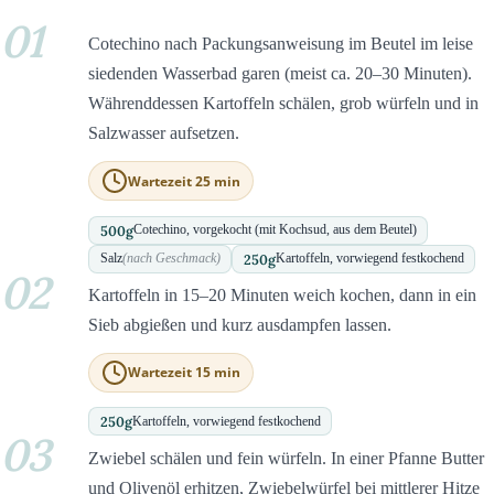
01
Cotechino nach Packungsanweisung im Beutel im leise
siedenden Wasserbad garen (meist ca. 20–30 Minuten).
Währenddessen Kartoffeln schälen, grob würfeln und in
Salzwasser aufsetzen.
Wartezeit 25 min
500
g
Cotechino, vorgekocht (mit Kochsud, aus dem Beutel)
250
g
Salz
(nach Geschmack)
Kartoffeln, vorwiegend festkochend
02
Kartoffeln in 15–20 Minuten weich kochen, dann in ein
Sieb abgießen und kurz ausdampfen lassen.
Wartezeit 15 min
250
g
Kartoffeln, vorwiegend festkochend
03
Zwiebel schälen und fein würfeln. In einer Pfanne Butter
und Olivenöl erhitzen, Zwiebelwürfel bei mittlerer Hitze