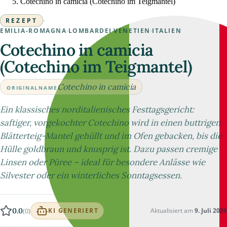
Cotechino in camicia (Cotechino im Teigmantel)
REZEPT
·
EMILIA-ROMAGNA
·
LOMBARDEI
·
VENETIEN
·
ITALIEN
Cotechino in camicia
(Cotechino im Teigmantel)
Cotechino in camicia
ORIGINALNAME
Ein klassisches norditalienisches Festtagsgericht:
saftiger, vorgekochter Cotechino wird in einen buttrigen
Blätterteig-Mantel gehüllt und im Ofen gebacken, bis die
Hülle goldbraun und knusprig ist. Dazu passen cremige
Linsen oder Püree – ideal für besondere Anlässe wie
Silvester oder ein winterliches Sonntagsessen.
0.0
(0)
Aktualisiert am
9. Juli 2026
KI GENERIERT