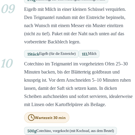
09
Eigelb mit Milch in einer kleinen Schüssel verquirlen.
Den Teigmantel rundum mit der Eistreiche bepinseln,
nach Wunsch mit einem Messer ein Muster einritzen
(nicht zu tief). Paket mit der Naht nach unten auf das
vorbereitete Backblech legen.
1
Stück
1
EL
Eigelb (für die Eistreiche)
Milch
10
Cotechino im Teigmantel im vorgeheizten Ofen 25–30
Minuten backen, bis der Blätterteig goldbraun und
knusprig ist. Vor dem Anschneiden 5–10 Minuten ruhen
lassen, damit der Saft sich setzen kann. In dicken
Scheiben aufschneiden und sofort servieren, idealerweise
mit Linsen oder Kartoffelpüree als Beilage.
Wartezeit 30 min
500
g
Cotechino, vorgekocht (mit Kochsud, aus dem Beutel)