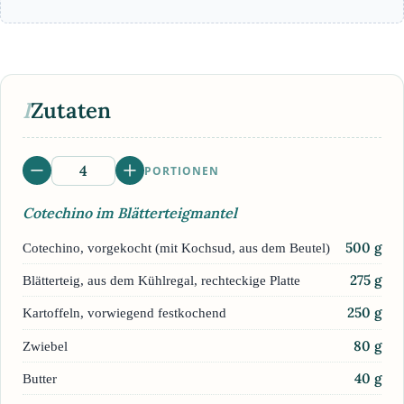
I
Zutaten
PORTIONEN
Cotechino im Blätterteigmantel
500
g
Cotechino, vorgekocht (mit Kochsud, aus dem Beutel)
275
g
Blätterteig, aus dem Kühlregal, rechteckige Platte
250
g
Kartoffeln, vorwiegend festkochend
80
g
Zwiebel
40
g
Butter