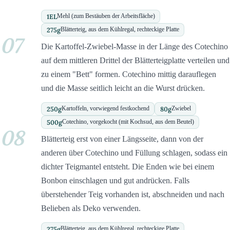
1
EL
Mehl (zum Bestäuben der Arbeitsfläche)
275
g
Blätterteig, aus dem Kühlregal, rechteckige Platte
07
Die Kartoffel-Zwiebel-Masse in der Länge des Cotechino
auf dem mittleren Drittel der Blätterteigplatte verteilen und
zu einem "Bett" formen. Cotechino mittig darauflegen
und die Masse seitlich leicht an die Wurst drücken.
250
g
80
g
Kartoffeln, vorwiegend festkochend
Zwiebel
500
g
Cotechino, vorgekocht (mit Kochsud, aus dem Beutel)
08
Blätterteig erst von einer Längsseite, dann von der
anderen über Cotechino und Füllung schlagen, sodass ein
dichter Teigmantel entsteht. Die Enden wie bei einem
Bonbon einschlagen und gut andrücken. Falls
überstehender Teig vorhanden ist, abschneiden und nach
Belieben als Deko verwenden.
275
g
Blätterteig, aus dem Kühlregal, rechteckige Platte