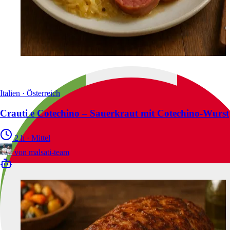
Italien · Österreich
Crauti e Cotechino – Sauerkraut mit Cotechino-Wurst
2 h
·
Mittel
von
malsati-team