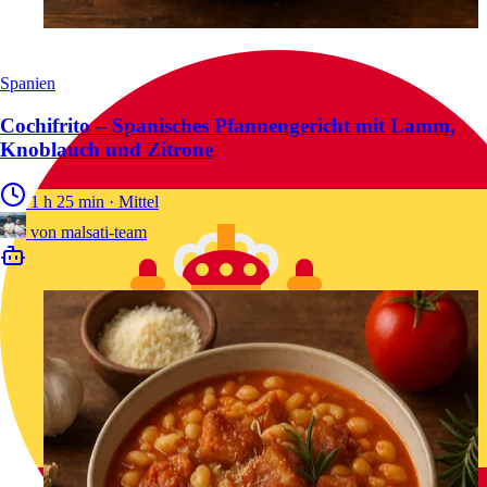
Spanien
Cochifrito – Spanisches Pfannengericht mit Lamm,
Knoblauch und Zitrone
1 h 25 min
·
Mittel
von
malsati-team