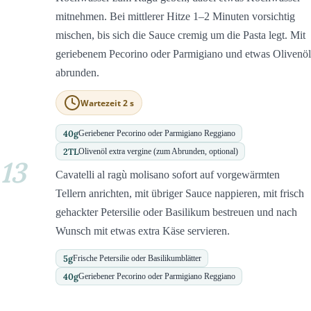
mitnehmen. Bei mittlerer Hitze 1–2 Minuten vorsichtig
mischen, bis sich die Sauce cremig um die Pasta legt. Mit
geriebenem Pecorino oder Parmigiano und etwas Olivenöl
abrunden.
Wartezeit 2 s
40
g
Geriebener Pecorino oder Parmigiano Reggiano
2
TL
Olivenöl extra vergine (zum Abrunden, optional)
13
Cavatelli al ragù molisano sofort auf vorgewärmten
Tellern anrichten, mit übriger Sauce nappieren, mit frisch
gehackter Petersilie oder Basilikum bestreuen und nach
Wunsch mit etwas extra Käse servieren.
5
g
Frische Petersilie oder Basilikumblätter
40
g
Geriebener Pecorino oder Parmigiano Reggiano