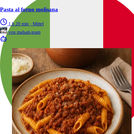
Pasta al forno molisana
1 h 20 min
·
Mittel
von
malsati-team