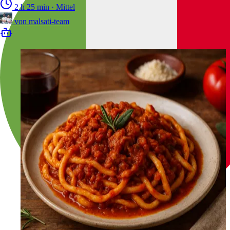
2 h 25 min
·
Mittel
von
malsati-team