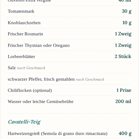
30
g
Tomatenmark
10
g
Knoblauchzehen
1
Zweig
Frischer Rosmarin
1
Zweig
Frischer Thymian oder Oregano
2
Stück
Lorbeerblätter
Salz
nach Geschmack
schwarzer Pfeffer, frisch gemahlen
nach Geschmack
1
Prise
Chiliflocken (optional)
200
ml
Wasser oder leichte Gemüsebrühe
Cavatelli-Teig
400
g
Hartweizengrieß (Semola di grano duro rimacinata)