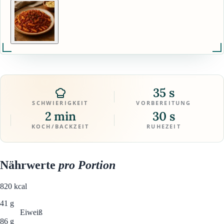
35 s
SCHWIERIGKEIT
VORBEREITUNG
2 min
30 s
KOCH/BACKZEIT
RUHEZEIT
Nährwerte
pro Portion
820
kcal
41 g
Eiweiß
86 g