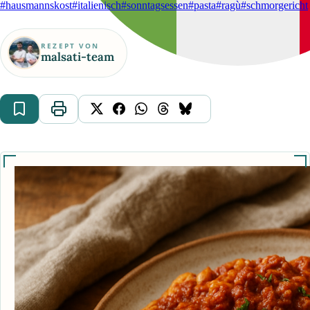
#hausmannskost
#italienisch
#sonntagsessen
#pasta
#ragù
#schmorgericht
REZEPT VON
malsati-team