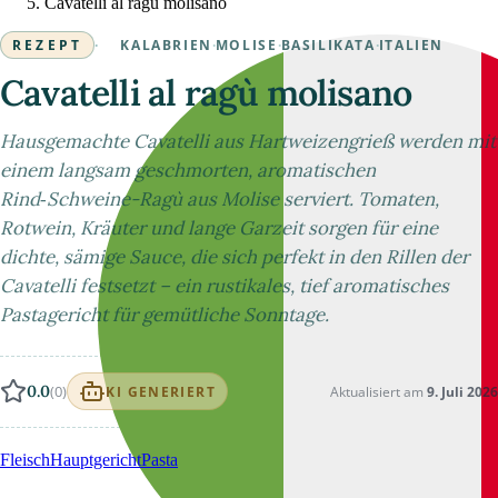
Cavatelli al ragù molisano
REZEPT
·
KALABRIEN
·
MOLISE
·
BASILIKATA
·
ITALIEN
Cavatelli al ragù molisano
Hausgemachte Cavatelli aus Hartweizengrieß werden mit
einem langsam geschmorten, aromatischen
Rind‑Schweine-Ragù aus Molise serviert. Tomaten,
Rotwein, Kräuter und lange Garzeit sorgen für eine
dichte, sämige Sauce, die sich perfekt in den Rillen der
Cavatelli festsetzt – ein rustikales, tief aromatisches
Pastagericht für gemütliche Sonntage.
0.0
(0)
Aktualisiert am
9. Juli 2026
KI GENERIERT
Fleisch
Hauptgericht
Pasta