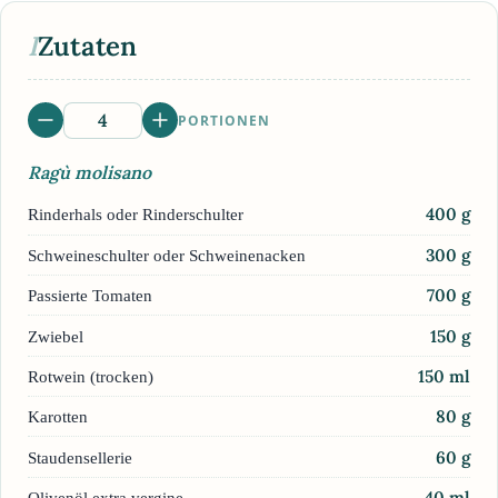
I
Zutaten
PORTIONEN
Ragù molisano
400
g
Rinderhals oder Rinderschulter
300
g
Schweineschulter oder Schweinenacken
700
g
Passierte Tomaten
150
g
Zwiebel
150
ml
Rotwein (trocken)
80
g
Karotten
60
g
Staudensellerie
40
ml
Olivenöl extra vergine