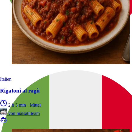
Italien
Rigatoni al ragù
2 h 5 min
·
Mittel
von
malsati-team