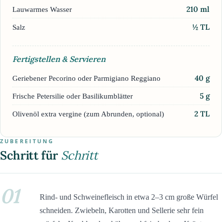
210
ml
Lauwarmes Wasser
½
TL
Salz
Fertigstellen & Servieren
40
g
Geriebener Pecorino oder Parmigiano Reggiano
5
g
Frische Petersilie oder Basilikumblätter
2
TL
Olivenöl extra vergine (zum Abrunden, optional)
ZUBEREITUNG
Schritt für
Schritt
01
Rind- und Schweinefleisch in etwa 2–3 cm große Würfel
schneiden. Zwiebeln, Karotten und Sellerie sehr fein