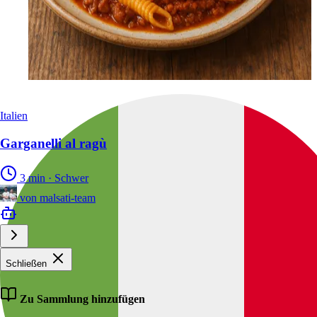
Italien
Garganelli al ragù
3 min
·
Schwer
von
malsati-team
Schließen
Zu Sammlung hinzufügen