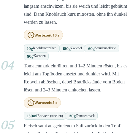
langsam anschwitzen, bis sie weich und leicht gebräunt
sind. Dann Knoblauch kurz mitrösten, ohne ihn dunkel
werden zu lassen.
Wartezeit 10 s
10
g
150
g
60
g
Knoblauchzehen
Zwiebel
Staudensellerie
80
g
Karotten
04
Tomatenmark einrühren und 1–2 Minuten rösten, bis es
leicht am Topfboden ansetzt und dunkler wird. Mit
Rotwein ablöschen, dabei Bratrückstände vom Boden
lösen und 2–3 Minuten einkochen lassen.
Wartezeit 5 s
150
ml
30
g
Rotwein (trocken)
Tomatenmark
05
Fleisch samt ausgetretenem Saft zurück in den Topf