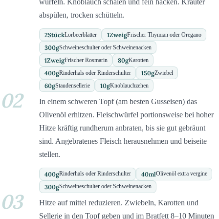
würfeln. Knoblauch schälen und fein hacken. Kräuter
abspülen, trocken schütteln.
2
Stück
1
Zweig
Lorbeerblätter
Frischer Thymian oder Oregano
300
g
Schweineschulter oder Schweinenacken
1
Zweig
80
g
Frischer Rosmarin
Karotten
400
g
150
g
Rinderhals oder Rinderschulter
Zwiebel
60
g
10
g
Staudensellerie
Knoblauchzehen
02
In einem schweren Topf (am besten Gusseisen) das
Olivenöl erhitzen. Fleischwürfel portionsweise bei hoher
Hitze kräftig rundherum anbraten, bis sie gut gebräunt
sind. Angebratenes Fleisch herausnehmen und beiseite
stellen.
400
g
40
ml
Rinderhals oder Rinderschulter
Olivenöl extra vergine
300
g
Schweineschulter oder Schweinenacken
03
Hitze auf mittel reduzieren. Zwiebeln, Karotten und
Sellerie in den Topf geben und im Bratfett 8–10 Minuten