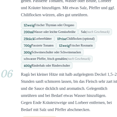
geben. Passierte Tomaten, Wasser oder Brühe, Lorbeer
und Kräuter hinzufügen. Mit etwas Salz, Pfeffer und ggf.
Chiliflocken würzen, alles gut umrühren.
1
Zweig
Frischer Thymian oder Oregano
200
ml
Wasser oder leichte Gemüsebrühe
Salz
(nach Geschmack)
2
Stück
1
Prise
Lorbeerblätter
Chiliflocken (optional)
700
g
1
Zweig
Passierte Tomaten
Frischer Rosmarin
300
g
Schweineschulter oder Schweinenacken
schwarzer Pfeffer, frisch gemahlen
(nach Geschmack)
400
g
Rinderhals oder Rinderschulter
06
Ragù bei kleiner Hitze mit halb aufgelegtem Deckel 1,5–2
Stunden sanft schmoren lassen, bis das Fleisch sehr zart ist
und die Sauce dicklich und aromatisch. Gelegentlich
umrühren und bei Bedarf etwas Wasser hinzufügen.
Gegen Ende Kräuterzweige und Lorbeer entfernen, bei
Bedarf mit Salz und Pfeffer abschmecken.