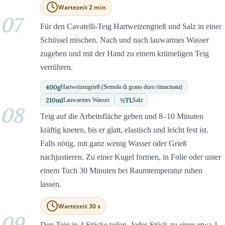
Wartezeit 2 min
07
Für den Cavatelli-Teig Hartweizengrieß und Salz in einer
Schüssel mischen. Nach und nach lauwarmes Wasser
zugeben und mit der Hand zu einem krümeligen Teig
verrühren.
400
g
Hartweizengrieß (Semola di grano duro rimacinata)
210
ml
½
TL
Lauwarmes Wasser
Salz
08
Teig auf die Arbeitsfläche geben und 8–10 Minuten
kräftig kneten, bis er glatt, elastisch und leicht fest ist.
Falls nötig, mit ganz wenig Wasser oder Grieß
nachjustieren. Zu einer Kugel formen, in Folie oder unter
einem Tuch 30 Minuten bei Raumtemperatur ruhen
lassen.
Wartezeit 30 s
09
Den Teig in 4 Stücke teilen. Jedes Stück zu einer etwa 1