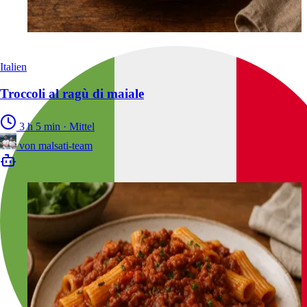
Italien
Troccoli al ragù di maiale
3 h 5 min
·
Mittel
von
malsati-team